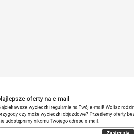
Najlepsze oferty na e-mail
Najciekawsze wycieczki regularnie na Twój e-mail! Wolisz rodzin
przygody czy może wycieczki objazdowe? Prześlemy oferty bezp
nie udostępnimy nikomu Twojego adresu e-mail.
Wprowadź
Zapisz się