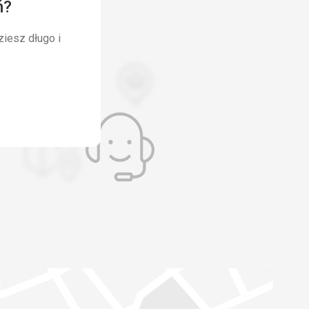
ń?
ziesz długo i