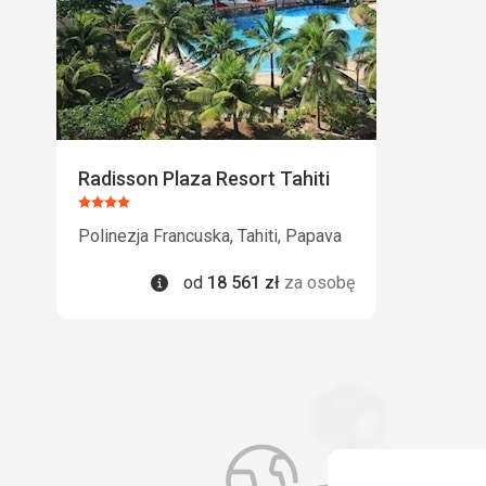
Radisson Plaza Resort Tahiti
Ocena:
4/5
Polinezja Francuska, Tahiti, Papava
Informacje
od
18 561
zł
za osobę