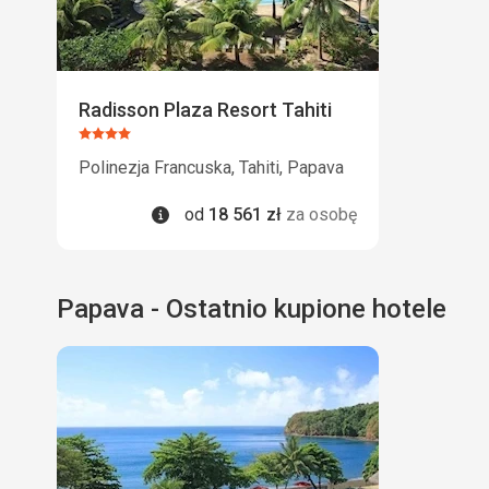
Radisson Plaza Resort Tahiti
Ocena:
4/5
Polinezja Francuska, Tahiti, Papava
Informacje
od
18 561
zł
za osobę
Papava - Ostatnio kupione hotele