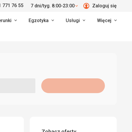
 771 76 55
7 dni/tyg. 8:00-23:00
Zaloguj się
erunki
Egzotyka
Usługi
Więcej
Zobacz oferty