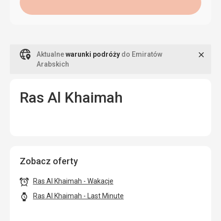
Zamk
Aktualne
warunki podróży
do Emiratów
Arabskich
Ras Al Khaimah
Zobacz oferty
Ras Al Khaimah - Wakacje
Ras Al Khaimah - Last Minute