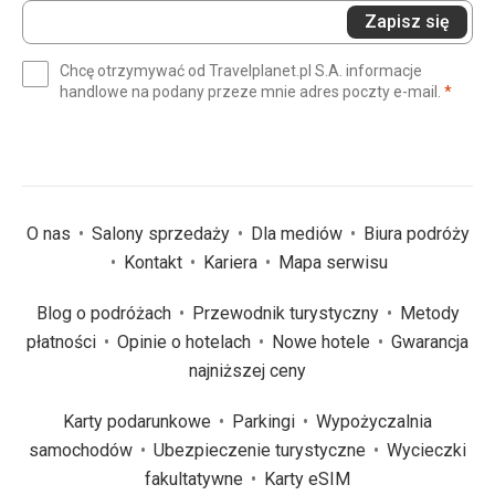
Wprowadź
Zapisz się
swój
e-
Chcę otrzymywać od Travelplanet.pl S.A. informacje
mail
(wym
handlowe na podany przeze mnie adres poczty e-mail.
*
(wymagane)
*
O nas
Salony sprzedaży
Dla mediów
Biura podróży
Kontakt
Kariera
Mapa serwisu
Blog o podróżach
Przewodnik turystyczny
Metody
płatności
Opinie o hotelach
Nowe hotele
Gwarancja
najniższej ceny
Karty podarunkowe
Parkingi
Wypożyczalnia
samochodów
Ubezpieczenie turystyczne
Wycieczki
fakultatywne
Karty eSIM