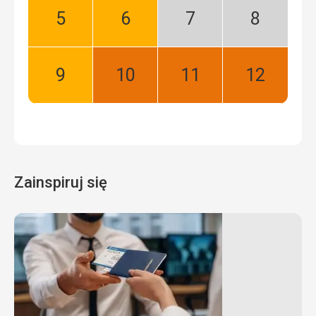
Maj:
Czerwiec:
Lipiec:
Sierpień:
Dobry
Dobry
Niski
Niski
sezon
sezon
Wrzesień:
Październik:
Listopad:
Grudzień:
Dobry
Najlepszy
Najlepszy
Najlepszy
Zainspiruj się