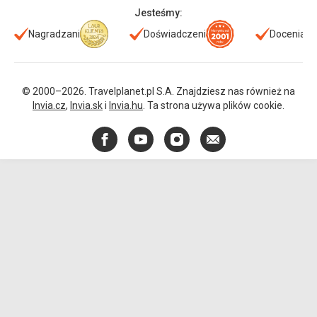
Jesteśmy:
Nagradzani
Doświadczeni
Doceniani
© 2000–2026. Travelplanet.pl S.A. Znajdziesz nas również na
Invia.cz
,
Invia.sk
i
Invia.hu
. Ta strona używa plików cookie.
Facebook
YouTube
Instagram
E-
mail