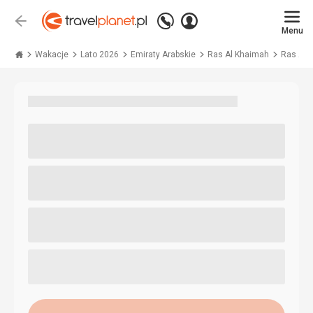
Zadzwoń
Zaloguj
Wstecz
+48 71 771 76 55
Menu
się
Travelplanet.pl
Wakacje
Lato 2026
Emiraty Arabskie
Ras Al Khaimah
Ras Al 