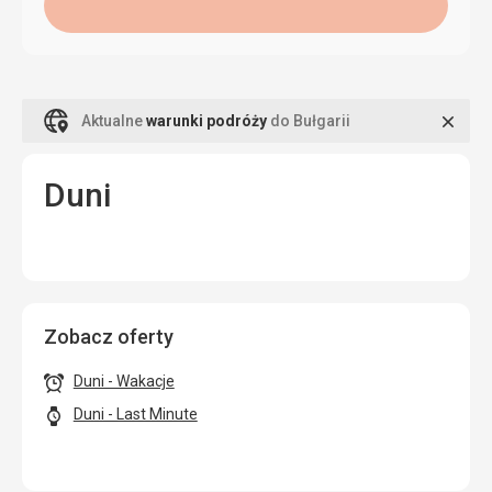
Zamk
Aktualne
warunki podróży
do Bułgarii
Duni
Zobacz oferty
Duni - Wakacje
Duni - Last Minute