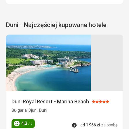
Duni - Najczęściej kupowane hotele
Duni Royal Resort - Marina Beach
Ocena:
5/5
Bułgaria, Djuni, Duni
4,3
/ 5
Informacje
od
1 966
zł
za osobę
Ocena