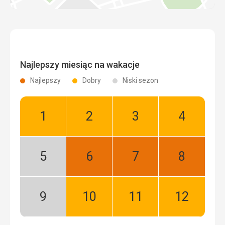
Najlepszy miesiąc na wakacje
Najlepszy
Dobry
Niski sezon
Styczeń:
Luty:
Marzec:
Kwiecień:
Dobry
Dobry
Dobry
Dobry
Maj:
Czerwiec:
Lipiec:
Sierpień:
Niski
Najlepszy
Najlepszy
Najlepszy
sezon
Wrzesień:
Październik:
Listopad:
Grudzień:
Niski
Dobry
Dobry
Dobry
sezon