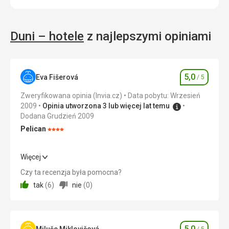
Duni – hotele
z najlepszymi opiniami
5,0
Eva Fišerová
/ 5
Ocena
Zweryfikowana opinia (Invia.cz)
Data pobytu: Wrzesień
2009
Opinia utworzona 3 lub więcej lat temu
Dodana Grudzień 2009
Pelican
Ocena:
4/5
Więcej
Wyżywienie
5,0
/ 5
Czy ta recenzja była pomocna?
tak
(
6
)
nie
(
0
)
Cena
5,0
/ 5
Plaża
5,0
Utrzymywana czysta plaża z łagodnym wejściem do