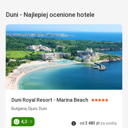
Duni - Najlepiej ocenione hotele
Duni Royal Resort - Marina Beach
Ocena:
5/5
Bułgaria, Djuni, Duni
4,3
/ 5
Informacje
od
3 483
zł
za osobę
Ocena