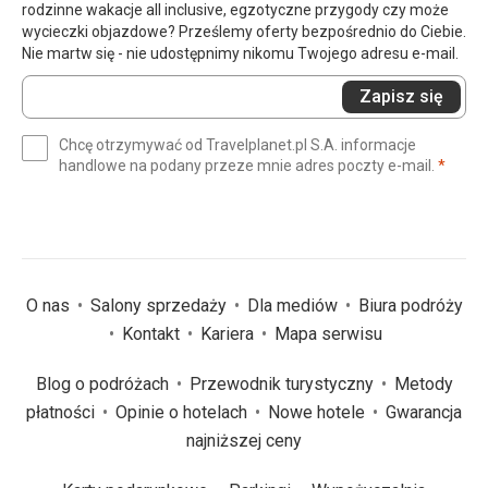
rodzinne wakacje all inclusive, egzotyczne przygody czy może
wycieczki objazdowe? Prześlemy oferty bezpośrednio do Ciebie.
Nie martw się - nie udostępnimy nikomu Twojego adresu e-mail.
Wprowadź
Zapisz się
swój
e-
Chcę otrzymywać od Travelplanet.pl S.A. informacje
mail
(wym
handlowe na podany przeze mnie adres poczty e-mail.
*
(wymagane)
*
O nas
Salony sprzedaży
Dla mediów
Biura podróży
Kontakt
Kariera
Mapa serwisu
Blog o podróżach
Przewodnik turystyczny
Metody
płatności
Opinie o hotelach
Nowe hotele
Gwarancja
najniższej ceny