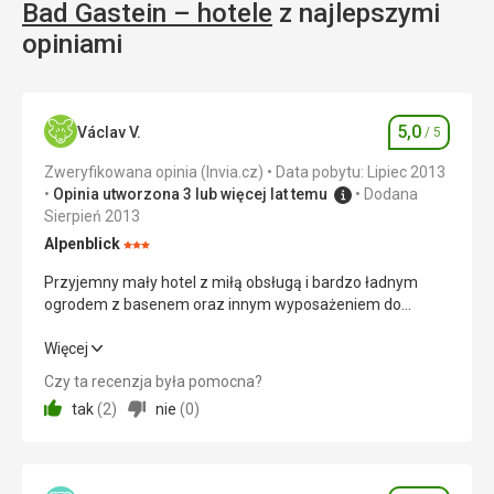
Bad Gastein – hotele
z najlepszymi
opiniami
5,0
Václav V.
/ 5
Ocena
Zweryfikowana opinia (Invia.cz)
Data pobytu: Lipiec 2013
Opinia utworzona 3 lub więcej lat temu
Dodana
Sierpień 2013
Alpenblick
Ocena:
3/5
Przyjemny mały hotel z miłą obsługą i bardzo ładnym
ogrodem z basenem oraz innym wyposażeniem do
relaksu.
Przyjemny mały hotel z miłą obsługą i bardzo ładnym
Więcej
ogrodem z basenem oraz innym wyposażeniem do
Czy ta recenzja była pomocna?
relaksu.
tak
(
2
)
nie
(
0
)
Wyżywienie
5,0
/ 5
Zakwaterowanie
5,0
/ 5