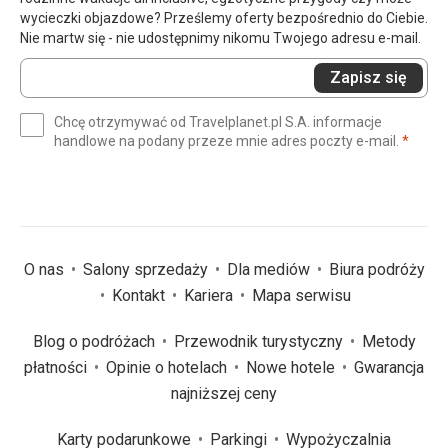
wycieczki objazdowe? Prześlemy oferty bezpośrednio do Ciebie.
Nie martw się - nie udostępnimy nikomu Twojego adresu e-mail.
Wprowadź
Zapisz się
swój
e-
Chcę otrzymywać od Travelplanet.pl S.A. informacje
mail
(wym
handlowe na podany przeze mnie adres poczty e-mail.
*
(wymagane)
*
O nas
Salony sprzedaży
Dla mediów
Biura podróży
Kontakt
Kariera
Mapa serwisu
Blog o podróżach
Przewodnik turystyczny
Metody
płatności
Opinie o hotelach
Nowe hotele
Gwarancja
najniższej ceny
Karty podarunkowe
Parkingi
Wypożyczalnia