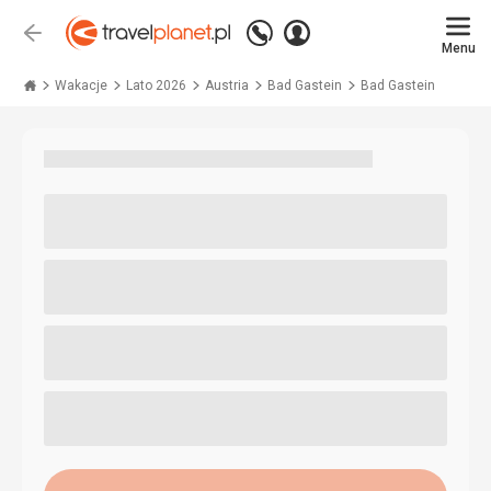
Zadzwoń
Zaloguj
Wstecz
+48 71 771 76 55
Menu
się
Travelplanet.pl
Wakacje
Lato 2026
Austria
Bad Gastein
Bad Gastein