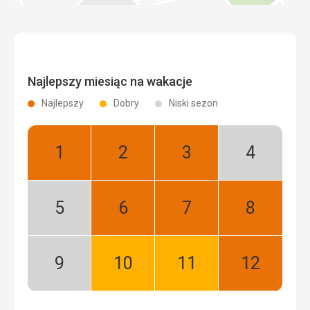
Najlepszy miesiąc na wakacje
Najlepszy
Dobry
Niski sezon
Styczeń:
Luty:
Marzec:
Kwiecień:
Najlepszy
Najlepszy
Najlepszy
Niski
sezon
Maj:
Czerwiec:
Lipiec:
Sierpień:
Niski
Najlepszy
Najlepszy
Najlepszy
sezon
Wrzesień:
Październik:
Listopad:
Grudzień:
Niski
Dobry
Dobry
Najlepszy
sezon