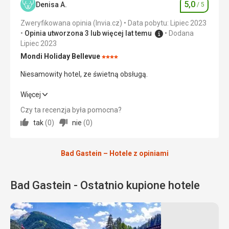
5,0
Denisa A.
/ 5
Ocena
Okolica
5,0
/ 5
Zweryfikowana opinia (Invia.cz)
Data pobytu: Lipiec 2023
Opinia utworzona 3 lub więcej lat temu
Dodana
Usługi
5,0
/ 5
Lipiec 2023
Cena
5,0
/ 5
Mondi Holiday Bellevue
Ocena:
4/5
Niesamowity hotel, ze świetną obsługą.
Wyżywienie
Niesamowity hotel, ze świetną obsługą.
Więcej
Dobrze odpowiadająca poziomowi ***. Smaczna i
wystarczająco urozmaicona.
Czy ta recenzja była pomocna?
Wyżywienie
5,0
/ 5
Zakwaterowanie
tak
(
0
)
nie
(
0
)
Dobrze odpowiadający poziomowi ***.
Zakwaterowanie
5,0
/ 5
Ta recenzja została automatycznie przetłumaczona za
Bad Gastein – Hotele z opiniami
Okolica
5,0
/ 5
pomocą Google Translate
Usługi
5,0
/ 5
Bad Gastein - Ostatnio kupione hotele
Cena
5,0
/ 5
Plaża