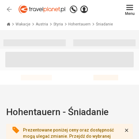
Zadzwoń
Zaloguj
Wstecz
+48 71 771 76 55
Menu
się
Travelplanet.pl
Wakacje
Austria
Styria
Hohentauern
Śniadanie
Hohentauern - Śniadanie
Zamk
Prezentowane poniżej ceny oraz dostępność
mogą ulegać zmianie. Przejdź do wybranej