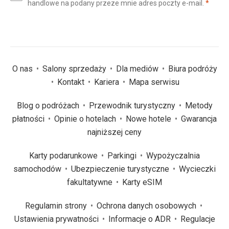
(wym
handlowe na podany przeze mnie adres poczty e-mail.
*
(wymagane)
*
O nas
Salony sprzedaży
Dla mediów
Biura podróży
Kontakt
Kariera
Mapa serwisu
Blog o podróżach
Przewodnik turystyczny
Metody
płatności
Opinie o hotelach
Nowe hotele
Gwarancja
najniższej ceny
Karty podarunkowe
Parkingi
Wypożyczalnia
samochodów
Ubezpieczenie turystyczne
Wycieczki
fakultatywne
Karty eSIM
Regulamin strony
Ochrona danych osobowych
Ustawienia prywatności
Informacje o ADR
Regulacje