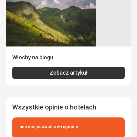
Zadowolenie. To wspaniałe, że po jeździe na nartach
można jeszcze zrelaksować się w saunie lub basenie.
Sport
Myślę, że każdy wybierze to, co mu odpowiada. Super
narciarstwo. Tylko wyciąg „trójka” zasługiwałby na
odnowienie - bardzo zimny i jedzie powoli.
Ta recenzja została automatycznie przetłumaczona za
pomocą Google Translate
Włochy na blogu
Zobacz artykuł
Wszystkie opinie o hotelach
Inne miejscowości w regionie