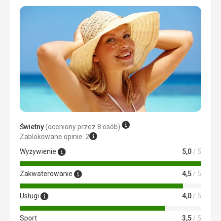
Świetny
(oceniony przez 8 osób)
Zablokowane opinie: 2
Wyżywienie
5,0
/ 5
Zakwaterowanie
4,5
/ 5
Usługi
4,0
/ 5
Sport
3,5
/ 5