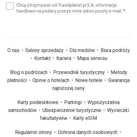
e-
Chcę otrzymywać od Travelplanet.pl S.A. informacje
mail
(wym
handlowe na podany przeze mnie adres poczty e-mail.
*
(wymagane)
*
O nas
Salony sprzedaży
Dla mediów
Biura podróży
Kontakt
Kariera
Mapa serwisu
Blog o podróżach
Przewodnik turystyczny
Metody
płatności
Opinie o hotelach
Nowe hotele
Gwarancja
najniższej ceny
Karty podarunkowe
Parkingi
Wypożyczalnia
samochodów
Ubezpieczenie turystyczne
Wycieczki
fakultatywne
Karty eSIM
Regulamin strony
Ochrona danych osobowych