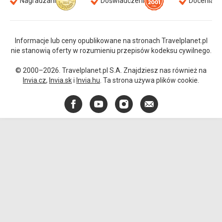
Nagradzani
Doświadczeni
Doceniani
Informacje lub ceny opublikowane na stronach Travelplanet.pl
nie stanowią oferty w rozumieniu przepisów kodeksu cywilnego.
© 2000–2026. Travelplanet.pl S.A. Znajdziesz nas również na
Invia.cz
,
Invia.sk
i
Invia.hu
. Ta strona używa plików cookie.
Facebook
YouTube
Instagram
E-
mail