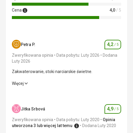
Cena
4,0
/ 5
4,2
Petra P.
/ 5
Ocena
Zweryfikowana opinia
Data pobytu: Luty 2026
Dodana
Luty 2026
Zakwaterowanie, stoki narciarskie świetne.
Zakwaterowanie, stoki narciarskie świetne.
Więcej
Wyżywienie
5,0
/ 5
Zakwaterowanie
4,0
/ 5
4,9
Jitka Srbová
/ 5
Ocena
Usługi
4,0
/ 5
Zweryfikowana opinia
Data pobytu: Luty 2020
Opinia
utworzona 3 lub więcej lat temu
Dodana Luty 2020
Sport
3,0
/ 5