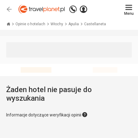
Zadzwoń
Zaloguj
Wstecz
+48 71 771 76 55
Menu
się
Travelplanet.pl
Opinie o hotelach
Włochy
Apulia
Castellaneta
Żaden hotel nie pasuje do
wyszukania
Informacje dotyczące weryfikacji opinii