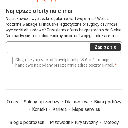
Najlepsze oferty na e-mail
Najciekawsze wycieczki regularnie na Twój e-mail! Wolisz
rodzinne wakacje all inclusive, egzotyczne przygody czy może
wycieczki objazdowe? Prześlemy oferty bezpośrednio do Ciebie.
Nie martw się - nie udostępnimy nikomu Twojego adresu e-mail.
Wprowadź
Zapisz się
swój
e-
Chcę otrzymywać od Travelplanet.pl S.A. informacje
mail
(wym
handlowe na podany przeze mnie adres poczty e-mail.
*
(wymagane)
*
O nas
Salony sprzedaży
Dla mediów
Biura podróży
Kontakt
Kariera
Mapa serwisu
Blog o podróżach
Przewodnik turystyczny
Metody