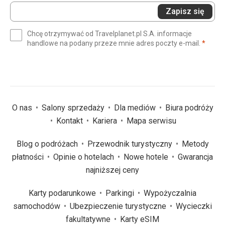
Wprowadź
Zapisz się
swój
e-
Chcę otrzymywać od Travelplanet.pl S.A. informacje
mail
(wym
handlowe na podany przeze mnie adres poczty e-mail.
*
(wymagane)
*
O nas
Salony sprzedaży
Dla mediów
Biura podróży
Kontakt
Kariera
Mapa serwisu
Blog o podróżach
Przewodnik turystyczny
Metody
płatności
Opinie o hotelach
Nowe hotele
Gwarancja
najniższej ceny
Karty podarunkowe
Parkingi
Wypożyczalnia
samochodów
Ubezpieczenie turystyczne
Wycieczki
fakultatywne
Karty eSIM