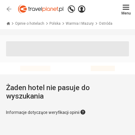
Zadzwoń
Zaloguj
Wstecz
+48 71 771 76 55
Menu
się
Travelplanet.pl
Opinie o hotelach
Polska
Warmia I Mazury
Ostróda
Żaden hotel nie pasuje do
wyszukania
Informacje dotyczące weryfikacji opinii