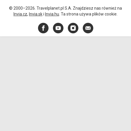
© 2000–2026. Travelplanet.pl S.A. Znajdziesz nas również na
Invia.cz
,
Invia.sk
i
Invia.hu
. Ta strona używa plików cookie.
Facebook
YouTube
Instagram
E-
mail