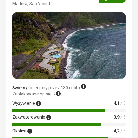
Ocena
Madera, Sao Vicente
3/5
Świetny
(oceniony przez 130 osób)
Zablokowane opinie: 2
Wyżywienie
4,1
/ 5
Zakwaterowanie
3,9
/ 5
Okolica
4,2
/ 5