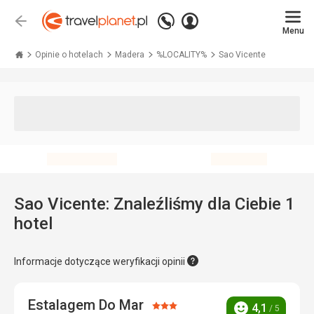
Zadzwoń
Zaloguj
Wstecz
+48 71 771 76 55
Menu
się
Travelplanet.pl
Opinie o hotelach
Madera
%LOCALITY%
Sao Vicente
Sao Vicente: Znaleźliśmy dla Ciebie 1
hotel
Informacje dotyczące weryfikacji opinii
Estalagem Do Mar
Ocena:
4,1
/ 5