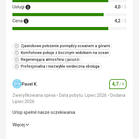
Usługi
4,0
/ 5
Cena
4,2
/ 5
Zjawiskowe położenie pomiędzy oceanem a górami
Komfortowe pokoje z bocznym widokiem na ocean
Regenerująca atmosfera i jacuzzi
Profesjonalna i niezwykle serdeczna obsługa
4,7
Pavel K.
/ 5
Ocena
Zweryfikowana opinia
Data pobytu: Lipiec 2026
Dodana
Lipiec 2026
Urlop spełnił nasze oczekiwania.
Urlop spełnił nasze oczekiwania.
Więcej
Wyżywienie
4,0
/ 5