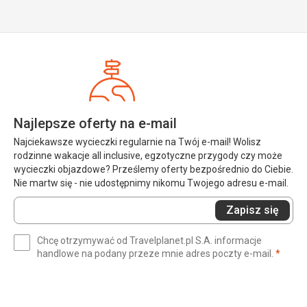
Najlepsze oferty na e-mail
Najciekawsze wycieczki regularnie na Twój e-mail! Wolisz
rodzinne wakacje all inclusive, egzotyczne przygody czy może
wycieczki objazdowe? Prześlemy oferty bezpośrednio do Ciebie.
Nie martw się - nie udostępnimy nikomu Twojego adresu e-mail.
Wprowadź
Zapisz się
swój
e-
Chcę otrzymywać od Travelplanet.pl S.A. informacje
mail
(wym
handlowe na podany przeze mnie adres poczty e-mail.
*
(wymagane)
*