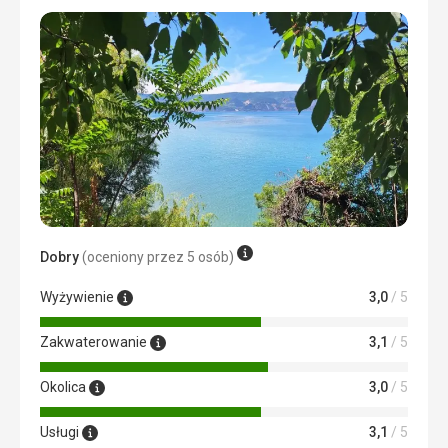
Plaża
dzikie plaze miały swój urok, ale pelno smieci dookoła już
nie...
Wyżywienie
ok
Zakwaterowanie
ok
Usługi
nowy hotel,ale brudne łazienki z grzybem
Dobry
(oceniony przez 5 osób)
Wyżywienie
3,0
/ 5
Zakwaterowanie
3,1
/ 5
Okolica
3,0
/ 5
Usługi
3,1
/ 5