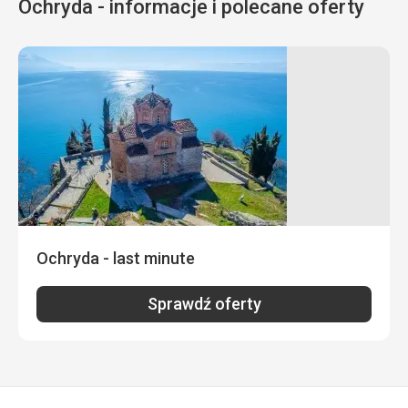
Ochryda - informacje i polecane oferty
Plaża
Na miejscu, bez tłoku, dużo parasoli i leżaków.
Wyżywienie
Najwyższa półka - duża różnorodność. Pomimo iż jestem
na diecie bezglutenowej - tam tego nie odczułem.
Smaczne i zdrowe
Zakwaterowanie
Bez uwag - wysypiałem się na maksa i o to chyba chodzi
Usługi
Najwyższa półka, życzliwość, podejście, rodzinna
atmosfera!
Ochryda - last minute
Sprawdź oferty