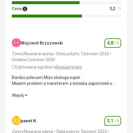
Cena
3,2
/ 5
4,8
Wojciech Brzozowski
/ 5
Ocena
Zweryfikowana opinia
Data pobytu: Czerwiec 2026
Dodana Czerwiec 2026
Edytowana zgodnie z
Regulaminem
Bardzo polecam Mizo obsługa super .
Miałem problem z transferem z lotniska zapomnieli o
mnie . Po eskalacji problemu transfer na lotnisko juz był.
Organizator ... sie nie popisał.
Bardzo polecam Mizo obsługa super .
Więcej
Jezioro piękne polecam
Miałem problem z transferem z lotniska zapomnieli o
mnie . Po eskalacji problemu transfer na lotnisko juz był.
Organizator ... sie nie popisał.
Jezioro piękne polecam
3,1
paweł N.
/ 5
Ocena
Zweryfikowana opinia
Data pobytu: Sierpień 2023