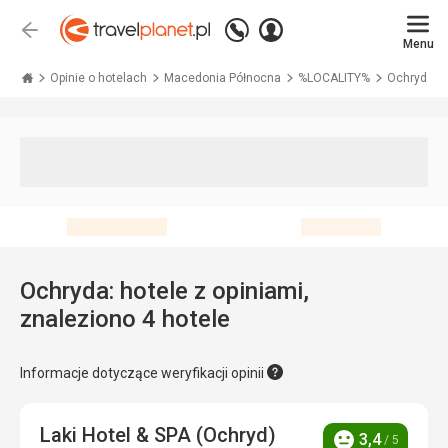
Zadzwoń
Zaloguj
Wstecz
+48 71 771 76 55
Menu
się
Travelplanet.pl
Opinie o hotelach
Macedonia Północna
%LOCALITY%
Ochryda
Ochryda: hotele z opiniami,
znaleziono 4 hotele
Informacje dotyczące weryfikacji opinii
Laki Hotel & SPA (Ochryd)
3,4
/ 5