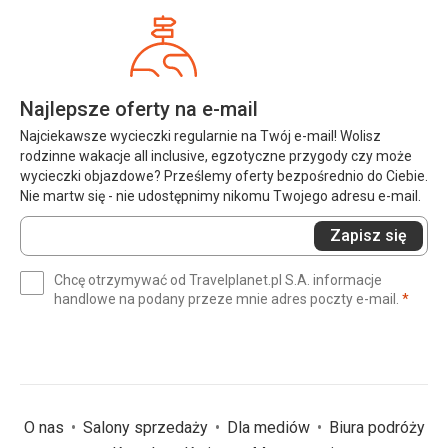
Najlepsze oferty na e-mail
Najciekawsze wycieczki regularnie na Twój e-mail! Wolisz
rodzinne wakacje all inclusive, egzotyczne przygody czy może
wycieczki objazdowe? Prześlemy oferty bezpośrednio do Ciebie.
Nie martw się - nie udostępnimy nikomu Twojego adresu e-mail.
Wprowadź
Zapisz się
swój
e-
Chcę otrzymywać od Travelplanet.pl S.A. informacje
mail
(wym
handlowe na podany przeze mnie adres poczty e-mail.
*
(wymagane)
*
O nas
Salony sprzedaży
Dla mediów
Biura podróży