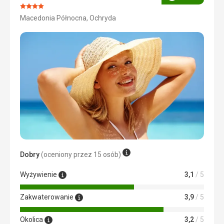
Ocena
Ocena:
Macedonia Północna, Ochryda
4/5
Dobry
(oceniony przez 15 osób)
Wyżywienie
3,1
/ 5
Zakwaterowanie
3,9
/ 5
Okolica
3,2
/ 5