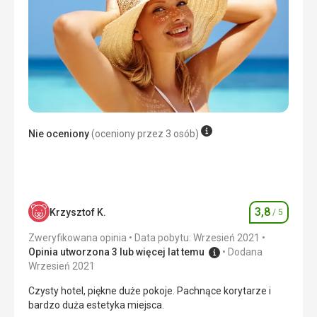
to uwaga do całego miasta. Super czysta woda w
jeziorze.
Wyżywienie
Bez sensacji, niektóre lokalne potrawy dobre ale w
porównaniu do tego samego na mieście gorzej wypadaj.
Zakwaterowanie
Wieczorami zbyt głośno na zewnątrz, taras baru pod
pokojem. Materace łóżka dla mnie niezbyt wygodne.
Nie oceniony
(oceniony przez 3 osób)
Usługi
Mili pracownicy.
3,8
Krzysztof K.
/ 5
Ocena
Zweryfikowana opinia
Data pobytu: Wrzesień 2021
Opinia utworzona 3 lub więcej lat temu
Dodana
Wrzesień 2021
Czysty hotel, piękne duże pokoje. Pachnące korytarze i
bardzo duża estetyka miejsca.