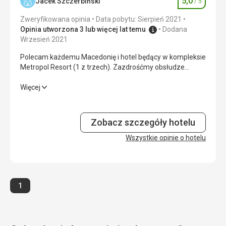
5,0
Jacek Szczerbiński
/ 5
Ocena
Zweryfikowana opinia
Data pobytu: Sierpień 2021
Opinia utworzona 3 lub więcej lat temu
Dodana
Wrzesień 2021
Polecam każdemu Macedonię i hotel będący w kompleksie
Metropol Resort (1 z trzech). Zazdrośćmy obsłudze
takiego podejścia!
Polecam każdemu Macedonię i hotel będący w kompleksie
Więcej
Metropol Resort (1 z trzech). Zazdrośćmy obsłudze
takiego podejścia!
Zobacz szczegóły hotelu
Wyżywienie
5,0
/ 5
Wszystkie opinie o hotelu
Zakwaterowanie
5,0
/ 5
Okolica
5,0
/ 5
Strona
1
Usługi
5,0
/ 5
Cena
5,0
/ 5