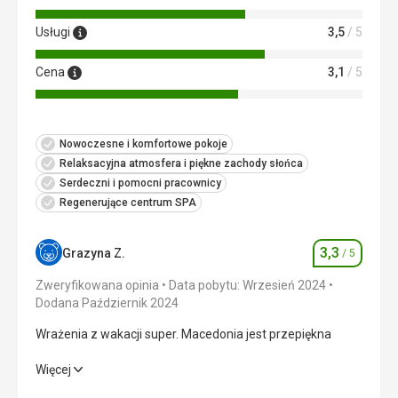
Usługi
3,5
/ 5
Cena
3,1
/ 5
Nowoczesne i komfortowe pokoje
Relaksacyjna atmosfera i piękne zachody słońca
Serdeczni i pomocni pracownicy
Regenerujące centrum SPA
3,3
Grazyna Z.
/ 5
Ocena
Zweryfikowana opinia
Data pobytu: Wrzesień 2024
Dodana Październik 2024
Wrażenia z wakacji super. Macedonia jest przepiękna
Wrażenia z wakacji super. Macedonia jest przepiękna
Więcej