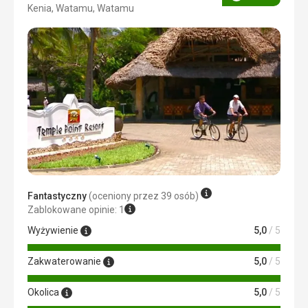
Ocena
Kenia, Watamu, Watamu
4/5
Fantastyczny
(oceniony przez 39 osób)
Zablokowane opinie: 1
Wyżywienie
5,0
/ 5
Zakwaterowanie
5,0
/ 5
Okolica
5,0
/ 5