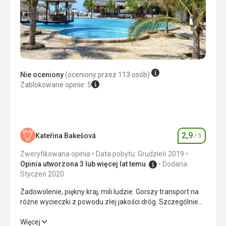
Zakwaterowanie
Niedziałająca klimatyzacja, w okolicy trwały prace
budowlane związane z budową nowego budynku, nawet
późno w nocy. Teren budowy. W tej sytuacji nie zalecamy
wysyłania innych klientów do hotelu Tviga!!!!!
Usługi
Nie oceniony
(oceniony przez 113 osób)
Niedziałająca klimatyzacja!!! I hałas z budowy. Poza tym
Zablokowane opinie: 5
obsługa hotelowa jest w porządku.
Ta recenzja została automatycznie przetłumaczona za
pomocą Google Translate
2,9
Kateřina Bakešová
/ 5
Ocena
Zweryfikowana opinia
Data pobytu: Grudzień 2019
Opinia utworzona 3 lub więcej lat temu
Dodana
Styczeń 2020
Zadowolenie, piękny kraj, mili ludzie. Gorszy transport na
różne wycieczki z powodu złej jakości dróg. Szczególnie
droga dojazdowa do hotelu to katastrofa. Kamienie,
dziury. Autobus jedzie bardzo wolno i jest to dość
Zadowolenie, piękny kraj, mili ludzie. Gorszy transport na
Więcej