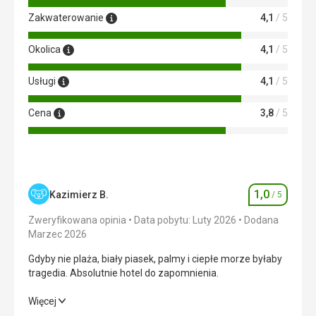
Zakwaterowanie
4,1
/ 5
Okolica
4,1
/ 5
Usługi
4,1
/ 5
Cena
3,8
/ 5
1,0
Kazimierz B.
/ 5
Ocena
Zweryfikowana opinia
Data pobytu: Luty 2026
Dodana
Marzec 2026
Gdyby nie plaża, biały piasek, palmy i ciepłe morze byłaby
tragedia. Absolutnie hotel do zapomnienia.
Gdyby nie plaża, biały piasek, palmy i ciepłe morze byłaby
Więcej
tragedia. Absolutnie hotel do zapomnienia.