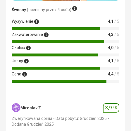
Ta recenzja została automatycznie przetłumaczona za
Świetny
(oceniony przez 4 osób)
pomocą Google Translate
Wyżywienie
4,1
/ 5
Zakwaterowanie
4,3
/ 5
Okolica
4,0
/ 5
Usługi
4,1
/ 5
Cena
4,4
/ 5
3,9
Miroslav Ž.
/ 5
Ocena
Zweryfikowana opinia
Data pobytu: Grudzień 2025
Dodana Grudzień 2025