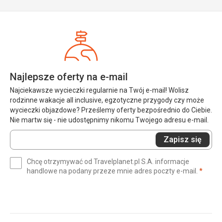
Najlepsze oferty na e-mail
Najciekawsze wycieczki regularnie na Twój e-mail! Wolisz
rodzinne wakacje all inclusive, egzotyczne przygody czy może
wycieczki objazdowe? Prześlemy oferty bezpośrednio do Ciebie.
Nie martw się - nie udostępnimy nikomu Twojego adresu e-mail.
Wprowadź
Zapisz się
swój
e-
Chcę otrzymywać od Travelplanet.pl S.A. informacje
mail
(wym
handlowe na podany przeze mnie adres poczty e-mail.
*
(wymagane)
*