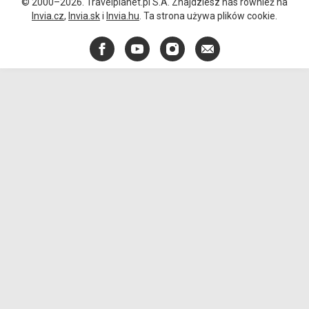
© 2000–2026. Travelplanet.pl S.A. Znajdziesz nas również na
Invia.cz
,
Invia.sk
i
Invia.hu
. Ta strona używa plików cookie.
Facebook
YouTube
Instagram
E-
mail