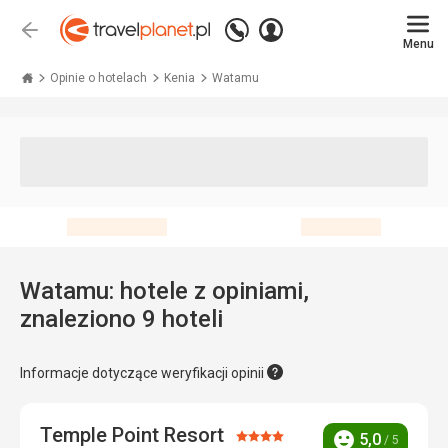
Zadzwoń
Zaloguj
Wstecz
+48 71 771 76 55
Menu
się
Travelplanet.pl
Opinie o hotelach
Kenia
Watamu
Watamu: hotele z opiniami,
znaleziono 9 hoteli
Informacje dotyczące weryfikacji opinii
Temple Point Resort
Ocena:
5,0
/ 5