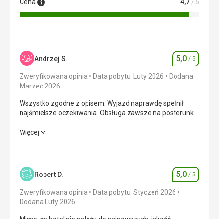
Cena
4,7
/ 5
5,0
Andrzej S.
/ 5
Ocena
Zweryfikowana opinia
Data pobytu: Luty 2026
Dodana
Marzec 2026
Wszystko zgodne z opisem. Wyjazd naprawdę spełnił
najśmielsze oczekiwania. Obsługa zawsze na posterunku,
ludzie mili i chętni do pomocy.
Wszystko zgodne z opisem. Wyjazd naprawdę spełnił
Więcej
najśmielsze oczekiwania. Obsługa zawsze na posterunku,
ludzie mili i chętni do pomocy.
Wyżywienie
5,0
/ 5
5,0
Robert D.
/ 5
Ocena
Zakwaterowanie
5,0
/ 5
Zweryfikowana opinia
Data pobytu: Styczeń 2026
Dodana Luty 2026
Okolica
5,0
/ 5
Mimo, że hotel nie należy do najnowszych, jakość