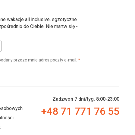
ne wakacje all inclusive, egzotyczne
ośrednio do Ciebie. Nie martw się -
(wymagane)
podany przeze mnie adres poczty e-mail.
*
y
Zadzwoń 7 dni/tyg. 8:00-23:00
+48 71 771 76 55
 osobowych
tności
R