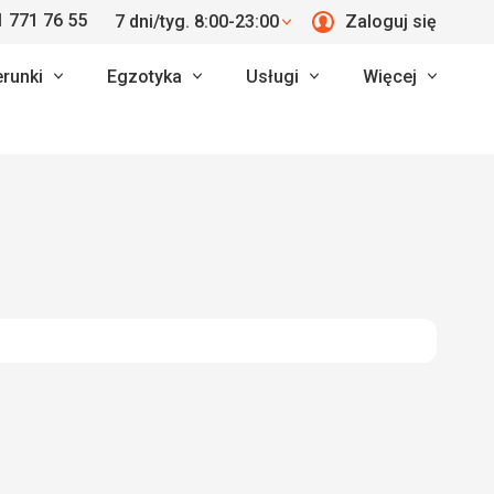
 771 76 55
7 dni/tyg. 8:00-23:00
Zaloguj się
erunki
Egzotyka
Usługi
Więcej