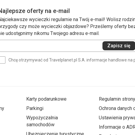
Najlepsze oferty na e-mail
Najciekawsze wycieczki regularnie na Twój e-mail! Wolisz rodzin
przygody czy może wycieczki objazdowe? Prześlemy oferty bezp
nie udostępnimy nikomu Twojego adresu e-mail.
Wprowadź
Zapisz się
swój
e-
Chcę otrzymywać od Travelplanet.pl S.A. informacje handlowe na 
mail
(wymagane)
Karty podarunkowe
Regulamin stron
ny
Parkingi
Ochrona danych
Wypożyczalnia
Ustawienia prywa
samochodów
Informacje o AD
Ubezpieczenie turystyczne