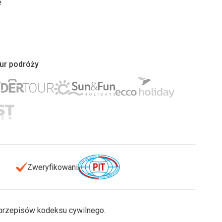
e
iur podróży
Zweryfikowani
u przepisów kodeksu cywilnego.