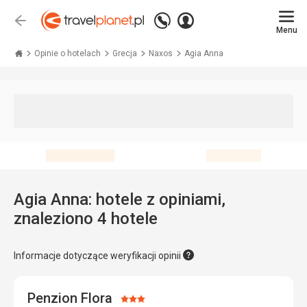
Zadzwoń
Zaloguj
Wstecz
+48 71 771 76 55
Menu
się
Travelplanet.pl
Opinie o hotelach
Grecja
Naxos
Agia Anna
Agia Anna: hotele z opiniami,
znaleziono 4 hotele
Informacje dotyczące weryfikacji opinii
Penzion Flora
Ocena: