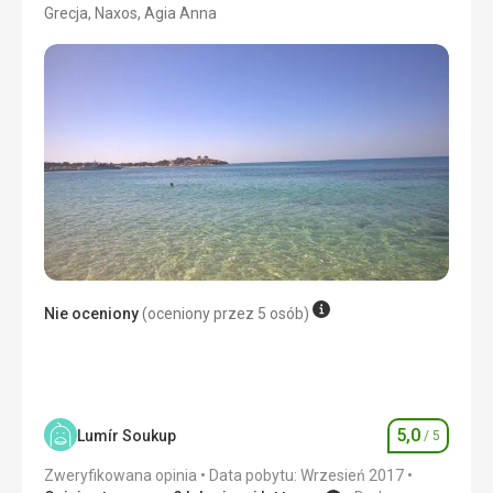
Grecja, Naxos, Agia Anna
3/5
Nie oceniony
(oceniony przez 5 osób)
5,0
Lumír Soukup
/ 5
Ocena
Zweryfikowana opinia
Data pobytu: Wrzesień 2017