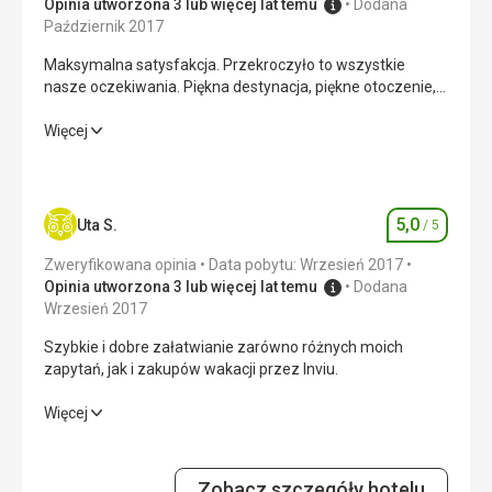
Opinia utworzona 3 lub więcej lat temu
Dodana
Październik 2017
Maksymalna satysfakcja. Przekroczyło to wszystkie
nasze oczekiwania. Piękna destynacja, piękne otoczenie,
fantastyczne plaże, morze i przyjaźni mieszkańcy wyspy.
Maksymalna satysfakcja. Przekroczyło to wszystkie
Więcej
nasze oczekiwania. Piękna destynacja, piękne otoczenie,
fantastyczne plaże, morze i przyjaźni mieszkańcy wyspy.
Wyżywienie
5,0
/ 5
5,0
Uta S.
/ 5
Ocena
Zakwaterowanie
5,0
/ 5
Zweryfikowana opinia
Data pobytu: Wrzesień 2017
Opinia utworzona 3 lub więcej lat temu
Dodana
Okolica
5,0
/ 5
Wrzesień 2017
Szybkie i dobre załatwianie zarówno różnych moich
Usługi
5,0
/ 5
zapytań, jak i zakupów wakacji przez Inviu.
Cena
5,0
/ 5
Szybkie i dobre załatwianie zarówno różnych moich
Więcej
zapytań, jak i zakupów wakacji przez Inviu.
Plaża
Zakwaterowanie
5,0
/ 5
Piękne piaszczyste plaże na miejscu i w okolicy. Łagodne
Zobacz szczegóły hotelu