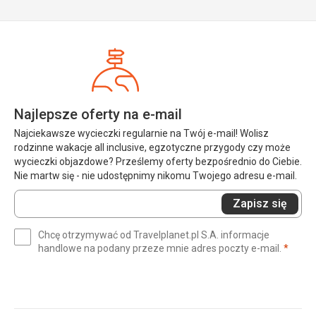
Najlepsze oferty na e-mail
Najciekawsze wycieczki regularnie na Twój e-mail! Wolisz
rodzinne wakacje all inclusive, egzotyczne przygody czy może
wycieczki objazdowe? Prześlemy oferty bezpośrednio do Ciebie.
Nie martw się - nie udostępnimy nikomu Twojego adresu e-mail.
Wprowadź
Zapisz się
swój
e-
Chcę otrzymywać od Travelplanet.pl S.A. informacje
mail
(wym
handlowe na podany przeze mnie adres poczty e-mail.
*
(wymagane)
*