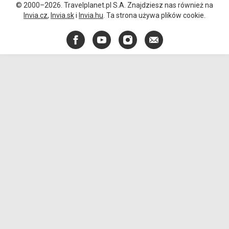
© 2000–2026. Travelplanet.pl S.A. Znajdziesz nas również na
Invia.cz
,
Invia.sk
i
Invia.hu
. Ta strona używa plików cookie.
Facebook
YouTube
Instagram
E-
mail