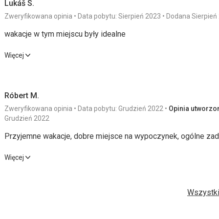
Lukáš S.
Zweryfikowana opinia
Data pobytu: Sierpień 2023
Dodana Sierpień
wakacje w tym miejscu były idealne
wakacje w tym miejscu były idealne
Więcej
Wyżywienie
5,0
/ 5
Usługi
Róbert M.
Zakwaterowanie
5,0
/ 5
Cena
Zweryfikowana opinia
Data pobytu: Grudzień 2022
Opinia utworzon
Okolica
5,0
/ 5
Grudzień 2022
Przyjemne wakacje, dobre miejsce na wypoczynek, ogólne za
Plaża
Przyjemne wakacje, dobre miejsce na wypoczynek, ogólne za
piękna plaża, czysta
Więcej
Wyżywienie
Wyżywienie
4,0
/ 5
Usługi
doskonały
Wszystki
Zakwaterowanie
4,0
/ 5
Cena
Zakwaterowanie
wszystko super