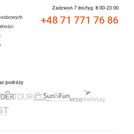
y
Zadzwoń 7 dni/tyg. 8:00-23:00
+48 71 771 76 86
 osobowych
tności
R
e
iur podróży