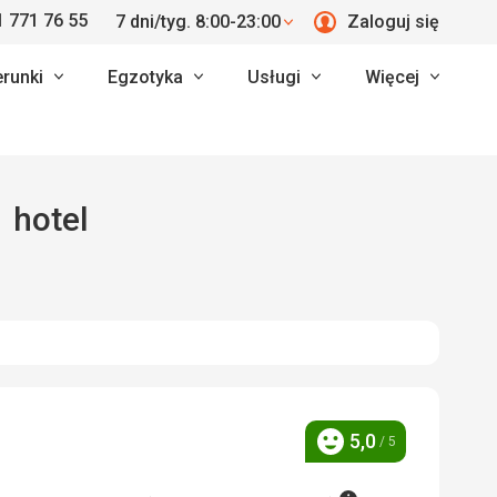
 771 76 55
7 dni/tyg. 8:00-23:00
Zaloguj się
erunki
Egzotyka
Usługi
Więcej
1 hotel
5,0
/ 5
Ocena