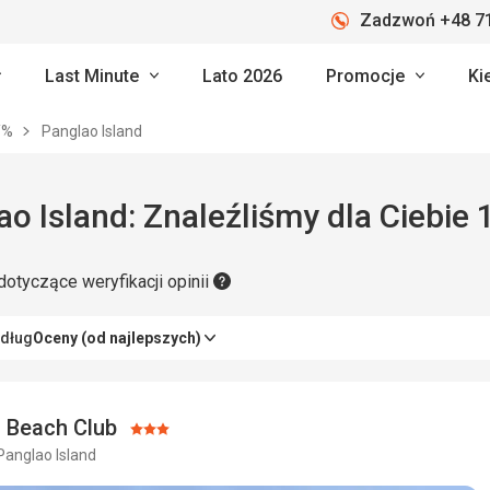
Zadzwoń +48 71
Last Minute
Lato 2026
Promocje
Ki
Y%
Panglao Island
o Island: Znaleźliśmy dla Ciebie 
dotyczące weryfikacji opinii
edług
Oceny (od najlepszych)
 Beach Club
Ocena:
, Panglao Island
3/5