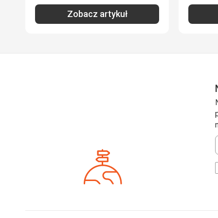
Zobacz artykuł
*