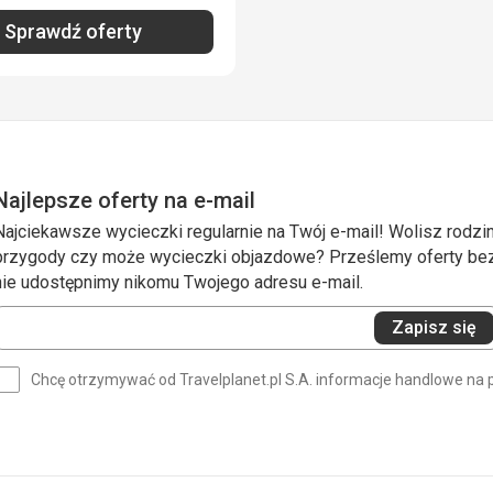
Sprawdź oferty
Najlepsze oferty na e-mail
Najciekawsze wycieczki regularnie na Twój e-mail! Wolisz rodzin
przygody czy może wycieczki objazdowe? Prześlemy oferty bezp
nie udostępnimy nikomu Twojego adresu e-mail.
Wprowadź
Zapisz się
swój
e-
Chcę otrzymywać od Travelplanet.pl S.A. informacje handlowe na 
mail
(wymagane)