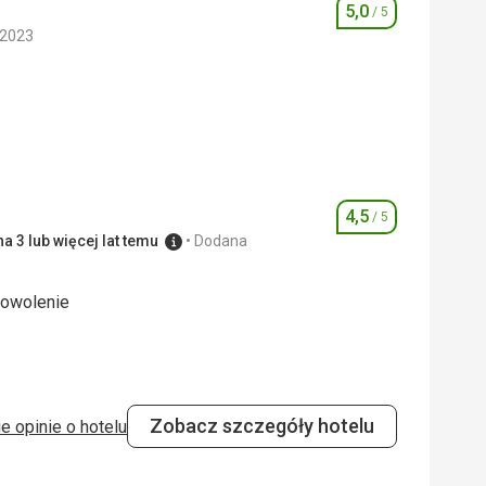
5,0
/ 5
Ocena
 2023
5,0
/ 5
5,0
/ 5
4,5
/ 5
Ocena
a 3 lub więcej lat temu
Dodana
dowolenie
dowolenie
5,0
/ 5
Zobacz szczegóły hotelu
e opinie o hotelu
4,0
/ 5