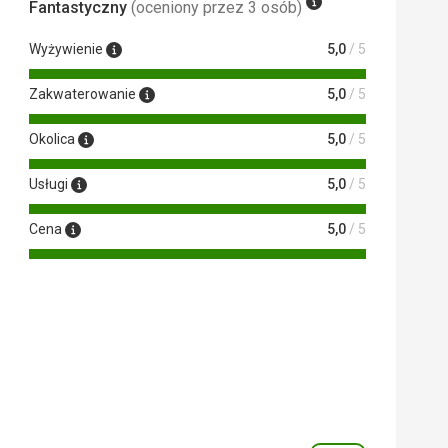
Fantastyczny
(oceniony przez 3 osób)
Wyżywienie
5,0
/ 5
Zakwaterowanie
5,0
/ 5
Okolica
5,0
/ 5
Usługi
5,0
/ 5
Cena
5,0
/ 5