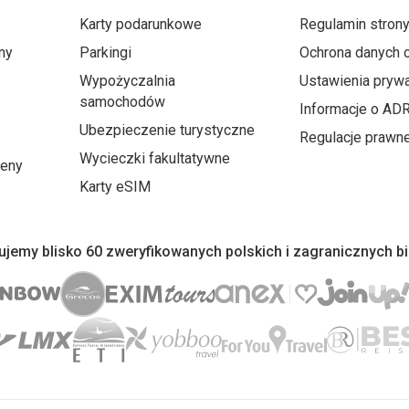
Karty podarunkowe
Regulamin stron
ny
Parkingi
Ochrona danych
Wypożyczalnia
Ustawienia prywa
samochodów
Informacje o AD
Ubezpieczenie turystyczne
Regulacje prawn
Wycieczki fakultatywne
ceny
Karty eSIM
jemy blisko 60 zweryfikowanych polskich i zagranicznych b