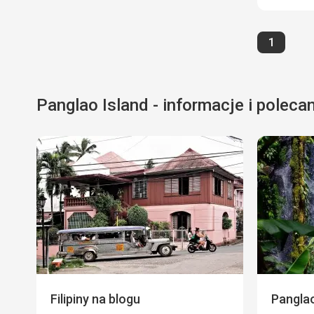
Strona
1
Panglao Island - informacje i poleca
Filipiny na blogu
Panglao