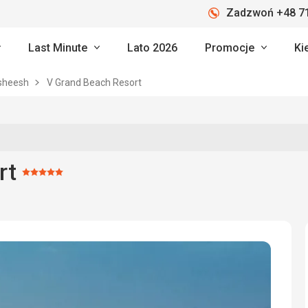
Zadzwoń +48 71
Last Minute
Lato 2026
Promocje
Ki
asheesh
V Grand Beach Resort
rt
Ocena:
5/5