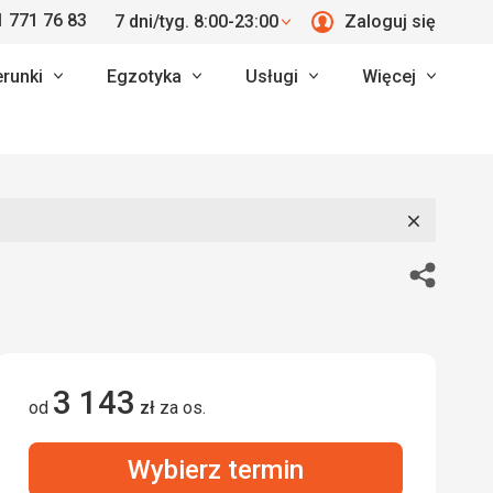
 771 76 83
7 dni/tyg. 8:00-23:00
Zaloguj się
erunki
Egzotyka
Usługi
Więcej
Zamknij
Udostępn
3 143
od
zł
za os.
Wybierz termin