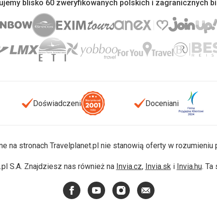
jemy blisko 60 zweryfikowanych polskich i zagranicznych b
Doświadczeni
Doceniani
ne na stronach Travelplanet.pl nie stanowią oferty w rozumieni
pl S.A. Znajdziesz nas również na
Invia.cz
,
Invia.sk
i
Invia.hu
. Ta
Facebook
YouTube
Instagram
E-
mail