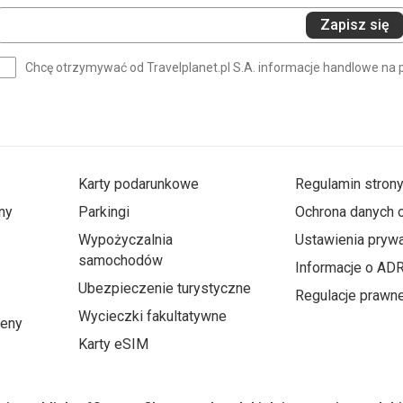
Wprowadź
Zapisz się
swój
e-
Chcę otrzymywać od Travelplanet.pl S.A. informacje handlowe na 
mail
(wymagane)
Karty podarunkowe
Regulamin stron
ny
Parkingi
Ochrona danych
Wypożyczalnia
Ustawienia prywa
samochodów
Informacje o AD
Ubezpieczenie turystyczne
Regulacje prawn
Wycieczki fakultatywne
ceny
Karty eSIM