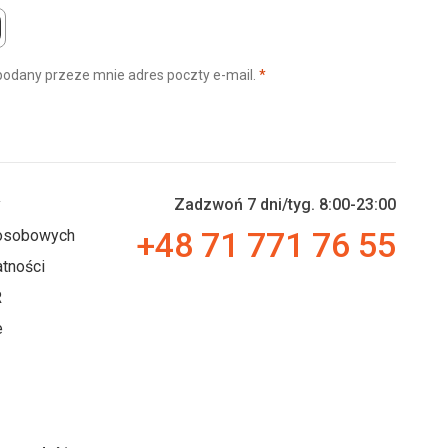
(wymagane)
podany przeze mnie adres poczty e-mail.
*
y
Zadzwoń 7 dni/tyg. 8:00-23:00
+48 71 771 76 55
 osobowych
tności
R
e