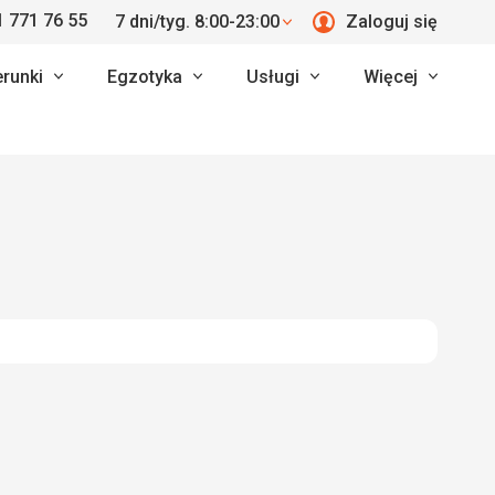
 771 76 55
7 dni/tyg. 8:00-23:00
Zaloguj się
erunki
Egzotyka
Usługi
Więcej