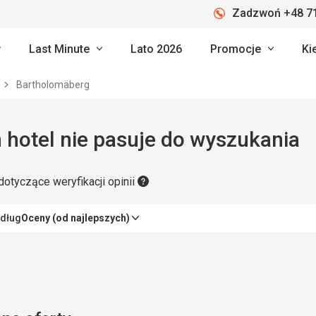
Zadzwoń +48 71
Last Minute
Lato 2026
Promocje
Ki
Bartholomäberg
 hotel nie pasuje do wyszukania
dotyczące weryfikacji opinii
edług
Oceny (od najlepszych)