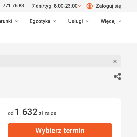
 771 76 83
7 dni/tyg. 8:00-23:00
Zaloguj się
erunki
Egzotyka
Usługi
Więcej
Zamknij
Udostępn
1 632
od
zł
za os.
Wybierz termin