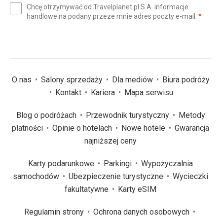
Chcę otrzymywać od Travelplanet.pl S.A. informacje
mail
(wym
handlowe na podany przeze mnie adres poczty e-mail.
*
(wymagane)
*
O nas
Salony sprzedaży
Dla mediów
Biura podróży
Kontakt
Kariera
Mapa serwisu
Blog o podróżach
Przewodnik turystyczny
Metody
płatności
Opinie o hotelach
Nowe hotele
Gwarancja
najniższej ceny
Karty podarunkowe
Parkingi
Wypożyczalnia
samochodów
Ubezpieczenie turystyczne
Wycieczki
fakultatywne
Karty eSIM
Regulamin strony
Ochrona danych osobowych