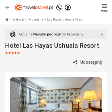
Zadzwoń
Zaloguj
Wstecz
+48
Menu
się
Travelplanet.pl
71
771
Wakacje
Argentyna
Las Hayas Ushuaia Reso...
76
70
Zamk
Aktualne
warunki podróży
do Argentyny
Hotel Las Hayas Ushuaia Resort
Ocena:
5/5
Udostępnij