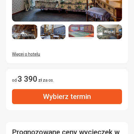
Więcej
Więcej o hotelu
3 390
od
zł
za os.
Wybierz termin
Prognozowane ceny wycieczek w