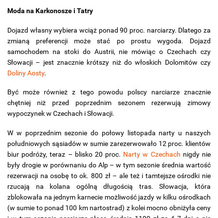
Moda na Karkonosze i Tatry
Dojazd własny wybiera wciąż ponad 90 proc. narciarzy. Dlatego za
zmianą preferencji może stać po prostu wygoda. Dojazd
samochodem na stoki do Austrii, nie mówiąc o Czechach czy
Słowacji – jest znacznie krótszy niż do włoskich Dolomitów czy
Doliny Aosty
.
Być może również z tego powodu polscy narciarze znacznie
chętniej niż przed poprzednim sezonem rezerwują zimowy
wypoczynek w Czechach i Słowacji.
W w poprzednim sezonie do połowy listopada narty u naszych
południowych sąsiadów w sumie zarezerwowało 12 proc. klientów
biur podróży, teraz – blisko 20 proc.
Narty w Czechach
nigdy nie
były drogie w porównaniu do Alp – w tym sezonie średnia wartość
rezerwacji na osobę to ok. 800 zł – ale też i tamtejsze ośrodki nie
rzucają na kolana ogólną długością tras. Słowacja, która
zblokowała na jednym karnecie możliwość jazdy w kilku ośrodkach
(w sumie to ponad 100 km nartostrad) z kolei mocno obniżyła ceny