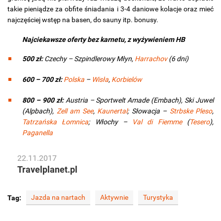
takie pieniądze za obfite śniadania i 3-4 daniowe kolacje oraz mieć
najczęściej wstęp na basen, do sauny itp. bonusy.
Najciekawsze oferty bez karnetu, z wyżywieniem HB
500 zł:
Czechy – Szpindlerowy Młyn,
Harrachov
(6 dni)
600 – 700 zł:
Polska
–
Wisła
,
Korbielów
800 – 900 zł:
Austria – Sportwelt Amade (Embach), Ski Juwel
(Alpbach),
Zell am See
,
Kaunertal
; Słowacja –
Strbske Pleso
,
Tatrzańska Łomnica
; Włochy –
Val di Fiemme
(
Tesero
),
Paganella
22.11.2017
Travelplanet.pl
Jazda na nartach
Aktywnie
Turystyka
Tag: