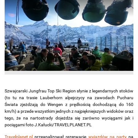
Szwajcarski Jungfrau Top Ski Region słynie z legendarnych stoków
(to tu na trasie Lauberhorn alpejczycy na zawodach Pucharu
Świata zjeżdżają do Wengen z prędkością dochodzącą do 160
km/h) a przede wszystkim jednych z najpiękniejszych widoków oraz
tego, że na nartostrady dojeżdża się zarówno wyciągami jak i
pociągami foto J.Kałucki/TRAVELPLANET.PL
Travelplanet.pl
przeanalizował rezerwacje
wyjazdów na narty
na