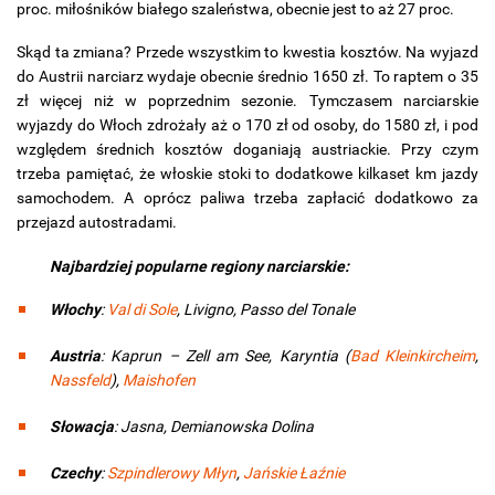
proc. miłośników białego szaleństwa, obecnie jest to aż 27 proc.
Skąd ta zmiana? Przede wszystkim to kwestia kosztów. Na wyjazd
do Austrii narciarz wydaje obecnie średnio 1650 zł. To raptem o 35
zł więcej niż w poprzednim sezonie. Tymczasem narciarskie
wyjazdy do Włoch zdrożały aż o 170 zł od osoby, do 1580 zł, i pod
względem średnich kosztów doganiają austriackie. Przy czym
trzeba pamiętać, że włoskie stoki to dodatkowe kilkaset km jazdy
samochodem. A oprócz paliwa trzeba zapłacić dodatkowo za
przejazd autostradami.
Najbardziej popularne regiony narciarskie:
Włochy
:
Val di Sole
, Livigno, Passo del Tonale
Austria
: Kaprun – Zell am See, Karyntia (
Bad Kleinkircheim
,
Nassfeld
),
Maishofen
Słowacja
: Jasna, Demianowska Dolina
Czechy
:
Szpindlerowy Młyn
,
Jańskie Łaźnie