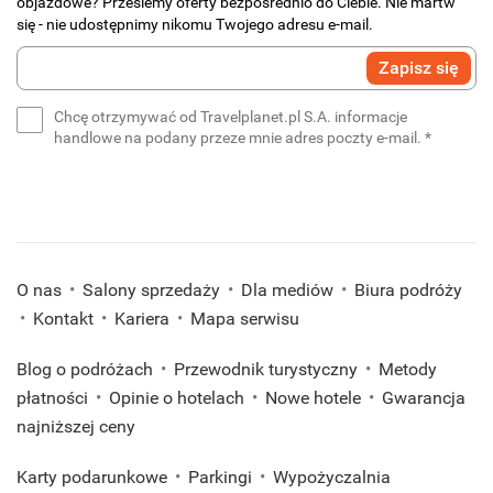
objazdowe? Prześlemy oferty bezpośrednio do Ciebie. Nie martw
się - nie udostępnimy nikomu Twojego adresu e-mail.
Wprowadź
Zapisz się
swój
e-
Chcę otrzymywać od Travelplanet.pl S.A. informacje
mail
(wymaga
handlowe na podany przeze mnie adres poczty e-mail.
*
*
(wymagane)
O nas
Salony sprzedaży
Dla mediów
Biura podróży
Kontakt
Kariera
Mapa serwisu
Blog o podróżach
Przewodnik turystyczny
Metody
płatności
Opinie o hotelach
Nowe hotele
Gwarancja
najniższej ceny
Karty podarunkowe
Parkingi
Wypożyczalnia