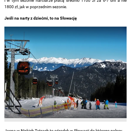
i w tym sezonie narciarze płacą średnio 1100 zł za 6-7 dni a nie
1800 zł, jak w poprzednim sezonie.
Jeśli na narty z dziećmi, to na Słowację
Jasna w Niskich Tatrach to ośrodek w Słowacji do którego polscy