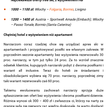
1000 – 1100 zł:
Włochy –
Folgaria
,
Bormio
, Livigno
1200 – 1400 zł
: Austria – Sportwelt Amade (Embach); Włochy
– Passo Tonale, Bormio (Santa Caterina)
Chętniej hotel z wyżywieniem niż apartament
Narciarzom coraz rzadziej chce się urządzać apres ski w
apartamentach i przygotowywać posiłki we własnym zakresie. W
poprzednim sezonie apartamenty bez wyżywienia rezerwowało 30
proc. narciarzy, w tym już tylko 24 proc. Za to wzrósł znacznie
odsetek klientów, kupujących narciarski pobyt z dwoma posiłkami i
wariant all inclusive. Teraz do hoteli ze śniadaniami i
obiadokolacjami wybiera się 70 proc. narciarzy, poprzedniej zimy
taki wariant rezerwowało zaś 60 proc.
Takiemu ewoluowaniu zachowań narciarzy sprzyja duże
spłaszczenie cen ofert bez wyżywienia i dwoma posiłkami dziennie.
Różnica wynosi ok 300 – 400 zł i zwłaszcza ci, którzy na narty za
granicę jadą nie pierwszy raz wiedzą doskonale, że warto dopłacić