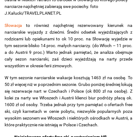
narciarze najchętniej zabierają swe pociechy. foto
J.Kałucki/TRAVELPLANET.PL
Słowacja
to również najchętniej rezerwowany kierunek na
narciarskie wyjazdy z dziećmi. Średni odsetek wyjeżdżających z
rodzicami lub opiekunami to ok 10 proc. na Słowację wyjedzie w
tym sezonie blisko 14 proc. małych narciarzy. (do Włoch – 11 proc.
a do Austrii 9 proc.) Warto jednak pamiętać, że analiza obejmuje
cały sezon narciarski, zaś dzieci wyjeżdżają na narty przede
wszystkim w okresie ferii zimowych.
W tym sezonie narciarskie wakacje kosztują 1463 zł na osobę. To
50 zł więcej niż w poprzednim sezonie. Grubo poniżej średniej lokują
się rezerwacje nart w Czechach i Polsce (ok 800 zł na osobę). Z
kolei za narty we Włoszech i Austrii klienci biur podróży płacą ok.
1600 zł od osoby. Trzeba jednak przy tym pamiętać o ofertach free
ski, czyli karnetach w cenie pobytu, niezwykle popularnych poza
wysokim sezonem we Włoszech i niektórych ośrodkach w Austrii, a
które praktycznie nie istnieją w Polsce i Czechach.
Najciekawsze oferty free ski, z wyżywieniem HB