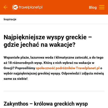
Blog
Inspiracje
Najpiękniejsze wyspy greckie –
gdzie jechać na wakacje?
Wspaniałe plaże, lazurowa woda i klimatyczne zatoczki, a do tego
aż 18 różnorodnych wysp. Którą z nich wybrać na wakacje w
Grecji? Poprosiliśmy
społeczność podróżników Travelplanet.pl
o
wybór najpiękniejszej greckiej wyspy. Odpowiedzi i zdjęcia mówią
same za siebie!
Zakynthos – królowa greckich wysp