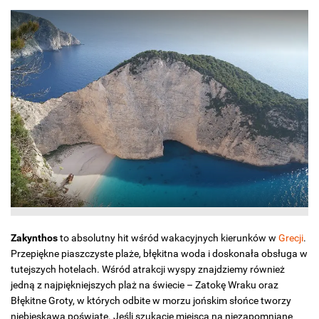
Zakynthos
to absolutny hit wśród wakacyjnych kierunków w
Grecji
.
Przepiękne piaszczyste plaże, błękitna woda i doskonała obsługa w
tutejszych hotelach. Wśród atrakcji wyspy znajdziemy również
jedną z najpiękniejszych plaż na świecie – Zatokę Wraku oraz
Błękitne Groty, w których odbite w morzu jońskim słońce tworzy
niebieskawą poświatę. Jeśli szukacie miejsca na niezapomniane