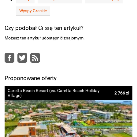
Wyspy Greckie
Czy podobał Ci się ten artykuł?
Możesz ten artykuł udostępnić znajomym.
Facebook
Twitter
RSS
Proponowane oferty
Caretta Beach Resort (ex. Caretta Beach Holiday
2 766 zł
Village)