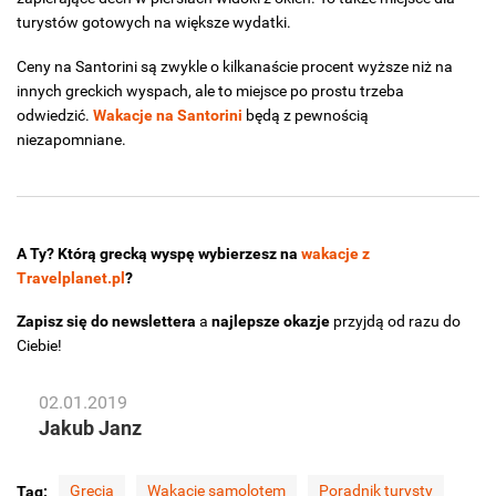
turystów gotowych na większe wydatki.
Ceny na Santorini są zwykle o kilkanaście procent wyższe niż na
innych greckich wyspach, ale to miejsce po prostu trzeba
odwiedzić.
Wakacje na Santorini
będą z pewnością
niezapomniane.
A Ty? Którą grecką wyspę wybierzesz na
wakacje z
Travelplanet.pl
?
Zapisz się do newslettera
a
najlepsze okazje
przyjdą od razu do
Ciebie!
02.01.2019
Jakub Janz
Grecja
Wakacje samolotem
Poradnik turysty
Tag: