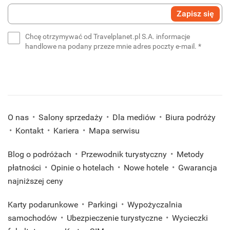
Wprowadź
Zapisz się
swój
e-
Chcę otrzymywać od Travelplanet.pl S.A. informacje
mail
(wymaga
handlowe na podany przeze mnie adres poczty e-mail.
*
*
(wymagane)
O nas
Salony sprzedaży
Dla mediów
Biura podróży
Kontakt
Kariera
Mapa serwisu
Blog o podróżach
Przewodnik turystyczny
Metody
płatności
Opinie o hotelach
Nowe hotele
Gwarancja
najniższej ceny
Karty podarunkowe
Parkingi
Wypożyczalnia
samochodów
Ubezpieczenie turystyczne
Wycieczki