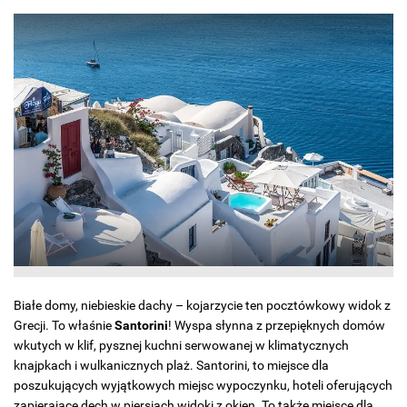
Białe domy, niebieskie dachy – kojarzycie ten pocztówkowy widok z
Grecji. To właśnie
Santorini
! Wyspa słynna z przepięknych domów
wkutych w klif, pysznej kuchni serwowanej w klimatycznych
knajpkach i wulkanicznych plaż. Santorini, to miejsce dla
poszukujących wyjątkowych miejsc wypoczynku, hoteli oferujących
zapierające dech w piersiach widoki z okien. To także miejsce dla