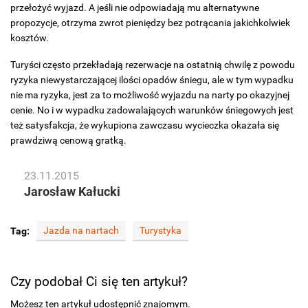
przełożyć wyjazd. A jeśli nie odpowiadają mu alternatywne
propozycje, otrzyma zwrot pieniędzy bez potrącania jakichkolwiek
kosztów.
Turyści często przekładają rezerwacje na ostatnią chwilę z powodu
ryzyka niewystarczającej ilości opadów śniegu, ale w tym wypadku
nie ma ryzyka, jest za to możliwość wyjazdu na narty po okazyjnej
cenie. No i w wypadku zadowalających warunków śniegowych jest
też satysfakcja, że wykupiona zawczasu wycieczka okazała się
prawdziwą cenową gratką.
23.11.2015
Jarosław Kałucki
Jazda na nartach
Turystyka
Tag:
Czy podobał Ci się ten artykuł?
Możesz ten artykuł udostępnić znajomym.