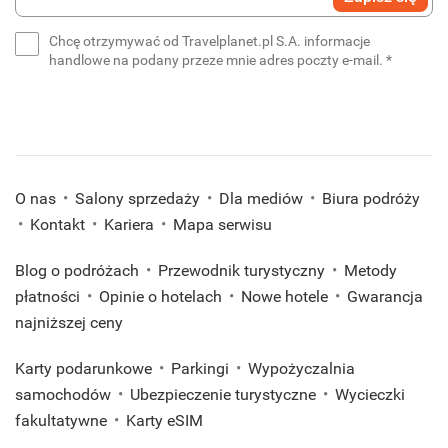
swój
e-
Chcę otrzymywać od Travelplanet.pl S.A. informacje
mail
(wymaga
handlowe na podany przeze mnie adres poczty e-mail.
*
*
(wymagane)
O nas
Salony sprzedaży
Dla mediów
Biura podróży
Kontakt
Kariera
Mapa serwisu
Blog o podróżach
Przewodnik turystyczny
Metody
płatności
Opinie o hotelach
Nowe hotele
Gwarancja
najniższej ceny
Karty podarunkowe
Parkingi
Wypożyczalnia
samochodów
Ubezpieczenie turystyczne
Wycieczki
fakultatywne
Karty eSIM