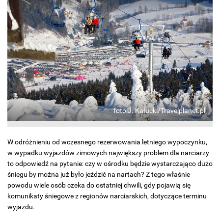
foto J. Kałucki/Travelplanet.pl
W odróżnieniu od wczesnego rezerwowania letniego wypoczynku,
w wypadku wyjazdów zimowych największy problem dla narciarzy
to odpowiedź na pytanie: czy w ośrodku będzie wystarczająco dużo
śniegu by można już było jeździć na nartach? Z tego właśnie
powodu wiele osób czeka do ostatniej chwili, gdy pojawią się
komunikaty śniegowe z regionów narciarskich, dotyczące terminu
wyjazdu.