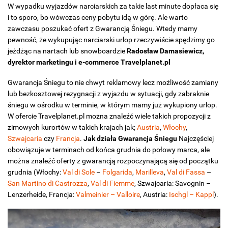
W wypadku wyjazdów narciarskich za takie last minute dopłaca się
i to sporo, bo wówczas ceny pobytu idą w górę. Ale warto
zawczasu poszukać ofert z Gwarancją Śniegu. Wtedy mamy
pewność, że wykupując narciarski urlop rzeczywiście spędzimy go
jeżdżąc na nartach lub snowboardzie
Radosław Damasiewicz,
dyrektor marketingu i e-commerce Travelplanet.pl
Gwarancja Śniegu to nie chwyt reklamowy lecz możliwość zamiany
lub bezkosztowej rezygnacji z wyjazdu w sytuacji, gdy zabraknie
śniegu w ośrodku w terminie, w którym mamy już wykupiony urlop.
W ofercie Travelplanet.pl można znaleźć wiele takich propozycji z
zimowych kurortów w takich krajach jak;
Austria
,
Włochy
,
Szwajcaria
czy
Francja
.
Jak działa Gwarancja Śniegu
Najczęściej
obowiązuje w terminach od końca grudnia do połowy marca, ale
można znaleźć oferty z gwarancją rozpoczynającą się od początku
grudnia (Włochy:
Val di Sole
–
Folgarida
,
Marilleva
,
Val di Fassa
–
San Martino di Castrozza
,
Val di Fiemme
, Szwajcaria: Savognin –
Lenzerheide, Francja:
Valmeinier – Valloire
, Austria:
Ischgl – Kappl
).