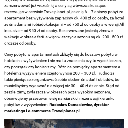
zarezerwować już wcześniej a ceny są wówczas kuszące:
rezerwując w serwisie Travelplanet.pl jesienią 6 – 7 dniowy pobyt za
apartament bez wyżywienia zapłacimy ok. 400 zł od osoby, za hotel
ze śniadaniami i obiadokolacjami – od 750 zł od osoby a w wersji All
inclusive – od 950 zł od osoby. Rezerwowane jesienią zimowe
wakacje w okresie ferii, a więc w szczycie sezonu są ok. 200 - 500 zł
droższe od osoby.
Ceny pobytu w apartamentach zbliżyły się do kosztów pobytu w
hotelach z wyżywieniem i nie ma tu znaczenia czy to wysoki sezon,
czy początek czy koniec zimy. Różnica pomiędzy apartamentem a
hotelem z wyżywieniem często wynosi 200 – 300 zł. Trudno za
takie pieniądze zorganizować sobie siedem śniadań i obiadów, bo
musielibyśmy wydawać nie więcej niż 30 – 40 zł dziennie. Stąd od
zeszłej zimy, zwłaszcza w okresach poza wysokim sezonem,
obserwujemy przesuwanie się narciarskich rezerwacji kierunku
pobytów z wyżywieniem.
Radosław Damasiewicz, dyrektor
marketingu i e-commerce Travelplanet.pl