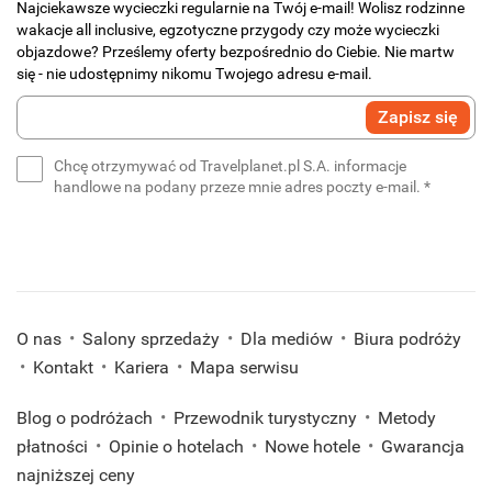
Najciekawsze wycieczki regularnie na Twój e-mail! Wolisz rodzinne
wakacje all inclusive, egzotyczne przygody czy może wycieczki
objazdowe? Prześlemy oferty bezpośrednio do Ciebie. Nie martw
się - nie udostępnimy nikomu Twojego adresu e-mail.
Wprowadź
Zapisz się
swój
e-
Chcę otrzymywać od Travelplanet.pl S.A. informacje
mail
(wymaga
handlowe na podany przeze mnie adres poczty e-mail.
*
*
(wymagane)
O nas
Salony sprzedaży
Dla mediów
Biura podróży
Kontakt
Kariera
Mapa serwisu
Blog o podróżach
Przewodnik turystyczny
Metody
płatności
Opinie o hotelach
Nowe hotele
Gwarancja
najniższej ceny