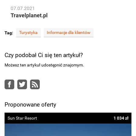
07.07.2021
Travelplanet.pl
Turystyka
Informacje dla klientów
Tag:
Czy podobał Ci się ten artykuł?
Możesz ten artykuł udostępnić znajomym.
Facebook
Twitter
RSS
Proponowane oferty
Sun Star Resort
1 034 zł