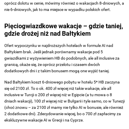
oprócz dolotu w cenie, mówimy również o wakacjach 8-dniowych, a
nie 6-dniowych, jak to ma miejsce w wypadku polskich ofert.
Pięciogwiazdkowe wakacje – gdzie taniej,
gdzie drożej niż nad Bałtykiem
Ofert wypoczynku w najdroższych hotelach w formule AI nad
Bałtykiem brak. Jeśli jednak porównamy wakacje pod 5
gwiazdkami z wyżywieniem HB do podobnych, ale all inclusive za
granicą, okaże się, że oprócz przelotu i czasem dwóch
dodatkowych dni i z takim bonusem mogą one wyjść taniej.
Nad Bałtykiem koszt 6-dniowego pobytu w hotelu 5* HB zaczyna
się od 2100 zł. To o ok. 400 zł więcej niż takie wakacje, ale all
inclusive w Turcji o 200 zł więcej niż w Egipcie (a tu mowa o 8
dniach wakacji), 100 zł więcej niż w Bułgarii i tyle samo, co w Tunezji
(choć znowu – za 2100 zł mamy nie tylko AI w bonusie, ale również
2 dodatkowe dni). Zdecydowanie więcej, bo o 700 zł zapłacimy za
ekskluzywne wakacje AI w Grecji i na Cyprze.