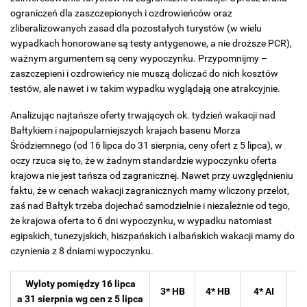
ograniczeń dla zaszczepionych i ozdrowieńców oraz
zliberalizowanych zasad dla pozostałych turystów (w wielu
wypadkach honorowane są testy antygenowe, a nie droższe PCR),
ważnym argumentem są ceny wypoczynku. Przypomnijmy –
zaszczepieni i ozdrowieńcy nie muszą doliczać do nich kosztów
testów, ale nawet i w takim wypadku wyglądają one atrakcyjnie.
Analizując najtańsze oferty trwających ok. tydzień wakacji nad
Bałtykiem i najpopularniejszych krajach basenu Morza
Śródziemnego (od 16 lipca do 31 sierpnia, ceny ofert z 5 lipca), w
oczy rzuca się to, że w żadnym standardzie wypoczynku oferta
krajowa nie jest tańsza od zagranicznej. Nawet przy uwzględnieniu
faktu, że w cenach wakacji zagranicznych mamy wliczony przelot,
zaś nad Bałtyk trzeba dojechać samodzielnie i niezależnie od tego,
że krajowa oferta to 6 dni wypoczynku, w wypadku natomiast
egipskich, tunezyjskich, hiszpańskich i albańskich wakacji mamy do
czynienia z 8 dniami wypoczynku.
Wyloty pomiędzy 16 lipca
3* HB
4* HB
4* AI
5
a 31 sierpnia wg cen z 5 lipca