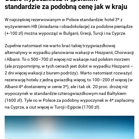
standardzie za podobną cenę jak w kraju
W najczęściej rezerwowanym w Polsce standardzie: hotel 3* z
wyżywieniem HB (śniadania i obiadokolacje) za podobne pieniądze
(+-100 zł) można wypocząć w Bułgarii, Grecji, Turcji i na Cyprze.
Zupełnie natomiast nie warto brać takiej trzygwiazdkowej
alternatywy w wypadku planowania wakacji w Hiszpanii, Chorwacji
i Albanii. To o 500–700 zł więcej niż wakacje nad polskim morzem
(ale przypomnijmy, w tych cenach jest dolot w wypadku Hiszpanii –
2 dni więcej wakacji z biurem podróży). Warto natomiast rozważyć
rezerwację hotelu z jedną gwiazdką więcej, to 100–200 zł więcej (w
Albanii 4* dostaniemy w cenie 3*), ale i tak ok. 20 proc. drożej niż
wypoczynek w standardzie czterogwiazdkowym nad Bałtykiem
(1600 zł). Tyle co w Polsce za podobny wypoczynek w 4* zapłacimy
na Cyprze, a ciut więcej w Turcji i Egipcie (1700 zł).