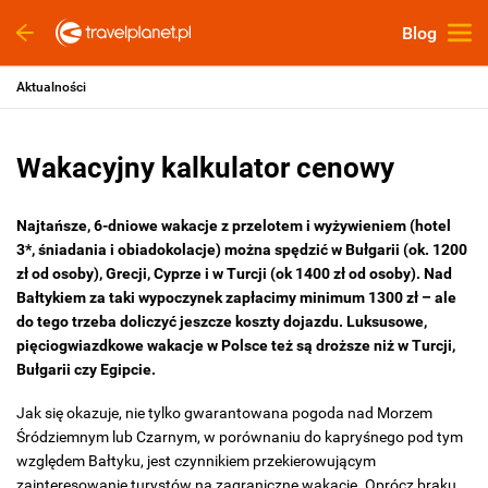
Blog
Aktualności
Wakacyjny kalkulator cenowy
Najtańsze, 6-dniowe wakacje z przelotem i wyżywieniem (hotel
3*, śniadania i obiadokolacje) można spędzić w Bułgarii (ok. 1200
zł od osoby), Grecji, Cyprze i w Turcji (ok 1400 zł od osoby). Nad
Bałtykiem za taki wypoczynek zapłacimy minimum 1300 zł – ale
do tego trzeba doliczyć jeszcze koszty dojazdu. Luksusowe,
pięciogwiazdkowe wakacje w Polsce też są droższe niż w Turcji,
Bułgarii czy Egipcie.
Jak się okazuje, nie tylko gwarantowana pogoda nad Morzem
Śródziemnym lub Czarnym, w porównaniu do kapryśnego pod tym
względem Bałtyku, jest czynnikiem przekierowującym
zainteresowanie turystów na zagraniczne wakacje. Oprócz braku