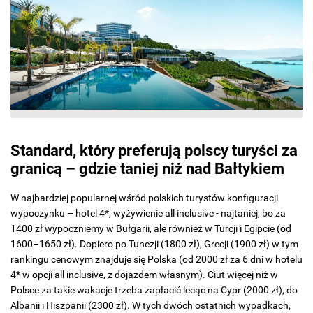
Standard, który preferują polscy turyści za
granicą – gdzie taniej niż nad Bałtykiem
W najbardziej popularnej wśród polskich turystów konfiguracji
wypoczynku – hotel 4*, wyżywienie all inclusive - najtaniej, bo za
1400 zł wypoczniemy w Bułgarii, ale również w Turcji i Egipcie (od
1600–1650 zł). Dopiero po Tunezji (1800 zł), Grecji (1900 zł) w tym
rankingu cenowym znajduje się Polska (od 2000 zł za 6 dni w hotelu
4* w opcji all inclusive, z dojazdem własnym). Ciut więcej niż w
Polsce za takie wakacje trzeba zapłacić lecąc na Cypr (2000 zł), do
Albanii i Hiszpanii (2300 zł). W tych dwóch ostatnich wypadkach,