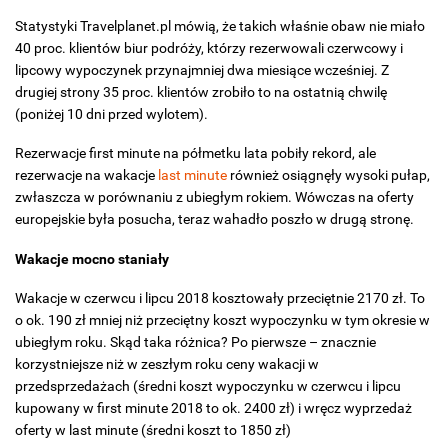
Statystyki Travelplanet.pl mówią, że takich właśnie obaw nie miało
40 proc. klientów biur podróży, którzy rezerwowali czerwcowy i
lipcowy wypoczynek przynajmniej dwa miesiące wcześniej. Z
drugiej strony 35 proc. klientów zrobiło to na ostatnią chwilę
(poniżej 10 dni przed wylotem).
Rezerwacje first minute na półmetku lata pobiły rekord, ale
rezerwacje na wakacje
last minute
również osiągnęły wysoki pułap,
zwłaszcza w porównaniu z ubiegłym rokiem. Wówczas na oferty
europejskie była posucha, teraz wahadło poszło w drugą stronę.
Wakacje mocno staniały
Wakacje w czerwcu i lipcu 2018 kosztowały przeciętnie 2170 zł. To
o ok. 190 zł mniej niż przeciętny koszt wypoczynku w tym okresie w
ubiegłym roku. Skąd taka różnica? Po pierwsze – znacznie
korzystniejsze niż w zeszłym roku ceny wakacji w
przedsprzedażach (średni koszt wypoczynku w czerwcu i lipcu
kupowany w first minute 2018 to ok. 2400 zł) i wręcz wyprzedaż
oferty w last minute (średni koszt to 1850 zł)