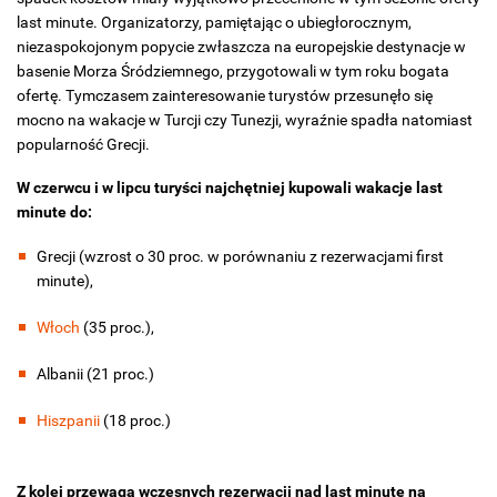
last minute. Organizatorzy, pamiętając o ubiegłorocznym,
niezaspokojonym popycie zwłaszcza na europejskie destynacje w
basenie Morza Śródziemnego, przygotowali w tym roku bogata
ofertę. Tymczasem zainteresowanie turystów przesunęło się
mocno na wakacje w Turcji czy Tunezji, wyraźnie spadła natomiast
popularność Grecji.
W czerwcu i w lipcu turyści najchętniej kupowali wakacje last
minute do:
Grecji (wzrost o 30 proc. w porównaniu z rezerwacjami first
minute),
Włoch
(35 proc.),
Albanii (21 proc.)
Hiszpanii
(18 proc.)
Z kolei przewaga wczesnych rezerwacji nad last minute na