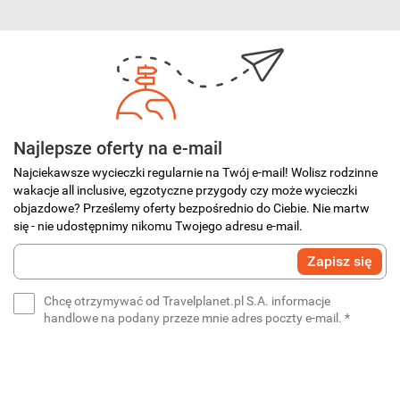
Najlepsze oferty na e-mail
Najciekawsze wycieczki regularnie na Twój e-mail! Wolisz rodzinne
wakacje all inclusive, egzotyczne przygody czy może wycieczki
objazdowe? Prześlemy oferty bezpośrednio do Ciebie. Nie martw
się - nie udostępnimy nikomu Twojego adresu e-mail.
Wprowadź
Zapisz się
swój
e-
Chcę otrzymywać od Travelplanet.pl S.A. informacje
mail
(wymaga
handlowe na podany przeze mnie adres poczty e-mail.
*
*
(wymagane)