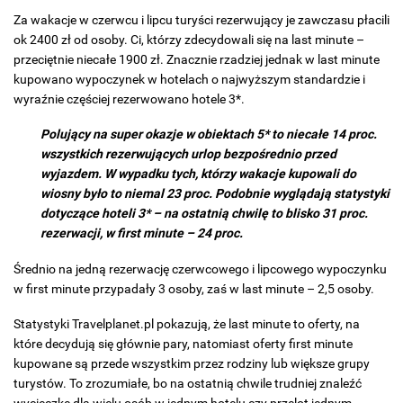
Za wakacje w czerwcu i lipcu turyści rezerwujący je zawczasu płacili
ok 2400 zł od osoby. Ci, którzy zdecydowali się na last minute –
przeciętnie niecałe 1900 zł. Znacznie rzadziej jednak w last minute
kupowano wypoczynek w hotelach o najwyższym standardzie i
wyraźnie częściej rezerwowano hotele 3*.
Polujący na super okazje w obiektach 5* to niecałe 14 proc.
wszystkich rezerwujących urlop bezpośrednio przed
wyjazdem. W wypadku tych, którzy wakacje kupowali do
wiosny było to niemal 23 proc. Podobnie wyglądają statystyki
dotyczące hoteli 3* – na ostatnią chwilę to blisko 31 proc.
rezerwacji, w first minute – 24 proc.
Średnio na jedną rezerwację czerwcowego i lipcowego wypoczynku
w first minute przypadały 3 osoby, zaś w last minute – 2,5 osoby.
Statystyki Travelplanet.pl pokazują, że last minute to oferty, na
które decydują się głównie pary, natomiast oferty first minute
kupowane są przede wszystkim przez rodziny lub większe grupy
turystów. To zrozumiałe, bo na ostatnią chwile trudniej znaleźć