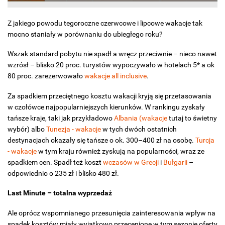
Z jakiego powodu tegoroczne czerwcowe i lipcowe wakacje tak
mocno staniały w porównaniu do ubiegłego roku?
Wszak standard pobytu nie spadł a wręcz przeciwnie – nieco nawet
wzrósł – blisko 20 proc. turystów wypoczywało w hotelach 5* a ok
80 proc. zarezerwowało
wakacje all inclusive
.
Za spadkiem przeciętnego kosztu wakacji kryją się przetasowania
w czołówce najpopularniejszych kierunków. W rankingu zyskały
tańsze kraje, taki jak przykładowo
Albania (wakacje
tutaj to świetny
wybór) albo
Tunezja - wakacje
w tych dwóch ostatnich
destynacjach okazały się tańsze o ok. 300–400 zł na osobę.
Turcja
- wakacje
w tym kraju również zyskują na popularności, wraz ze
spadkiem cen. Spadł też koszt
wczasów w Grecji
i
Bułgarii
–
odpowiednio o 235 zł i blisko 480 zł.
Last Minute – totalna wyprzedaż
Ale oprócz wspomnianego przesunięcia zainteresowania wpływ na
spadek kosztów miały wyjątkowo przecenione w tym sezonie oferty