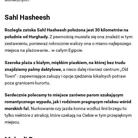
Sahl Hasheesh
Rozległa zatoka Sahl Hasheesh położona jest 30 kilometrów na
południe od Hurghady.
Z pewnością musiała się ona znaleźć w tym
zestawieniu, ponieważ rokrocznie walczy ona o miano najlepszego
miejsca na plażowanie… w całym Egipcie.
Szeroka plaża z białym, miękkim piaskiem, na której bez trudu
znajdziemy palmy daktylowe,
a nieco dalej również centrum „Old
Town” - zapewniające zakupy i opcje zjedzenia lokalnych potraw
poza granicami kurortu.
Serdecznie polecamy to miejsce zarówno parom szukającym
romantycznego wypadu, jak i rodzinom pragnącym relaksu wśród
morskich fal.
Nurkowanie czy jazda konna wzdłuż linii brzegu to
tylko niektóre z atrakcji, które czekają na Ciebie w tym przepięknym
miejscu.