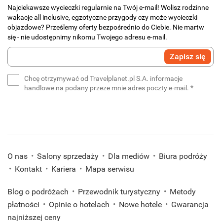
Najciekawsze wycieczki regularnie na Twój e-mail! Wolisz rodzinne
wakacje all inclusive, egzotyczne przygody czy może wycieczki
objazdowe? Prześlemy oferty bezpośrednio do Ciebie. Nie martw
się - nie udostępnimy nikomu Twojego adresu e-mail.
Wprowadź
Zapisz się
swój
e-
Chcę otrzymywać od Travelplanet.pl S.A. informacje
mail
(wymaga
handlowe na podany przeze mnie adres poczty e-mail.
*
*
(wymagane)
O nas
Salony sprzedaży
Dla mediów
Biura podróży
Kontakt
Kariera
Mapa serwisu
Blog o podróżach
Przewodnik turystyczny
Metody
płatności
Opinie o hotelach
Nowe hotele
Gwarancja
najniższej ceny