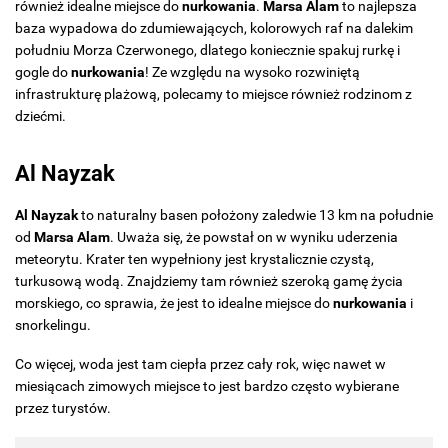
również idealne miejsce do
nurkowania
.
Marsa Alam
to najlepsza
baza wypadowa do zdumiewających, kolorowych raf na dalekim
południu Morza Czerwonego, dlatego koniecznie spakuj rurkę i
gogle do
nurkowania
! Ze względu na wysoko rozwiniętą
infrastrukturę plażową, polecamy to miejsce również rodzinom z
dziećmi.
Al Nayzak
Al Nayzak
to naturalny basen położony zaledwie 13 km na południe
od
Marsa Alam
. Uważa się, że powstał on w wyniku uderzenia
meteorytu. Krater ten wypełniony jest krystalicznie czystą,
turkusową wodą. Znajdziemy tam również szeroką gamę życia
morskiego, co sprawia, że jest to idealne miejsce do
nurkowania
i
snorkelingu.
Co więcej, woda jest tam ciepła przez cały rok, więc nawet w
miesiącach zimowych miejsce to jest bardzo często wybierane
przez turystów.