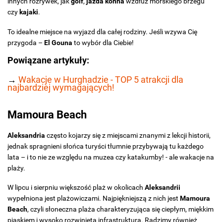
innych rozrywek, jak
golf
,
jazda konna
wzdłuż morskiego brzegu
czy
kajaki
.
To idealne miejsce na wyjazd dla całej rodziny. Jeśli wzywa Cię
przygoda –
El Gouna
to wybór dla Ciebie!
Powiązane artykuły:
→
Wakacje w Hurghadzie - TOP 5 atrakcji dla
najbardziej wymagających!
Mamoura Beach
Aleksandria
często kojarzy się z miejscami znanymi z lekcji historii,
jednak spragnieni słońca turyści tłumnie przybywają tu każdego
lata – i to nie ze względu na muzea czy katakumby! - ale wakacje na
plaży.
W lipcu i sierpniu większość plaż w okolicach
Aleksandrii
wypełniona jest plażowiczami. Najpiękniejszą z nich jest
Mamoura
Beach
, czyli słoneczna plaża charakteryzująca się ciepłym, miękkim
piaskiem i wysoko rozwiniętą infrastrukturą. Radzimy również