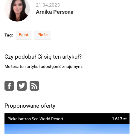
21.04.2023
Arnika Persona
Egipt
Plaże
Tag:
Czy podobał Ci się ten artykuł?
Możesz ten artykuł udostępnić znajomym.
Facebook
Twitter
RSS
Proponowane oferty
Pickalbatros Sea World Resort
1 617 zł