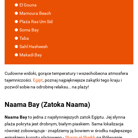
El Gouna
Mamoura Beach
Plaża Ras Um Sid
Soma Bay
Taba
Sahl Hasheesh
Makadi Bay
Cudowne widoki, gorące temperatury i wszechobecna atmosfera
tajemniczości.
Egipt
, poznaj najpiękniejsze zakątki tego kraju i
pozwól sobie na odrobinę relaksu… na plaży!
Naama Bay (Zatoka Naama)
Naama Bay
to jedna z najsłynniejszych zatok Egiptu. Jej słynna
plaża pokryta jest drobnym, białym piaskiem. Sama lokalizacja
również zobowiązuje - znajdziemy ją bowiem w środku najlepszego
egipskiego kurortu plażowego -
Sharm el-Sheikh
na Półwyspie