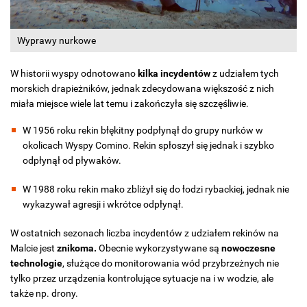
Wyprawy nurkowe
W historii wyspy odnotowano
kilka incydentów
z udziałem tych
morskich drapieżników, jednak zdecydowana większość z nich
miała miejsce wiele lat temu i zakończyła się szczęśliwie.
W 1956 roku rekin błękitny podpłynął do grupy nurków w
okolicach Wyspy Comino. Rekin spłoszył się jednak i szybko
odpłynął od pływaków.
W 1988 roku rekin mako zbliżył się do łodzi rybackiej, jednak nie
wykazywał agresji i wkrótce odpłynął.
W ostatnich sezonach liczba incydentów z udziałem rekinów na
Malcie jest
znikoma.
Obecnie wykorzystywane są
nowoczesne
technologie
, służące do monitorowania wód przybrzeżnych nie
tylko przez urządzenia kontrolujące sytuacje na i w wodzie, ale
także np. drony.