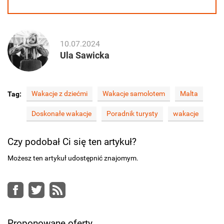
10.07.2024
Ula Sawicka
Wakacje z dziećmi
Wakacje samolotem
Malta
Tag:
Doskonałe wakacje
Poradnik turysty
wakacje
Czy podobał Ci się ten artykuł?
Możesz ten artykuł udostępnić znajomym.
Facebook
Twitter
RSS
Proponowane oferty