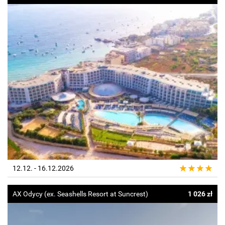
12.12. - 16.12.2026
AX Odycy (ex. Seashells Resort at Suncrest)
1 026 zł