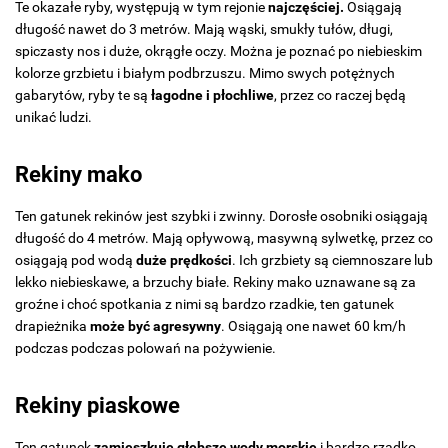
Te okazałe ryby, występują w tym rejonie
najczęściej.
Osiągają
długość nawet do 3 metrów. Mają wąski, smukły tułów, długi,
spiczasty nos i duże, okrągłe oczy. Można je poznać po niebieskim
kolorze grzbietu i białym podbrzuszu. Mimo swych potężnych
gabarytów, ryby te są
łagodne i płochliwe
, przez co raczej będą
unikać ludzi.
Rekiny mako
Ten gatunek rekinów jest szybki i zwinny. Dorosłe osobniki osiągają
długość do 4 metrów. Mają opływową, masywną sylwetkę, przez co
osiągają pod wodą
duże prędkości
. Ich grzbiety są ciemnoszare lub
lekko niebieskawe, a brzuchy białe. Rekiny mako uznawane są za
groźne i choć spotkania z nimi są bardzo rzadkie, ten gatunek
drapieżnika
może być agresywny
. Osiągają one nawet 60 km/h
podczas podczas polowań na pożywienie.
Rekiny piaskowe
Ten gatunek
zamieszkuje głębsze wody morskie
i bardzo rzadko