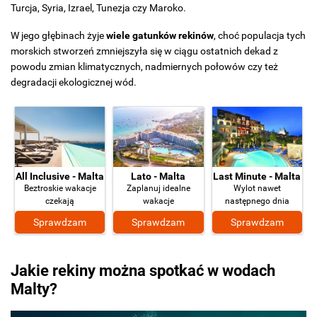
Turcja, Syria, Izrael, Tunezja czy Maroko.
W jego głębinach żyje
wiele gatunków rekinów
, choć populacja tych
morskich stworzeń zmniejszyła się w ciągu ostatnich dekad z
powodu zmian klimatycznych, nadmiernych połowów czy też
degradacji ekologicznej wód.
All Inclusive - Malta
Lato - Malta
Last Minute - Malta
Beztroskie wakacje
Zaplanuj idealne
Wylot nawet
czekają
wakacje
następnego dnia
Sprawdzam
Sprawdzam
Sprawdzam
Jakie rekiny można spotkać w wodach
Malty?