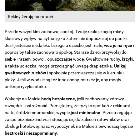
Rekiny żerują na rafach
Przede wszystkim zachowaj spokój. Twoje reakcje będą miały
kluczowy wpływ na sytuację - a zatem nie dopuszczaj do paniki.
Jeśli jesteście niedaleko brzegu a dziecko jest małe,
weź je na ręce
i
poproś by także zachowało spokój. Starsze dzieci przywołaj do
siebie i razem, powoli, opuszczajcie wodę. Gwałtowne ruchy, krzyki,
a także ucieczka, mogą przyciągnąć uwagę drapieżnika.
Unikaj
gwałtownych ruchów
i spokojnie przemieszczaj się w kierunku
plaży. Jeśli w wodzie są też inne osoby, ostrzeż je, aby mogły
uniknąć ryzyka ataku.
Wakacje na Malcie
będą bezpieczne
, jeśli zachowamy zdrowy
rozsądek i ostrożność. Pamiętajmy, że ryzyko spotkań z rekinami
na tej śródziemnomorskiej wyspie
jest minimalne
. Przestrzegając
zasad bezpieczeństwa i stosując się do zaleceń ratowników oraz
obsługi hotelowej, nasz wypoczynek na Malcie z pewnością będzie
beztroski i niezapomniany.