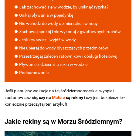
Jak zachować się w wodzie, by uniknąć ryzyka?
Unikaj pływania w pojedynkę
Nie wchodź do wody o zmierzchu i w nocy
Zachowaj spokój i nie wykonuj z gwałtownych ruchów
Jeśli krwawisz - wyjdź w wody
Nie ubieraj do wody błyszczących przedmiotów
Przestrzegaj zaleceń ratowników i obsługi hotelowej
Pływanie z dziećmi, a rekin w wodzie
Podsumowanie
Jeśli planujesz wakacje na tej śródziemnomorskiej wyspie i
zastanawiasz się,
czy na
Malcie
są rekiny
i czy jest bezpiecznie -
koniecznie przeczytaj ten artykuł!
Jakie rekiny są w Morzu Śródziemnym?