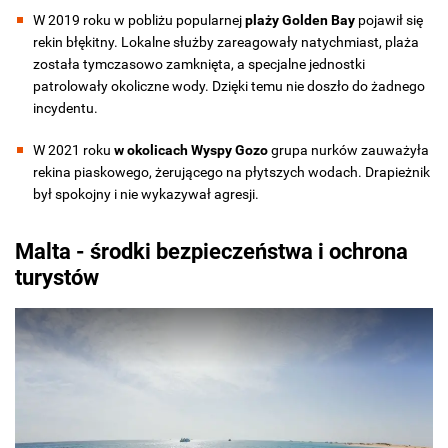
W 2019 roku w pobliżu popularnej
plaży Golden Bay
pojawił się
rekin błękitny. Lokalne służby zareagowały natychmiast, plaża
została tymczasowo zamknięta, a specjalne jednostki
patrolowały okoliczne wody. Dzięki temu nie doszło do żadnego
incydentu.
W 2021 roku
w okolicach Wyspy Gozo
grupa nurków zauważyła
rekina piaskowego, żerującego na płytszych wodach. Drapieżnik
był spokojny i nie wykazywał agresji.
Malta - środki bezpieczeństwa i ochrona
turystów