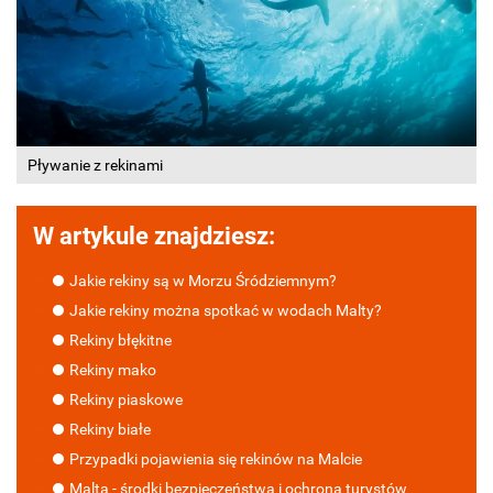
Pływanie z rekinami
W artykule znajdziesz:
Jakie rekiny są w Morzu Śródziemnym?
Jakie rekiny można spotkać w wodach Malty?
Rekiny błękitne
Rekiny mako
Rekiny piaskowe
Rekiny białe
Przypadki pojawienia się rekinów na Malcie
Malta - środki bezpieczeństwa i ochrona turystów