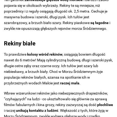
pojawia się w okolicach wybrzeży. Rekiny te są mniejsze, niż
poprzednicy i z reguły osiągają długość ok. 2,5 metra. Cechuje je
masywna budowa i szeroki, długi pysk. Ich tułów jest
szarobrązowy, a brzuch biało szary. Rekiny piaskowe
są łagodne
i
zwykle nie opuszczają głębszych rejonów morza Śródziemnego.
Rekiny białe
To prawdziwe
kolosy wśród rekinów
, osiągają bowiem długość
nawet do 6 metrów! Mają cylindryczną budowę, długi i szeroki pysk,
długie ostre zęby oraz czarne oczy. Ich tułów jest szary lub
niebieskawy, a brzuch biały. Choć w Morzu Śródziemnym żyje
populacja rekinów białych, szansa na spotkanie ich w
przybrzeżnych wodach Malcie jest
raczej mała
.
Wbrew wizerunkowi rekinów jako niebezpiecznych drapieżników,
“czyhających” na ludzi - co ukształtowało się głównie za sprawą
filmów fabularnych i kina grozy, rekiny zazwyczaj są dość
płochliwe
i raczej
unikają kontaktu z ludźmi
. Większość z tych, które żyją w
Morzu Śródziemnym, zwykle wybiera głębsze wody i rzadko