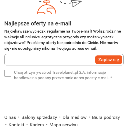
Najlepsze oferty na e-mail
Najciekawsze wycieczki regularnie na Twój e-mail! Wolisz rodzinne
wakacje all inclusive, egzotyczne przygody czy może wycieczki
objazdowe? Prześlemy oferty bezpośrednio do Ciebie. Nie martw
się - nie udostępnimy nikomu Twojego adresu e-mail.
Wprowadź
Zapisz się
swój
e-
Chcę otrzymywać od Travelplanet.pl S.A. informacje
mail
(wymaga
handlowe na podany przeze mnie adres poczty e-mail.
*
*
(wymagane)
O nas
Salony sprzedaży
Dla mediów
Biura podróży
Kontakt
Kariera
Mapa serwisu