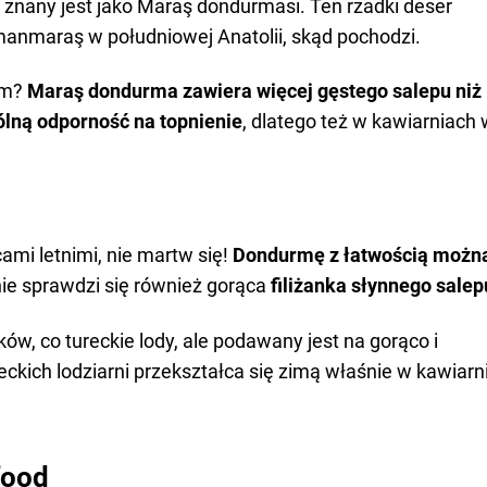
 znany jest jako Maraş dondurması. Ten rzadki deser
anmaraş w południowej Anatolii, skąd pochodzi.
em?
Maraş dondurma zawiera więcej gęstego salepu niż
lną odporność na topnienie
, dlatego też w kawiarniach 
ami letnimi, nie martw się!
Dondurmę z łatwością możn
nie sprawdzi się również gorąca
filiżanka słynnego salep
ów, co tureckie lody, ale podawany jest na gorąco i
kich lodziarni przekształca się zimą właśnie w kawiarn
food