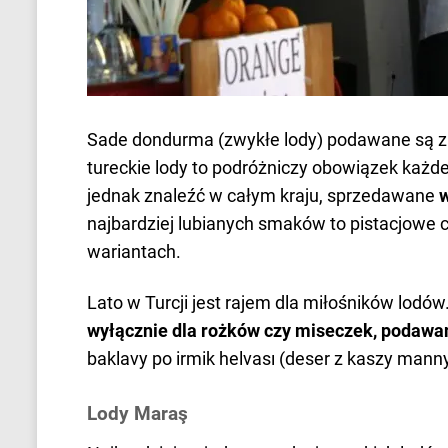
Sade dondurma (zwykłe lody) podawane są za
tureckie lody to podróżniczy obowiązek każ
jednak znaleźć w całym kraju, sprzedawane
w
najbardziej lubianych smaków to pistacjowe 
wariantach.
Lato w Turcji jest rajem dla miłośników lodó
wyłącznie dla rożków czy miseczek, podawa
baklavy po irmik helvası (deser z kaszy manny
Lody Maraş