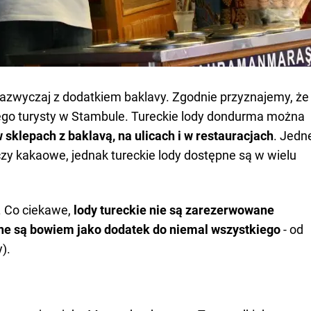
zwyczaj z dodatkiem baklavy. Zgodnie przyznajemy, że
dego turysty w Stambule. Tureckie lody dondurma można
 sklepach z baklavą, na ulicach i w restauracjach
. Jedn
czy kakaowe, jednak tureckie lody dostępne są w wielu
w. Co ciekawe,
lody tureckie nie są zarezerwowane
ne są bowiem jako dodatek do niemal wszystkiego
- od
).