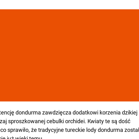
tencję dondurma zawdzięcza dodatkowi korzenia dzikiej
zaj sproszkowanej cebulki orchidei. Kwiaty te są dość
o sprawiło, że tradycyjne tureckie lody dondurma zosta
e już wieki temu.