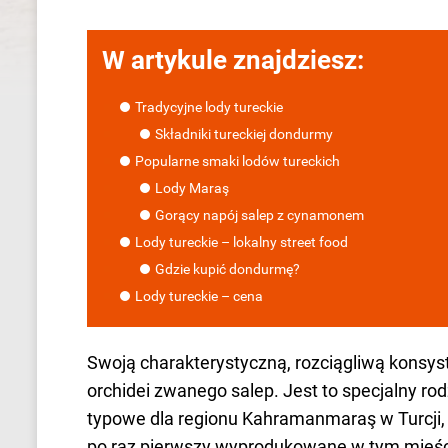
W artykule znajdziesz:
Tradycyjne lody tureckie
Składniki tureckiej dondurmy
Popularne smaki lodów tureckich
Lody Maraş
Gorący napój salep z cynamonem
Lody tureckie – lokalny street food
Gdzie kupić dondurmę?
Lody tureckie – cena
Swoją charakterystyczną, rozciągliwą konsys
orchidei zwanego salep. Jest to specjalny rod
typowe dla regionu Kahramanmaraş w Turcji, c
po raz pierwszy wyprodukowane w tym mieści