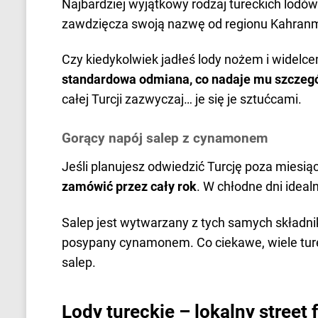
Najbardziej wyjątkowy rodzaj tureckich lodów
zawdzięcza swoją nazwę od regionu Kahranm
Czy kiedykolwiek jadłeś lody nożem i widelc
standardowa odmiana, co nadaje mu szczegó
całej Turcji zazwyczaj… je się je sztućcami.
Gorący napój salep z cynamonem
Jeśli planujesz odwiedzić Turcję poza miesiąc
zamówić przez cały rok
. W chłodne dni ideal
Salep jest wytwarzany z tych samych składnik
posypany cynamonem. Co ciekawe, wiele turec
salep.
Lody tureckie – lokalny street 