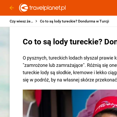
Czy wiesz że…
Co to są lody tureckie? Dondurma w Turcji
Co to są lody tureckie? Do
O pysznych, tureckich lodach słyszał prawi
"zamrożone lub zamrażające". Różnią się one
tureckie lody są słodkie, kremowe i lekko cią
się w podróż, by na własnej skórze przekonać