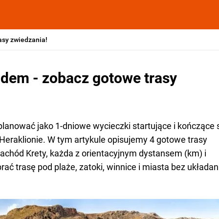
asy zwiedzania!
dem - zobacz gotowe trasy
anować jako 1-dniowe wycieczki startujące i kończące 
 - Heraklionie. W tym artykule opisujemy 4 gotowe trasy
achód Krety, każda z orientacyjnym dystansem (km) i
ć trasę pod plaże, zatoki, winnice i miasta bez układan