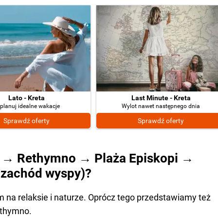
Lato - Kreta
Last Minute - Kreta
planuj idealne wakacje
Wylot nawet następnego dnia
Sprawdź oferty
Sprawdź oferty
on → Rethymno → Plaża Episkopi →
a zachód wyspy)?
 na relaksie i naturze. Oprócz tego przedstawiamy też
ethymno.