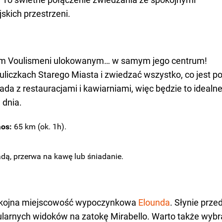
jskich przestrzeni.
orem Voulismeni ulokowanym… w samym jego centrum!
liczkach Starego Miasta i zwiedzać wszystko, co jest p
ada z restauracjami i kawiarniami, więc będzie to idealn
 dnia.
aos:
65 km (ok. 1h).
dą, przerwa na kawę lub śniadanie.
spokojna miejscowość wypoczynkowa
Elounda
. Słynie prze
ularnych widoków na zatokę Mirabello. Warto także wybr