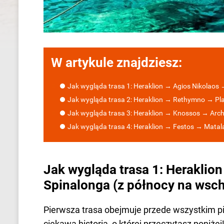
W artykule znajdziesz:
Jak wygląda trasa 1: Heraklion → Agios Nikolaos
Jak wygląda trasa 2: Heraklion → Rethymno → Pla
Jak wygląda trasa 3: Heraklion → Knossos → Arc
Jak wygląda trasa 4: Heraklion → Festos → Matal
Jak wygląda trasa 1: Herakli
Spinalonga (z północy na wsc
Pierwsza trasa obejmuje przede wszystkim pi
ciekawą historią, o której przeczytasz poniż