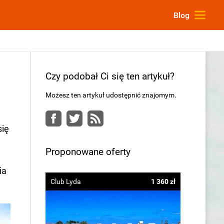
Blog
Czy podobał Ci się ten artykuł?
Możesz ten artykuł udostępnić znajomym.
Facebook
Twitter
RSS
się
Proponowane oferty
ia
Club Lyda
1 360 zł