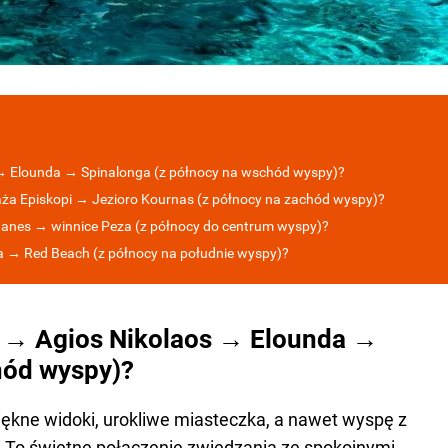
 → Elounda → Spinalonga (z północy na wschód wyspy)?
ża Episkopi → Jezioro Kournas (z północy na zachód wyspy)?
hanes → winnice Peza (z północy do centrum wyspy)?
a → Red Beach (z północy na południe wyspy)?
on → Agios Nikolaos → Elounda →
hód wyspy)?
ękne widoki, urokliwe miasteczka, a nawet wyspę z
ej! To świetne połączenie zwiedzania ze spokojnymi