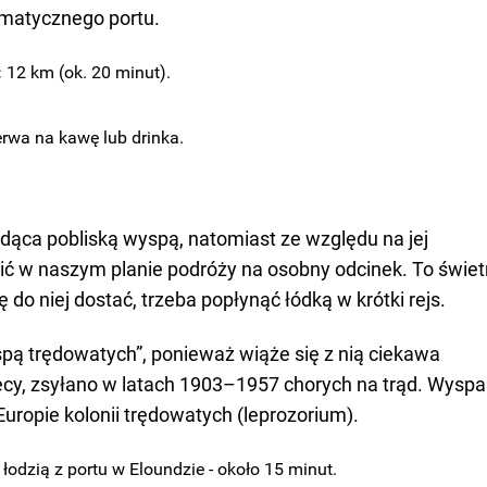
limatycznego portu.
:
12 km (ok. 20 minut).
erwa na kawę lub drinka.
ędąca pobliską wyspą, natomiast ze względu na jej
ić w naszym planie podróży na osobny odcinek. To świe
ę do niej dostać, trzeba popłynąć łódką w krótki rejs.
spą trędowatych”, ponieważ wiąże się z nią ciekawa
rtecy, zsyłano w latach 1903–1957 chorych na trąd. Wyspa
Europie kolonii trędowatych (leprozorium).
 łodzią z portu w Eloundzie - około 15 minut.