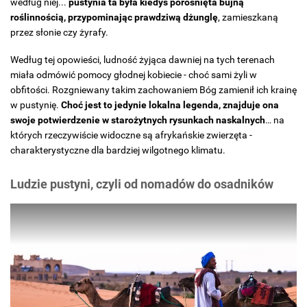
według niej...
pustynia ta była kiedyś porośnięta bujną
roślinnością, przypominając prawdziwą dżunglę
, zamieszkaną
przez słonie czy żyrafy.
Według tej opowieści, ludność żyjąca dawniej na tych terenach
miała odmówić pomocy głodnej kobiecie - choć sami żyli w
obfitości. Rozgniewany takim zachowaniem Bóg zamienił ich krainę
w pustynię.
Choć jest to jedynie lokalna legenda, znajduje ona
swoje potwierdzenie w starożytnych rysunkach naskalnych
… na
których rzeczywiście widoczne są afrykańskie zwierzęta -
charakterystyczne dla bardziej wilgotnego klimatu.
Ludzie pustyni, czyli od nomadów do osadników