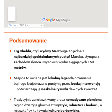
Podsumowanie
Erg Chebbi
, czyli
wydmy Merzouga
, to jedna z
najbardziej spektakularnych pustyń
Maroka, słynąca z
zachodów słońca
i wysokich wydm sięgających
150
metrów
.
Miejsce to owiane jest
lokalną legendą
o zamianie
bujnego krajobrazu w pustynię przez
boską interwencję
– potwierdzają ją
naskalne rysunki
dawnych zwierząt.
Tradycyjnie zamieszkiwany przez
nomadyczne plemiona
,
region dziś żyje głównie z
turystyki, rolnictwa i hodowli
, a
mieszkańcy kultywują
kulturę berberyjską
.