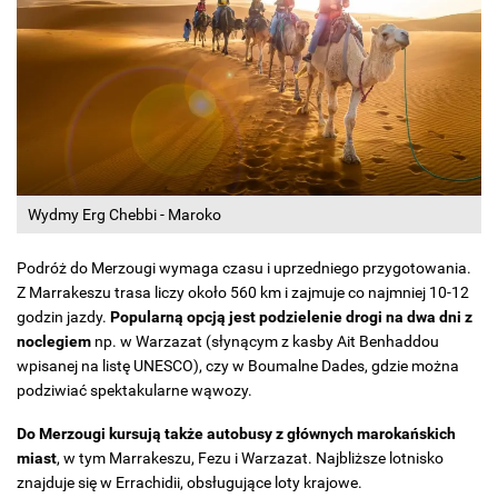
Wydmy Erg Chebbi - Maroko
Podróż do Merzougi wymaga czasu i uprzedniego przygotowania.
Z Marrakeszu trasa liczy około 560 km i zajmuje co najmniej 10-12
godzin jazdy.
Popularną opcją jest podzielenie drogi na dwa dni z
noclegiem
np. w Warzazat (słynącym z kasby Ait Benhaddou
wpisanej na listę UNESCO), czy w Boumalne Dades, gdzie można
podziwiać spektakularne wąwozy.
Do Merzougi kursują także autobusy z głównych marokańskich
miast
, w tym Marrakeszu, Fezu i Warzazat. Najbliższe lotnisko
znajduje się w Errachidii, obsługujące loty krajowe.