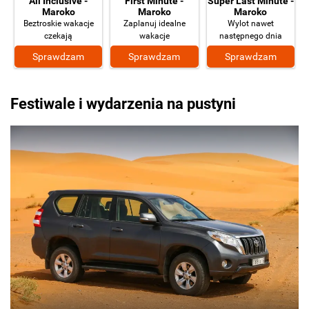
All Inclusive -
First Minute -
Super Last Minute -
Maroko
Maroko
Maroko
Beztroskie wakacje
Zaplanuj idealne
Wylot nawet
czekają
wakacje
następnego dnia
Sprawdzam
Sprawdzam
Sprawdzam
Festiwale i wydarzenia na pustyni