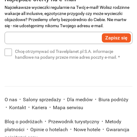
Najciekawsze wycieczki regularnie na Twój e-mail! Wolisz rodzinne
wakacje all inclusive, egzotyczne przygody czy może wycieczki
objazdowe? Prześlemy oferty bezpośrednio do Ciebie. Nie martw
się - nie udostępnimy nikomu Twojego adresu e-mail.
Wprowadź
Zapisz się
swój
e-
Chcę otrzymywać od Travelplanet.pl S.A. informacje
mail
(wymaga
handlowe na podany przeze mnie adres poczty e-mail.
*
*
(wymagane)
O nas
Salony sprzedaży
Dla mediów
Biura podróży
Kontakt
Kariera
Mapa serwisu
Blog o podróżach
Przewodnik turystyczny
Metody
płatności
Opinie o hotelach
Nowe hotele
Gwarancja