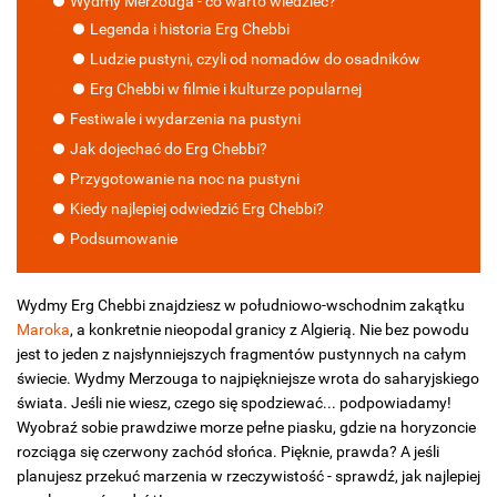
Wydmy Merzouga - co warto wiedzieć?
Legenda i historia Erg Chebbi
Ludzie pustyni, czyli od nomadów do osadników
Erg Chebbi w filmie i kulturze popularnej
Festiwale i wydarzenia na pustyni
Jak dojechać do Erg Chebbi?
Przygotowanie na noc na pustyni
Kiedy najlepiej odwiedzić Erg Chebbi?
Podsumowanie
Wydmy Erg Chebbi znajdziesz w południowo-wschodnim zakątku
Maroka
, a konkretnie nieopodal granicy z Algierią. Nie bez powodu
jest to jeden z najsłynniejszych fragmentów pustynnych na całym
świecie. Wydmy Merzouga to najpiękniejsze wrota do saharyjskiego
świata. Jeśli nie wiesz, czego się spodziewać... podpowiadamy!
Wyobraź sobie prawdziwe morze pełne piasku, gdzie na horyzoncie
rozciąga się czerwony zachód słońca. Pięknie, prawda? A jeśli
planujesz przekuć marzenia w rzeczywistość - sprawdź, jak najlepiej