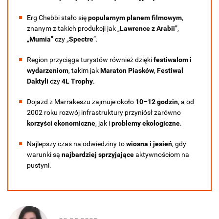
Erg Chebbi stało się
popularnym planem filmowym
,
znanym z takich produkcji jak „
Lawrence z Arabii
”,
„
Mumia
” czy „
Spectre
”.
Region przyciąga turystów również dzięki
festiwalom i
wydarzeniom
, takim jak
Maraton Piasków
,
Festiwal
Daktyli
czy
4L Trophy
.
Dojazd z Marrakeszu zajmuje około
10–12 godzin
, a od
2002 roku rozwój infrastruktury przyniósł zarówno
korzyści ekonomiczne
, jak i
problemy ekologiczne
.
Najlepszy czas na odwiedziny to
wiosna i jesień
, gdy
warunki są
najbardziej sprzyjające
aktywnościom na
pustyni.