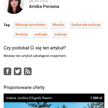
08.05.2025
Arnika Persona
Wakacje samolotem
Maroko
Doskonałe wakacje
Tag:
Atrakcje
wakacje
wakacje
Czy podobał Ci się ten artykuł?
Możesz ten artykuł udostępnić znajomym.
Facebook
Twitter
RSS
Proponowane oferty
Valeria Jardins D'Agadir Resort
1 300 zł