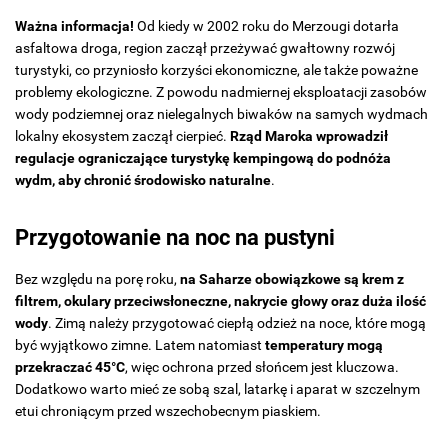
Ważna informacja!
Od kiedy w 2002 roku do Merzougi dotarła
asfaltowa droga, region zaczął przeżywać gwałtowny rozwój
turystyki, co przyniosło korzyści ekonomiczne, ale także poważne
problemy ekologiczne. Z powodu nadmiernej eksploatacji zasobów
wody podziemnej oraz nielegalnych biwaków na samych wydmach
lokalny ekosystem zaczął cierpieć.
Rząd Maroka wprowadził
regulacje ograniczające turystykę kempingową do podnóża
wydm, aby chronić środowisko naturalne
.
Przygotowanie na noc na pustyni
Bez względu na porę roku,
na Saharze obowiązkowe są krem z
filtrem, okulary przeciwsłoneczne, nakrycie głowy oraz duża ilość
wody
. Zimą należy przygotować ciepłą odzież na noce, które mogą
być wyjątkowo zimne. Latem natomiast
temperatury mogą
przekraczać 45°C
, więc ochrona przed słońcem jest kluczowa.
Dodatkowo warto mieć ze sobą szal, latarkę i aparat w szczelnym
etui chroniącym przed wszechobecnym piaskiem.