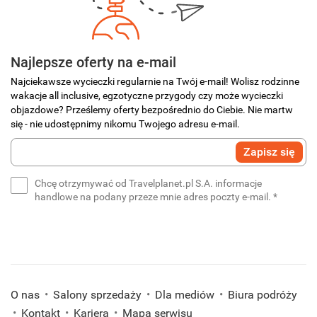
miejscowość
Pattaya
.
Najlepsze oferty na e-mail
Najciekawsze wycieczki regularnie na Twój e-mail! Wolisz rodzinne
wakacje all inclusive, egzotyczne przygody czy może wycieczki
objazdowe? Prześlemy oferty bezpośrednio do Ciebie. Nie martw
się - nie udostępnimy nikomu Twojego adresu e-mail.
Wprowadź
Zapisz się
swój
e-
Chcę otrzymywać od Travelplanet.pl S.A. informacje
mail
(wymaga
handlowe na podany przeze mnie adres poczty e-mail.
*
*
(wymagane)
O nas
Salony sprzedaży
Dla mediów
Biura podróży
Kontakt
Kariera
Mapa serwisu