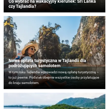
Co wybrać na wakacyjny kierunek: Sri Lanka
czy Tajlandia?
Nowa opłata turystyczna w Tajlandii dla
podróżujących samolotem
W
tym
roku
Tajlandia
wprowadzi
nową
opłatę