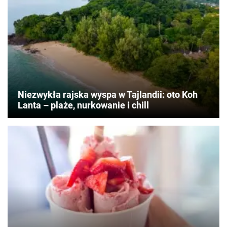
turystyczną
–
to
już
pewne.
Podatek
obejmie
wszystkie
osoby
Niezwykła rajska wyspa w Tajlandii: oto Koh
przylatujące
Lanta – plaże, nurkowanie i chill
do
kraju
samolotem.