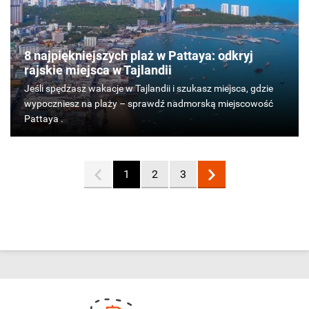
8 najpiękniejszych plaż w Pattaya: odkryj
rajskie miejsca w Tajlandii
Jeśli
spędzasz
wakacje
w
Tajlandii
i
1
2
3
szukasz
miejsca,
gdzie
wypoczniesz
na
plaży
–
sprawdź
nadmorską