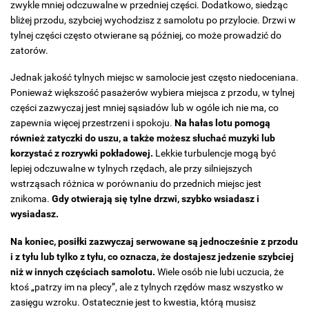
zwykle mniej odczuwalne w przedniej części. Dodatkowo, siedząc
bliżej przodu, szybciej wychodzisz z samolotu po przylocie. Drzwi w
tylnej części często otwierane są później, co może prowadzić do
zatorów.
Jednak jakość tylnych miejsc w samolocie jest często niedoceniana.
Ponieważ większość pasażerów wybiera miejsca z przodu, w tylnej
części zazwyczaj jest mniej sąsiadów lub w ogóle ich nie ma, co
zapewnia więcej przestrzeni i spokoju.
Na hałas lotu pomogą
również zatyczki do uszu, a także możesz słuchać muzyki lub
korzystać z rozrywki pokładowej.
Lekkie turbulencje mogą być
lepiej odczuwalne w tylnych rzędach, ale przy silniejszych
wstrząsach różnica w porównaniu do przednich miejsc jest
znikoma.
Gdy otwierają się tylne drzwi, szybko wsiadasz i
wysiadasz.
Na koniec, posiłki zazwyczaj serwowane są jednocześnie z przodu
i z tyłu lub tylko z tyłu, co oznacza, że dostajesz jedzenie szybciej
niż w innych częściach samolotu.
Wiele osób nie lubi uczucia, że
ktoś „patrzy im na plecy”, ale z tylnych rzędów masz wszystko w
zasięgu wzroku. Ostatecznie jest to kwestia, którą musisz