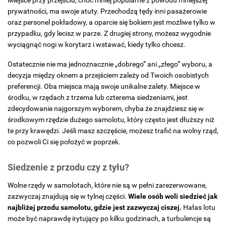
prywatności, ma swoje atuty. Przechodzą tędy inni pasażerowie
oraz personel pokładowy, a oparcie się bokiem jest możliwe tylko w
przypadku, gdy lecisz w parze. Z drugiej strony, możesz wygodnie
wyciągnąć nogi w korytarz i wstawać, kiedy tylko chcesz.
Ostatecznie nie ma jednoznacznie „dobrego” ani „złego” wyboru, a
decyzja między oknem a przejściem zależy od Twoich osobistych
preferencji. Oba miejsca mają swoje unikalne zalety. Miejsce w
środku, w rzędach z trzema lub czterema siedzeniami, jest
zdecydowanie najgorszym wyborem, chyba że znajdziesz się w
środkowym rzędzie dużego samolotu, który często jest dłuższy niż
te przy krawędzi. Jeśli masz szczęście, możesz trafić na wolny rząd,
co pozwoli Ci się położyć w poprzek.
Siedzenie z przodu czy z tyłu?
Wolne rzędy w samolotach, które nie są w pełni zarezerwowane,
zazwyczaj znajdują się w tylnej części.
Wiele osób woli siedzieć jak
najbliżej przodu samolotu, gdzie jest zazwyczaj ciszej.
Hałas lotu
może być naprawdę irytujący po kilku godzinach, a turbulencje są