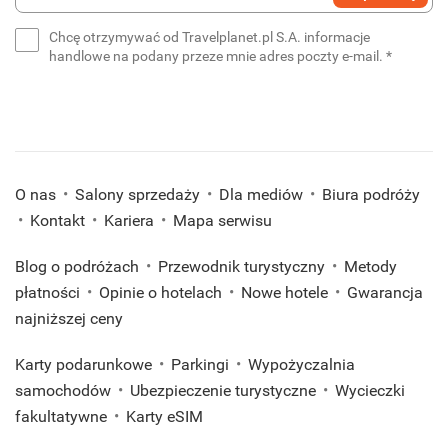
swój
e-
Chcę otrzymywać od Travelplanet.pl S.A. informacje
mail
(wymaga
handlowe na podany przeze mnie adres poczty e-mail.
*
*
(wymagane)
O nas
Salony sprzedaży
Dla mediów
Biura podróży
Kontakt
Kariera
Mapa serwisu
Blog o podróżach
Przewodnik turystyczny
Metody
płatności
Opinie o hotelach
Nowe hotele
Gwarancja
najniższej ceny
Karty podarunkowe
Parkingi
Wypożyczalnia
samochodów
Ubezpieczenie turystyczne
Wycieczki
fakultatywne
Karty eSIM