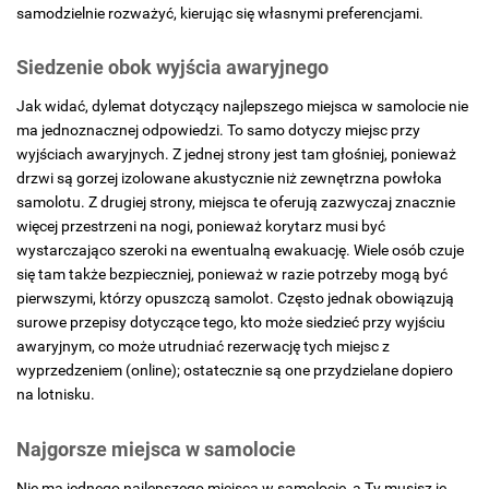
samodzielnie rozważyć, kierując się własnymi preferencjami.
Siedzenie obok wyjścia awaryjnego
Jak widać, dylemat dotyczący najlepszego miejsca w samolocie nie
ma jednoznacznej odpowiedzi. To samo dotyczy miejsc przy
wyjściach awaryjnych. Z jednej strony jest tam głośniej, ponieważ
drzwi są gorzej izolowane akustycznie niż zewnętrzna powłoka
samolotu. Z drugiej strony, miejsca te oferują zazwyczaj znacznie
więcej przestrzeni na nogi, ponieważ korytarz musi być
wystarczająco szeroki na ewentualną ewakuację. Wiele osób czuje
się tam także bezpieczniej, ponieważ w razie potrzeby mogą być
pierwszymi, którzy opuszczą samolot. Często jednak obowiązują
surowe przepisy dotyczące tego, kto może siedzieć przy wyjściu
awaryjnym, co może utrudniać rezerwację tych miejsc z
wyprzedzeniem (online); ostatecznie są one przydzielane dopiero
na lotnisku.
Najgorsze miejsca w samolocie
Nie ma jednego najlepszego miejsca w samolocie, a Ty musisz je