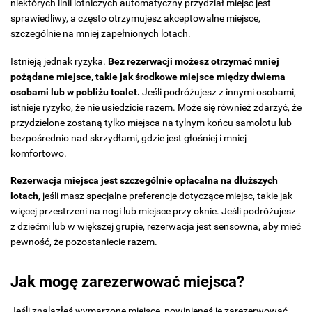
niektórych linii lotniczych automatyczny przydział miejsc jest
sprawiedliwy, a często otrzymujesz akceptowalne miejsce,
szczególnie na mniej zapełnionych lotach.
Istnieją jednak ryzyka.
Bez rezerwacji możesz otrzymać mniej
pożądane miejsce, takie jak środkowe miejsce między dwiema
osobami lub w pobliżu toalet.
Jeśli podróżujesz z innymi osobami,
istnieje ryzyko, że nie usiedzicie razem. Może się również zdarzyć, że
przydzielone zostaną tylko miejsca na tylnym końcu samolotu lub
bezpośrednio nad skrzydłami, gdzie jest głośniej i mniej
komfortowo.
Rezerwacja miejsca jest szczególnie opłacalna na dłuższych
lotach
, jeśli masz specjalne preferencje dotyczące miejsc, takie jak
więcej przestrzeni na nogi lub miejsce przy oknie. Jeśli podróżujesz
z dziećmi lub w większej grupie, rezerwacja jest sensowna, aby mieć
pewność, że pozostaniecie razem.
Jak mogę zarezerwować miejsca?
Jeśli znalazłeś wymarzone miejsce, powinieneś je zarezerwować