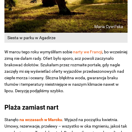
Maria Cywi?ska
Siesta w parku w Agadirze
W marcu tego roku wymyśliłam sobie
narty we Francji
, bo wcześniej
zimą nie dałam rady. Ofert było sporo, acz powoli zaczynało
brakować dolotów. Szukałam przez rozmaite portale, gdy nagle
zaczęły mi się wyświetlać oferty wyjazdów przedsezonowych nad
ciepłe morza i oceany. Śliczna błękitna woda, gwarancja braku
tłumów i temperatury nieistniejące w naszym klimacie nawet w
lipcu. Decyzję podjęliśmy szybko.
Plaża zamiast nart
Stanęło
na wczasach w Maroku
. Wyjazd na początku kwietnia.
Umowy, rezerwacje, przelewy – wszystko w oka mgnieniu, jakoś tak