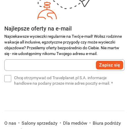
Najlepsze oferty na e-mail
Najciekawsze wycieczki regularnie na Twój e-mail! Wolisz rodzinne
wakacje all inclusive, egzotyczne przygody czy może wycieczki
objazdowe? Prześlemy oferty bezpośrednio do Ciebie. Nie martw
się - nie udostępnimy nikomu Twojego adresu e-mail.
Wprowadź
Zapisz się
swój
e-
Chcę otrzymywać od Travelplanet.pl S.A. informacje
mail
(wymaga
handlowe na podany przeze mnie adres poczty e-mail.
*
*
(wymagane)
O nas
Salony sprzedaży
Dla mediów
Biura podróży