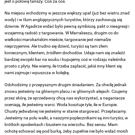
jest o połowę tańszy. Coś za coś.
Na miejscu wchodzimy w jeszcze większy upał (już bez wiatru znad
wody) i w tlum anglojęzycznych turystów, którzy zachowują się
dziwnie. W Agadirze widać było pewną symbiozę, pakt o nieagresji i
wzajemną radość z targowania. W Marrakeszu, drugim co do
wielkości marokańskim mieście, targowanie jest niemalże
nieprzyjemne. Ale trudno się dziwić, turyści są tam złem
koniecznym, klientem, źródłem dochodów. Udaje nam się znaleźć
bardziej swojski bar na souku i kupujemy coś w rodzaju naleśnika
prosto z płyty. Nie wiemy, ile trzeba zapłacić, jakiś inny klient się
nami zajmuje i wpuszcza w kolejkę.
Odchodzimy z przepysznym drugim śniadaniem. Za chwilę jednak
znowu jesteśmy na głównym placu i w głównych alejach. Czujemy
przez skórę, że sprzedawcy chcą nas wykorzystać, a naganiacze
oceniają, ile jesteśmy warci. Woda kosztuje tyle, ile w Europie.
Chusty jedwabnej nie jesteśmy w stanie stargować. Przepłacamy.
Jesteśmy na polu walki, a naszymi poplecznikami są inni turyści, w
krótkich spodenkach i biustem na wierzchu. Bez sensu. Mam
ochotę schować się pod burką, żeby zupełnie nie było widać moich