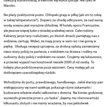
należytą starannością, a klientów się wykorzystuje. Nie tylko w
Maroko.
Na plaży praktycznie pusto. Chłopaki grają w piłkę (jak oni to robią
w takiej temperaturze?). Dopiero za chwilę odkrywam, że nad samą
wodą oceanu jest wyraźnie chłodniej. W hotelu sporo Francuzów,
ale jeszcze więcej ludzi o śniadej arabskiej cerze. Całe rodziny.
Kelnerzy jacyś tacy rozluźnieni, po dwóch dniach pamiętają nas z
widzenia, żartują. Widać, że mają pracy w sam raz i nie gonią w
piętkę. Obsługa recepcji uprzejma, za drobną opłatą zamieniamy
nieco stary pokój na parterze, z widokiem na drzewa i rośliny na
cudowny duży pokój z widokiem na ocean. Czujemy się luksusowo,
a przecież wyjazd nas kosztował niecałe 2000 zł od osoby. To
kolejny plus podróżowania poza sezonem. Ceny maleją jak za
dotknięciem czarodziejskiej różdżki.
Wchodzimy do portu, prawdziwego, handlowego. Jakiś starszy pan
wielojęzyczny się nami opiekuje, pokazuje rózne zakamarki i
budowane właśnie statki całkowicie z drewna. Na koniec godzinnej
wycieczki grzecznie prosi o „co łaska“, dajemy mu równowartość
kilkunastu złotych i nie mamy wrażenia, by nas jakkolwiek