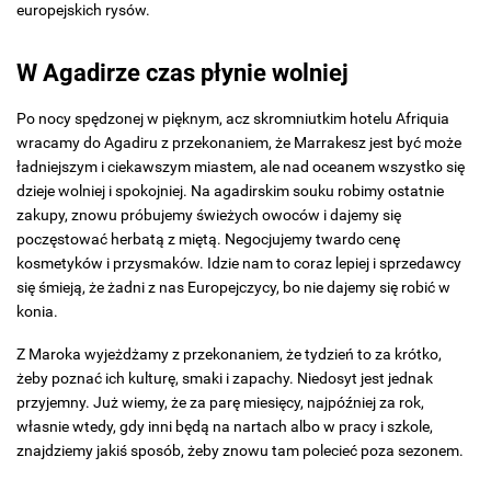
europejskich rysów.
W Agadirze czas płynie wolniej
Po nocy spędzonej w pięknym, acz skromniutkim hotelu Afriquia
wracamy do Agadiru z przekonaniem, że Marrakesz jest być może
ładniejszym i ciekawszym miastem, ale nad oceanem wszystko się
dzieje wolniej i spokojniej. Na agadirskim souku robimy ostatnie
zakupy, znowu próbujemy świeżych owoców i dajemy się
poczęstować herbatą z miętą. Negocjujemy twardo cenę
kosmetyków i przysmaków. Idzie nam to coraz lepiej i sprzedawcy
się śmieją, że żadni z nas Europejczycy, bo nie dajemy się robić w
konia.
Z Maroka wyjeżdżamy z przekonaniem, że tydzień to za krótko,
żeby poznać ich kulturę, smaki i zapachy. Niedosyt jest jednak
przyjemny. Już wiemy, że za parę miesięcy, najpóźniej za rok,
własnie wtedy, gdy inni będą na nartach albo w pracy i szkole,
znajdziemy jakiś sposób, żeby znowu tam polecieć poza sezonem.