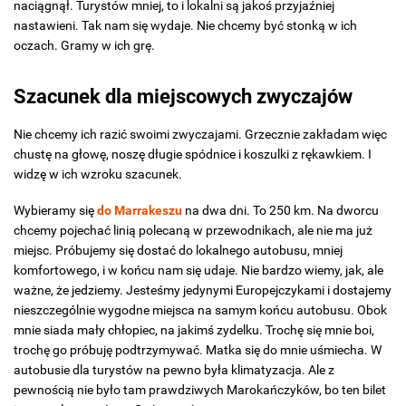
naciągnął. Turystów mniej, to i lokalni są jakoś przyjaźniej
nastawieni. Tak nam się wydaje. Nie chcemy być stonką w ich
oczach. Gramy w ich grę.
Szacunek dla miejscowych zwyczajów
Nie chcemy ich razić swoimi zwyczajami. Grzecznie zakładam więc
chustę na głowę, noszę długie spódnice i koszulki z rękawkiem. I
widzę w ich wzroku szacunek.
Wybieramy się
do Marrakeszu
na dwa dni. To 250 km. Na dworcu
chcemy pojechać linią polecaną w przewodnikach, ale nie ma już
miejsc. Próbujemy się dostać do lokalnego autobusu, mniej
komfortowego, i w końcu nam się udaje. Nie bardzo wiemy, jak, ale
ważne, że jedziemy. Jesteśmy jedynymi Europejczykami i dostajemy
nieszczególnie wygodne miejsca na samym końcu autobusu. Obok
mnie siada mały chłopiec, na jakimś zydelku. Trochę się mnie boi,
trochę go próbuję podtrzymywać. Matka się do mnie uśmiecha. W
autobusie dla turystów na pewno była klimatyzacja. Ale z
pewnością nie było tam prawdziwych Marokańczyków, bo ten bilet