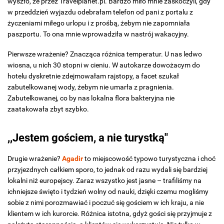
wyszło, że przez Travelplanet.pl. Bardzo miło mnie zaskoczyli, gdy
w przeddzień wyjazdu odebrałam telefon od pani z portalu z
życzeniami miłego urlopu i z prośbą, żebym nie zapomniała
paszportu. To ona mnie wprowadziła w nastrój wakacyjny.
Pierwsze wrażenie? Znacząca różnica temperatur. U nas ledwo
wiosna, u nich 30 stopni w cieniu. W autokarze dowożacym do
hotelu dyskretnie zdejmowałam rajstopy, a facet szukał
zabutelkowanej wody, żebym nie umarła z pragnienia.
Zabutelkowanej, co by nas lokalna flora bakteryjna nie
zaatakowała zbyt szybko.
,,Jestem gościem, a nie turystką"
Drugie wrażenie?
Agadir
to miejscowość typowo turystyczna i choć
przyjezdnych całkiem sporo, to jednak od razu wydali się bardziej
lokalni niż europejscy. Zaraz wszystko jest jasne – trafiliśmy na
ichniejsze święto i tydzień wolny od nauki, dzięki czemu mogliśmy
sobie z nimi porozmawiać i poczuć się gościem w ich kraju, a nie
klientem w ich kurorcie. Różnica istotna, gdyż gości się przyjmuje z