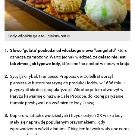
Lody włoskie gelato - ciekawostki
Słowo "gelato" pochodzi od włoskiego słowa "congelato"
, które
oznacza zamrożony. Warto jednak wiedzieć, że
gelato nie jest
tak zimne, jak typowe lody
, które można dostać w naszym kraju.
Sycylijski rybak Francesco Propocio dei Coltelli stworzył
pierwszą w historii maszynę do produkcji lodów w 1686 roku i
przyczynił się do jej popularyzacji. Wkrótce potem otworzył w
Paryżu kawiarnię o nazwie Café Procope, do której paryżanie
tłumnie przybywali na wyśmienite lody i kawę.
Dopiero w latach dwudziestych i trzydziestych XX wieku lody
stały się naprawdę popularnym przysmakiem… gdy
wprowadzono wózki z lodami! Z biegiem lat zyskiwały one coraz