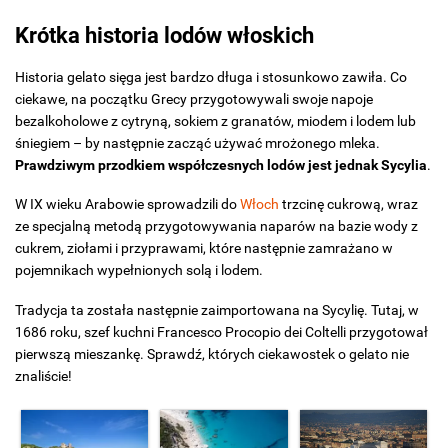
Krótka historia lodów włoskich
Historia gelato sięga jest bardzo długa i stosunkowo zawiła. Co
ciekawe, na początku Grecy przygotowywali swoje napoje
bezalkoholowe z cytryną, sokiem z granatów, miodem i lodem lub
śniegiem – by następnie zacząć używać mrożonego mleka.
Prawdziwym przodkiem współczesnych lodów jest jednak Sycylia
.
W IX wieku Arabowie sprowadzili do
Włoch
trzcinę cukrową, wraz
ze specjalną metodą przygotowywania naparów na bazie wody z
cukrem, ziołami i przyprawami, które następnie zamrażano w
pojemnikach wypełnionych solą i lodem.
Tradycja ta została następnie zaimportowana na Sycylię. Tutaj, w
1686 roku, szef kuchni Francesco Procopio dei Coltelli przygotował
pierwszą mieszankę. Sprawdź, których ciekawostek o gelato nie
znaliście!