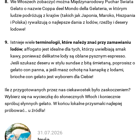
We Włoszech zobaczyć można Międzynarodowy Puchar Świata
Gelato o nazwie Coppa deel Mondo della Gelateria, w którym
ludzie podróżują z krajów (takich jak Japonia, Maroko, Hiszpania
i Polska) rywalizują o najlepsze dania z lodów, rzeźby i desery
lodowe!
Istnieje wiele
terminologii, które należy znać przy zamawianiu
lodów
; affogato jest idealne dla tych, którzy uwielbiają smak
kawy, ponieważ delikatne lody są oblane pysznym espresso.
Jeśli szukasz deseru w stylu sundae z bitą śmietaną, poprosisz o
gelato con panna, a jeśli masz ochotę na kanapkę z lodami,
brioche con gelato jest wyborem dla Ciebie!
Ile z przygotowanych przez nas ciekawostek było zaskoczeniem?
Wybierz się na wycieczkę do słonecznych Włoch i koniecznie
spróbuj słynnych gelato. W końcu lokalne przysmaki najlepiej
próbować… u źródła!
31.07.2026
Invia