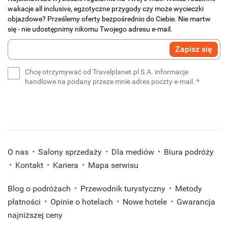
wakacje all inclusive, egzotyczne przygody czy może wycieczki
objazdowe? Prześlemy oferty bezpośrednio do Ciebie. Nie martw
się - nie udostępnimy nikomu Twojego adresu e-mail.
Wprowadź
Zapisz się
swój
e-
Chcę otrzymywać od Travelplanet.pl S.A. informacje
mail
(wymaga
handlowe na podany przeze mnie adres poczty e-mail.
*
*
(wymagane)
O nas
Salony sprzedaży
Dla mediów
Biura podróży
Kontakt
Kariera
Mapa serwisu
Blog o podróżach
Przewodnik turystyczny
Metody
płatności
Opinie o hotelach
Nowe hotele
Gwarancja
najniższej ceny