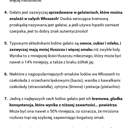
więcej miłośników.
Gelato jest zazwyczaj
sprzedawane w gelateriach, które można
znaleźć w całych Włoszech
! Osoba serwująca kremową
przekąskę nazywana jest gelatai, a jeśli używa łopatki zamiast
czerpaka, jest to dobry znak autentyczności!
Typowymi składnikami lodów gelato są
owoce, cukier i mleko, i
zazwyczaj mają mniej tłuszczu i więcej smaku
niż zwykłe lody.
Wynika to z mniejszej ilości tłuszczu mlecznego, który może być
nawet o 14% mniejszy, a także z braku żółtek jaj.
Niektóre z najpopularniejszych smaków lodów we Włoszech to
czekolada z orzechami laskowymi (bacio), wanilia z kawałkami
czekolady (stracciatella), cytryna (limone) i pistacja (pistachio).
Jedną z najlepszych cech lodów gelato jest ich
kremowa, gładka
konsystencja, która wynika z niższej zawartości… powietrza
.
Może być ona nawet o 50% mniejsza, co oznacza, że mrożona
rozkosz topi się szybciej, zapewniając bogatszy smak.