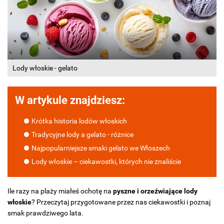
Lody włoskie - gelato
W artykule znajdziesz:
Krótka historia lodów włoskich
Tradycyjne lody a gelato - różnice
Najpopularniejsze smaki gelato we Włoszech
Lody włoskie – ciekawostki, których nie znaliście
Ile razy na plaży miałeś ochotę na
pyszne i orzeźwiające lody
włoskie
? Przeczytaj przygotowane przez nas ciekawostki i poznaj
smak prawdziwego lata.