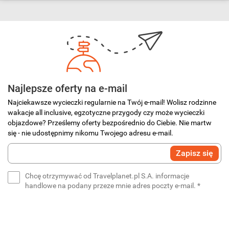
Najlepsze oferty na e-mail
Najciekawsze wycieczki regularnie na Twój e-mail! Wolisz rodzinne
wakacje all inclusive, egzotyczne przygody czy może wycieczki
objazdowe? Prześlemy oferty bezpośrednio do Ciebie. Nie martw
się - nie udostępnimy nikomu Twojego adresu e-mail.
Wprowadź
Zapisz się
swój
e-
Chcę otrzymywać od Travelplanet.pl S.A. informacje
mail
(wymaga
handlowe na podany przeze mnie adres poczty e-mail.
*
*
(wymagane)