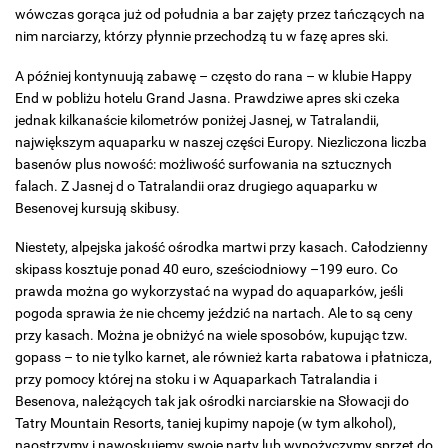
wówczas gorąca już od południa a bar zajęty przez tańczących na
nim narciarzy, którzy płynnie przechodzą tu w fazę apres ski.
A później kontynuują zabawę – często do rana – w klubie Happy
End w pobliżu hotelu Grand Jasna. Prawdziwe apres ski czeka
jednak kilkanaście kilometrów poniżej Jasnej, w Tatralandii,
największym aquaparku w naszej części Europy. Niezliczona liczba
basenów plus nowość: możliwość surfowania na sztucznych
falach. Z Jasnej d o Tatralandii oraz drugiego aquaparku w
Besenovej kursują skibusy.
Niestety, alpejska jakość ośrodka martwi przy kasach. Całodzienny
skipass kosztuje ponad 40 euro, sześciodniowy –199 euro. Co
prawda można go wykorzystać na wypad do aquaparków, jeśli
pogoda sprawia że nie chcemy jeździć na nartach. Ale to są ceny
przy kasach. Można je obniżyć na wiele sposobów, kupując tzw.
gopass – to nie tylko karnet, ale również karta rabatowa i płatnicza,
przy pomocy której na stoku i w Aquaparkach Tatralandia i
Besenova, należących tak jak ośrodki narciarskie na Słowacji do
Tatry Mountain Resorts, taniej kupimy napoje (w tym alkohol),
naostrzymy i nawoskujemy swoje narty lub wypożyczymy sprzęt do