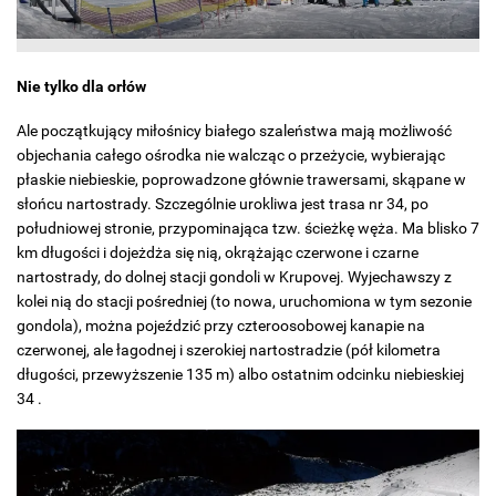
Nie tylko dla orłów
Ale początkujący miłośnicy białego szaleństwa mają możliwość
objechania całego ośrodka nie walcząc o przeżycie, wybierając
płaskie niebieskie, poprowadzone głównie trawersami, skąpane w
słońcu nartostrady. Szczególnie urokliwa jest trasa nr 34, po
południowej stronie, przypominająca tzw. ścieżkę węża. Ma blisko 7
km długości i dojeżdża się nią, okrążając czerwone i czarne
nartostrady, do dolnej stacji gondoli w Krupovej. Wyjechawszy z
kolei nią do stacji pośredniej (to nowa, uruchomiona w tym sezonie
gondola), można pojeździć przy czteroosobowej kanapie na
czerwonej, ale łagodnej i szerokiej nartostradzie (pół kilometra
długości, przewyższenie 135 m) albo ostatnim odcinku niebieskiej
34 .