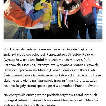
Pod koniec stycznia w Jasnej na trasie narciarskiego giganta
zmierzyli się polscy celebryci. Reprezentacja Artystów Polskich
(wystąpiła w składzie Rafał Mroczek, Marcin Mroczek, Rafał
Brzozowski, Piotr Zelt, Przemysław Cypryański, Marcin Piętowski,
Grzegorz Jędrzejewski, Marcin „Gleba” Florek oraz piłkarz Piotr
Świerczewski) rywalizowała ze swoimi słowackimi kolegami. Trasę
slalomu ustawiono na fragmencie trasy nr 1, na której w zeszłym
sezonie ścigały się najlepsze alpejki w zawodach Pucharu Świata.
Najlepszym slalomistą wśród polskich artystów został Piotr Zelt
(przegrał jednak z dwoma Słowakami), który wyprzedził Marcina
Piętowskiego i Rafała Brzozowskiego.