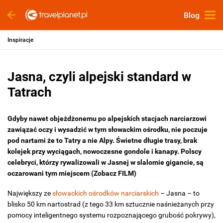
Blog
Inspiracje
Jasna, czyli alpejski standard w
Tatrach
Gdyby nawet objeżdżonemu po alpejskich stacjach narciarzowi
zawiązać oczy i wysadzić w tym słowackim ośrodku, nie poczuje
pod nartami że to Tatry a nie Alpy. Świetne długie trasy, brak
kolejek przy wyciągach, nowoczesne gondole i kanapy. Polscy
celebryci, którzy rywalizowali w Jasnej w slalomie gigancie, są
oczarowani tym miejscem (Zobacz FILM)
Największy ze
słowackich ośrodków narciarskich
– Jasna – to
blisko 50 km nartostrad (z tego 33 km sztucznie naśnieżanych przy
pomocy inteligentnego systemu rozpoznającego grubość pokrywy),