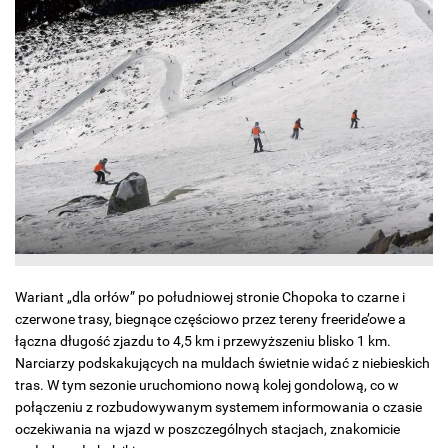
Wariant „dla orłów” po południowej stronie Chopoka to czarne i
czerwone trasy, biegnące częściowo przez tereny freeride’owe a
łączna długość zjazdu to 4,5 km i przewyższeniu blisko 1 km.
Narciarzy podskakujących na muldach świetnie widać z niebieskich
tras. W tym sezonie uruchomiono nową kolej gondolową, co w
połączeniu z rozbudowywanym systemem informowania o czasie
oczekiwania na wjazd w poszczególnych stacjach, znakomicie