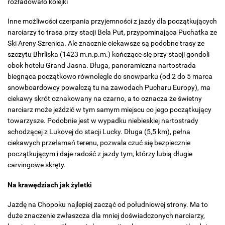
rozładowało kolejki
Inne możliwości czerpania przyjemności z jazdy dla początkujących
narciarzy to trasa przy stacji Bela Put, przypominająca Puchatka ze
Ski Areny Szrenica. Ale znacznie ciekawsze są podobne trasy ze
szczytu Bhrliska (1423 m.n.p.m.) kończące się przy stacji gondoli
obok hotelu Grand Jasna. Długa, panoramiczna nartostrada
biegnąca początkowo równolegle do snowparku (od 2 do 5 marca
snowboardowcy powalczą tu na zawodach Pucharu Europy), ma
ciekawy skrót oznakowany na czarno, a to oznacza że świetny
narciarz może jeździć w tym samym miejscu co jego początkujący
towarzysze. Podobnie jest w wypadku niebieskiej nartostrady
schodzącej z Lukovej do stacji Lucky. Długa (5,5 km), pełna
ciekawych przełamań terenu, pozwala czuć się bezpiecznie
początkującym i daje radość z jazdy tym, którzy lubią długie
carvingowe skręty.
Na krawędziach jak żyletki
Jazdę na Chopoku najlepiej zacząć od południowej strony. Ma to
duże znaczenie zwłaszcza dla mniej doświadczonych narciarzy,