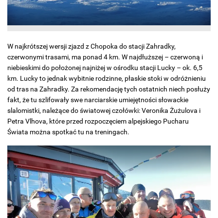
W najkrótszej wersji zjazd z Chopoka do stacji Zahradky,
czerwonymi trasami, ma ponad 4 km. W najdłuższej – czerwoną i
niebieskimi do położonej najniżej w ośrodku stacji Lucky – ok. 6,5
km. Lucky to jednak wybitnie rodzinne, płaskie stoki w odróżnieniu
od tras na Zahradky. Za rekomendację tych ostatnich niech posłuży
fakt, że tu szlifowały swe narciarskie umiejętności słowackie
slalomistki, należące do światowej czołówki: Veronika Żużulova i
Petra Vlhova, które przed rozpoczęciem alpejskiego Pucharu
Świata można spotkać tu na treningach.