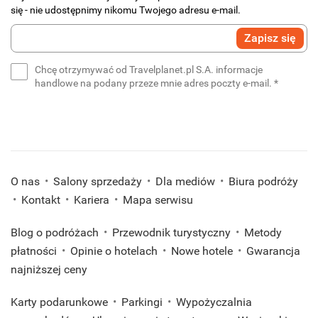
się - nie udostępnimy nikomu Twojego adresu e-mail.
Wprowadź
Zapisz się
swój
e-
Chcę otrzymywać od Travelplanet.pl S.A. informacje
mail
(wymaga
handlowe na podany przeze mnie adres poczty e-mail.
*
*
(wymagane)
O nas
Salony sprzedaży
Dla mediów
Biura podróży
Kontakt
Kariera
Mapa serwisu
Blog o podróżach
Przewodnik turystyczny
Metody
płatności
Opinie o hotelach
Nowe hotele
Gwarancja
najniższej ceny
Karty podarunkowe
Parkingi
Wypożyczalnia