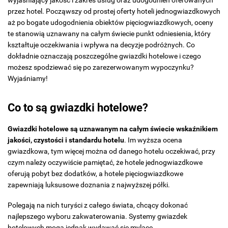
wyjaśniający jakość i zakres usług oraz udogodnień oferowanych
przez hotel. Począwszy od prostej oferty hoteli jednogwiazdkowych
aż po bogate udogodnienia obiektów pięciogwiazdkowych, oceny
te stanowią uznawany na całym świecie punkt odniesienia, który
kształtuje oczekiwania i wpływa na decyzje podróżnych. Co
dokładnie oznaczają poszczególne gwiazdki hotelowe i czego
możesz spodziewać się po zarezerwowanym wypoczynku?
Wyjaśniamy!
Co to są gwiazdki hotelowe?
Gwiazdki hotelowe są uznawanym na całym świecie wskaźnikiem
jakości, czystości i standardu hotelu
. Im wyższa ocena
gwiazdkowa, tym więcej można od danego hotelu oczekiwać, przy
czym należy oczywiście pamiętać, że hotele jednogwiazdkowe
oferują pobyt bez dodatków, a hotele pięciogwiazdkowe
zapewniają luksusowe doznania z najwyższej półki.
Polegają na nich turyści z całego świata, chcący dokonać
najlepszego wyboru zakwaterowania. Systemy gwiazdek
hotelowych mogą jednak wydawać się mylące.