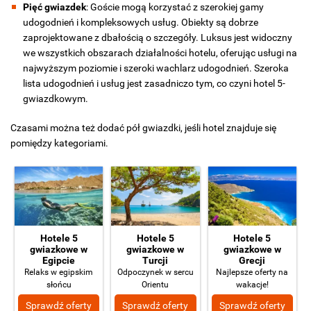
Pięć gwiazdek
: Goście mogą korzystać z szerokiej gamy
udogodnień i kompleksowych usług. Obiekty są dobrze
zaprojektowane z dbałością o szczegóły. Luksus jest widoczny
we wszystkich obszarach działalności hotelu, oferując usługi na
najwyższym poziomie i szeroki wachlarz udogodnień. Szeroka
lista udogodnień i usług jest zasadniczo tym, co czyni hotel 5-
gwiazdkowym.
Czasami można też dodać pół gwiazdki, jeśli hotel znajduje się
pomiędzy kategoriami.
Hotele 5
Hotele 5
Hotele 5
gwiazkowe w
gwiazkowe w
gwiazkowe w
Egipcie
Turcji
Grecji
Relaks w egipskim
Odpoczynek w sercu
Najlepsze oferty na
słońcu
Orientu
wakacje!
Sprawdź oferty
Sprawdź oferty
Sprawdź oferty