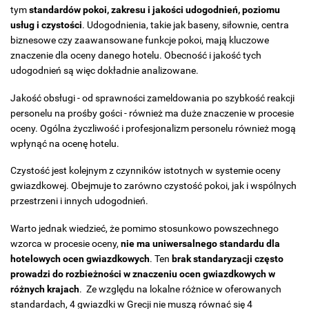
tym
standardów pokoi, zakresu i jakości udogodnień, poziomu
usług i czystości
. Udogodnienia, takie jak baseny, siłownie, centra
biznesowe czy zaawansowane funkcje pokoi, mają kluczowe
znaczenie dla oceny danego hotelu. Obecność i jakość tych
udogodnień są więc dokładnie analizowane.
Jakość obsługi - od sprawności zameldowania po szybkość reakcji
personelu na prośby gości - również ma duże znaczenie w procesie
oceny. Ogólna życzliwość i profesjonalizm personelu również mogą
wpłynąć na ocenę hotelu.
Czystość jest kolejnym z czynników istotnych w systemie oceny
gwiazdkowej. Obejmuje to zarówno czystość pokoi, jak i wspólnych
przestrzeni i innych udogodnień.
Warto jednak wiedzieć, że pomimo stosunkowo powszechnego
wzorca w procesie oceny,
nie ma uniwersalnego standardu dla
hotelowych ocen gwiazdkowych
. Ten
brak standaryzacji często
prowadzi do rozbieżności w znaczeniu ocen gwiazdkowych w
różnych krajach
. Ze względu na lokalne różnice w oferowanych
standardach, 4 gwiazdki w Grecji nie muszą równać się 4