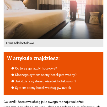
Gwiazdki hotelowe
W artykule znajdziesz:
Co to są gwiazdki hotelowe?
Dlaczego system oceny hoteli jest ważny?
Jak działa system gwiazdek hotelowych?
System oceny hoteli według gwiazdek
Gwiazdki hotelowe służą jako swego rodzaju wskaźnik