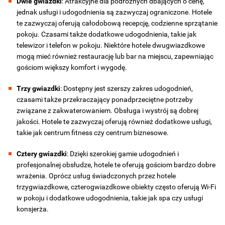
Dwie gwiazdki
: Atrakcyjne dla podróżnych dbających o cenę,
jednak usługi i udogodnienia są zazwyczaj ograniczone. Hotele
te zazwyczaj oferują całodobową recepcję, codzienne sprzątanie
pokoju. Czasami także dodatkowe udogodnienia, takie jak
telewizor i telefon w pokoju. Niektóre hotele dwugwiazdkowe
mogą mieć również restaurację lub bar na miejscu, zapewniając
gościom większy komfort i wygodę.
Trzy gwiazdki
: Dostępny jest szerszy zakres udogodnień,
czasami także przekraczający ponadprzeciętne potrzeby
związane z zakwaterowaniem. Obsługa i wystrój są dobrej
jakości. Hotele te zazwyczaj oferują również dodatkowe usługi,
takie jak centrum fitness czy centrum biznesowe.
Cztery gwiazdki
: Dzięki szerokiej gamie udogodnień i
profesjonalnej obsłudze, hotele te oferują gościom bardzo dobre
wrażenia. Oprócz usług świadczonych przez hotele
trzygwiazdkowe, czterogwiazdkowe obiekty często oferują Wi-Fi
w pokoju i dodatkowe udogodnienia, takie jak spa czy usługi
konsjerża.