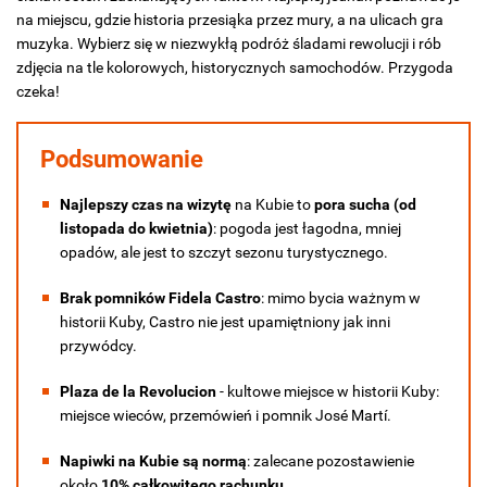
na miejscu, gdzie historia przesiąka przez mury, a na ulicach gra
muzyka. Wybierz się w niezwykłą podróż śladami rewolucji i rób
zdjęcia na tle kolorowych, historycznych samochodów. Przygoda
czeka!
Podsumowanie
Najlepszy czas na wizytę
na Kubie to
pora sucha (od
listopada do kwietnia)
: pogoda jest łagodna, mniej
opadów, ale jest to szczyt sezonu turystycznego.
Brak pomników Fidela Castro
: mimo bycia ważnym w
historii Kuby, Castro nie jest upamiętniony jak inni
przywódcy.
Plaza de la Revolucion
- kultowe miejsce w historii Kuby:
miejsce wieców, przemówień i pomnik José Martí.
Napiwki na Kubie są normą
: zalecane pozostawienie
około
10% całkowitego rachunku
.