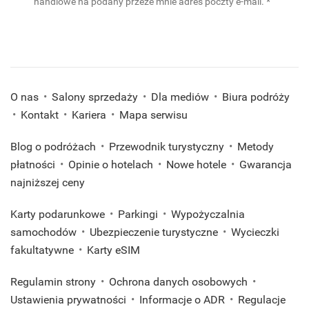
(wymaga
handlowe na podany przeze mnie adres poczty e-mail.
*
*
(wymagane)
O nas
Salony sprzedaży
Dla mediów
Biura podróży
Kontakt
Kariera
Mapa serwisu
Blog o podróżach
Przewodnik turystyczny
Metody
płatności
Opinie o hotelach
Nowe hotele
Gwarancja
najniższej ceny
Karty podarunkowe
Parkingi
Wypożyczalnia
samochodów
Ubezpieczenie turystyczne
Wycieczki
fakultatywne
Karty eSIM
Regulamin strony
Ochrona danych osobowych
Ustawienia prywatności
Informacje o ADR
Regulacje