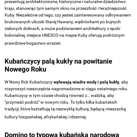
prezentują architektoniczne, historyczne i naturalne dziedzictwo
kraju, stanowiąc tym samym okno na przeszłość i teraźniejszość
Kuby. Niezależnie od tego, czy jesteś zainteresowany odkrywaniem
brukowanych uliczek Starej Hawany, wędrówkami po bujnych
zielonych dolinach, a może podziwianiem architektury z epoki
kolonialnej, miejsca UNESCO na mapie Kuby oferują podróżnym
prawdziwe bogactwo wrażeń.
Kubańczycy palą kukły na powitanie
Nowego Roku
W Nowy Rok Kubańczycy
wylewają wiadra wody i palą kukły
, aby
rozproszyć nieszczęścia nagromadzone w ciągu ostatniego roku.
Kubańczycy w tym czasie chodzą również z… walizką, aby
"przynieść podróż" w nowym roku. To tylko kilka kubańskich
tradycji, które kształtują tę niezwykłą kulturę, będącą mieszanką
kultury hiszpańskiej, afrykańskiej i rdzennej.
Domino to typowa kubańska narodowa