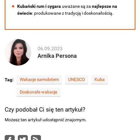
Kubański rum i cygara
uważane są za
najlepsze na
świecie
: produkowane z tradycją i doskonałością.
06.09.2023
Arnika Persona
Wakacje samolotem
UNESCO
Kuba
Tag:
Doskonałe wakacje
Czy podobał Ci się ten artykuł?
Możesz ten artykuł udostępnić znajomym.
Facebook
Twitter
RSS