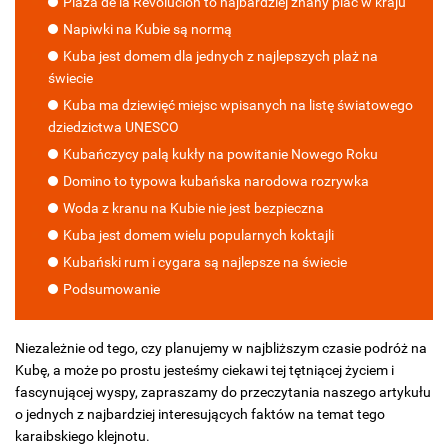
Plaza de la Revolucion to najbardziej znany plac w kraju
Napiwki na Kubie są normą
Kuba jest domem dla jednych z najlepszych plaż na
świecie
Kuba ma dziewięć miejsc wpisanych na listę światowego
dziedzictwa UNESCO
Kubańczycy palą kukły na powitanie Nowego Roku
Domino to typowa kubańska narodowa rozrywka
Woda z kranu na Kubie nie jest bezpieczna
Kuba jest domem wielu popularnych koktajli
Kubański rum i cygara są najlepsze na świecie
Podsumowanie
Niezależnie od tego, czy planujemy w najbliższym czasie podróż na
Kubę, a może po prostu jesteśmy ciekawi tej tętniącej życiem i
fascynującej wyspy, zapraszamy do przeczytania naszego artykułu
o jednych z najbardziej interesujących faktów na temat tego
karaibskiego klejnotu.