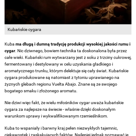
Kubańskie cygara
Kuba
ma długą i dumną tradycję produkcji wysokiej jakości rumu i
cygar
. Nic dziwnego, bowiem technika ta doskonalona była przez
całe wieki. Kubański rum wytwarzany jest z soku z trzciny cukrowej,
fermentowany i destylowany w celu uzyskania gładkiego i
aromatycznego trunku, którym delektuje się cały świat. Kubańskie
cygara produkowane są natomiast z tytoniu uprawianego na
żyznych glebach regionu Vuelta Abajo. Znane są ze swojego
bogatego smaku i złożonego aromatu.
Nie dziwi więc fakt, że wielu miłośników cygar uważa kubańskie
cygara za najlepsze na świecie - właśnie dzięki doskonałym
warunkom uprawy i wykwalifikowanym rzemieślnikom.
Kuba to wspaniały i barwny kraj pełen niezwykłych tajemnic,
ciekawostek i zaskakujących faktów. Najlepiej jednak poznawać je