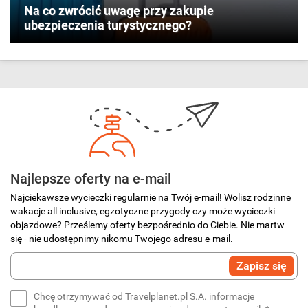
Na co zwrócić uwagę przy zakupie
ubezpieczenia turystycznego?
Najlepsze oferty na e-mail
Najciekawsze wycieczki regularnie na Twój e-mail! Wolisz rodzinne
wakacje all inclusive, egzotyczne przygody czy może wycieczki
objazdowe? Prześlemy oferty bezpośrednio do Ciebie. Nie martw
się - nie udostępnimy nikomu Twojego adresu e-mail.
Wprowadź
Zapisz się
swój
e-
Chcę otrzymywać od Travelplanet.pl S.A. informacje
mail