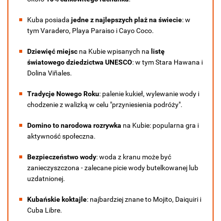
Kuba posiada
jedne z najlepszych plaż na świecie
: w
tym Varadero, Playa Paraiso i Cayo Coco.
Dziewięć miejsc
na Kubie wpisanych na
listę
światowego dziedzictwa UNESCO
: w tym Stara Hawana i
Dolina Viñales.
Tradycje Nowego Roku
: palenie kukieł, wylewanie wody i
chodzenie z walizką w celu "przyniesienia podróży".
Domino to narodowa rozrywka
na Kubie: popularna gra i
aktywność społeczna.
Bezpieczeństwo wody
: woda z kranu może być
zanieczyszczona - zalecane picie wody butelkowanej lub
uzdatnionej.
Kubańskie koktajle
: najbardziej znane to Mojito, Daiquiri i
Cuba Libre.