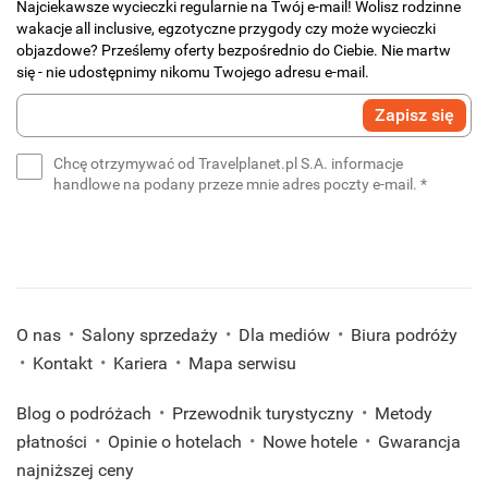
Najciekawsze wycieczki regularnie na Twój e-mail! Wolisz rodzinne
wakacje all inclusive, egzotyczne przygody czy może wycieczki
objazdowe? Prześlemy oferty bezpośrednio do Ciebie. Nie martw
się - nie udostępnimy nikomu Twojego adresu e-mail.
Wprowadź
Zapisz się
swój
e-
Chcę otrzymywać od Travelplanet.pl S.A. informacje
mail
(wymaga
handlowe na podany przeze mnie adres poczty e-mail.
*
*
(wymagane)
O nas
Salony sprzedaży
Dla mediów
Biura podróży
Kontakt
Kariera
Mapa serwisu
Blog o podróżach
Przewodnik turystyczny
Metody
płatności
Opinie o hotelach
Nowe hotele
Gwarancja
najniższej ceny