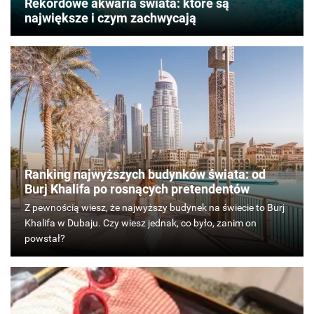
Rekordowe akwaria świata: które są
największe i czym zachwycają
Ranking najwyższych budynków świata: od
Burj Khalifa po rosnących pretendentów
Z
pewnością
wiesz,
że
najwyższy
budynek
na