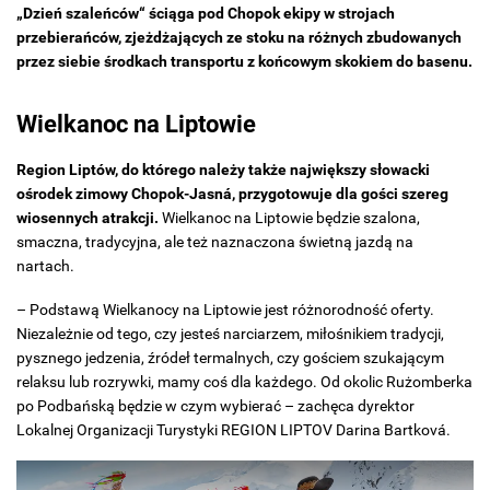
„Dzień szaleńców“ ściąga pod Chopok ekipy w strojach
przebierańców, zjeżdżających ze stoku na różnych zbudowanych
przez siebie środkach transportu z końcowym skokiem do basenu.
Wielkanoc na Liptowie
Region Liptów, do którego należy także największy słowacki
ośrodek zimowy Chopok-Jasná, przygotowuje dla gości szereg
wiosennych atrakcji.
Wielkanoc na Liptowie będzie szalona, ​​
smaczna, tradycyjna, ale też naznaczona świetną jazdą na
nartach.
– Podstawą Wielkanocy na Liptowie jest różnorodność oferty.
Niezależnie od tego, czy jesteś narciarzem, miłośnikiem tradycji,
pysznego jedzenia, źródeł termalnych, czy gościem szukającym
relaksu lub rozrywki, mamy coś dla każdego. Od okolic Rużomberka
po Podbańską będzie w czym wybierać – zachęca dyrektor
Lokalnej Organizacji Turystyki REGION LIPTOV Darina Bartková.