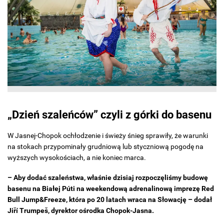
„Dzień szaleńców” czyli z górki do basenu
W Jasnej-Chopok ochłodzenie i świeży śnieg sprawiły, że warunki
na stokach przypominały grudniową lub styczniową pogodę na
wyższych wysokościach, a nie koniec marca.
– Aby dodać szaleństwa, właśnie dzisiaj rozpoczęliśmy budowę
basenu na Białej Púti na weekendową adrenalinową imprezę Red
Bull Jump&Freeze, która po 20 latach wraca na Słowację – dodał
Jiří Trumpeš, dyrektor ośrodka Chopok-Jasna.