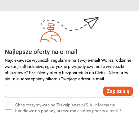
Najlepsze oferty na e-mail
Najciekawsze wycieczki regularnie na Twój e-mail! Wolisz rodzinne
wakacje all inclusive, egzotyczne przygody czy może wycieczki
objazdowe? Prześlemy oferty bezpośrednio do Ciebie. Nie martw
się - nie udostępnimy nikomu Twojego adresu e-mail.
Wprowadź
Zapisz się
swój
e-
Chcę otrzymywać od Travelplanet.pl S.A. informacje
mail
(wymaga
handlowe na podany przeze mnie adres poczty e-mail.
*
*
(wymagane)