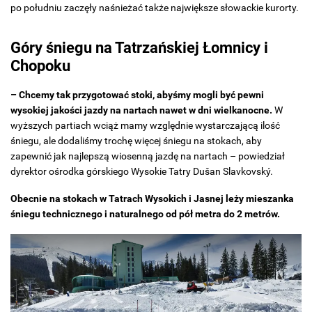
po południu zaczęły naśnieżać także największe słowackie kurorty.
Góry śniegu na Tatrzańskiej Łomnicy i
Chopoku
– Chcemy tak przygotować stoki, abyśmy mogli być pewni
wysokiej jakości jazdy na nartach nawet w dni wielkanocne.
W
wyższych partiach wciąż mamy względnie wystarczającą ilość
śniegu, ale dodaliśmy trochę więcej śniegu na stokach, aby
zapewnić jak najlepszą wiosenną jazdę na nartach – powiedział
dyrektor ośrodka górskiego Wysokie Tatry Dušan Slavkovský.
Obecnie na stokach w Tatrach Wysokich i Jasnej leży mieszanka
śniegu technicznego i naturalnego od pół metra do 2 metrów.