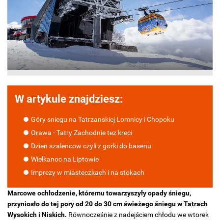
W artykule znajdziesz:
Góry sniegu na Tatrzanskiej Lomnicy i Chopoku
Orawa - Tatry Zachodnie tez kreci
Dzien szalencow czyli z gorki do basenu
Wielkanoc na Liptowie
Imprezy w miasteczkach i na stokach
Marcowe ochłodzenie, któremu towarzyszyły opady śniegu,
przyniosło do tej pory od 20 do 30 cm świeżego śniegu w Tatrach
Wysokich i Niskich.
Równocześnie z nadejściem chłodu we wtorek