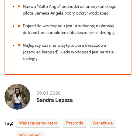
Nazwa "Salto Angel" pochodzi od amerykańskiego
pilota Jamesa Angela, który odkrył wodospad.
Dojazd do wodospadu jest utrudniony; najłatwiej
dotrzeć tam samolotem lub pieszo przez dżunglę.
Najlepszy czas na wizytę to pora deszczowa
(czerwiec-listopad), kiedy wodospad jest bardziej
rozległy.
09.01.2026
Sandra Lepsza
Wakacje samolotem
Przyroda
Wenezuela
Tag:
Wodospady