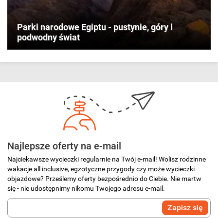
Parki narodowe Egiptu - pustynie, góry i
podwodny świat
Najlepsze oferty na e-mail
Najciekawsze wycieczki regularnie na Twój e-mail! Wolisz rodzinne
wakacje all inclusive, egzotyczne przygody czy może wycieczki
objazdowe? Prześlemy oferty bezpośrednio do Ciebie. Nie martw
się - nie udostępnimy nikomu Twojego adresu e-mail.
Wprowadź
Zapisz się
swój