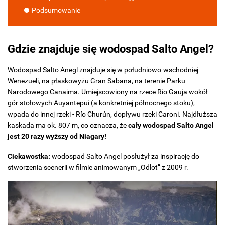
Podsumowanie
Gdzie znajduje się wodospad Salto Angel?
Wodospad Salto Anegl znajduje się w południowo-wschodniej
Wenezueli, na płaskowyżu Gran Sabana, na terenie Parku
Narodowego Canaima. Umiejscowiony na rzece Rio Gauja wokół
gór stołowych Auyantepui (a konkretniej północnego stoku),
wpada do innej rzeki - Río Churún, dopływu rzeki Caroni. Najdłuższa
kaskada ma ok. 807 m, co oznacza, że
cały wodospad Salto Angel
jest 20 razy wyższy od Niagary!
Ciekawostka:
wodospad Salto Angel posłużył za inspirację do
stworzenia scenerii w filmie animowanym „Odlot” z 2009 r.