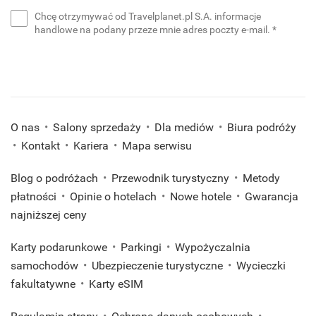
e-
Chcę otrzymywać od Travelplanet.pl S.A. informacje
mail
(wymaga
handlowe na podany przeze mnie adres poczty e-mail.
*
*
(wymagane)
O nas
Salony sprzedaży
Dla mediów
Biura podróży
Kontakt
Kariera
Mapa serwisu
Blog o podróżach
Przewodnik turystyczny
Metody
płatności
Opinie o hotelach
Nowe hotele
Gwarancja
najniższej ceny
Karty podarunkowe
Parkingi
Wypożyczalnia
samochodów
Ubezpieczenie turystyczne
Wycieczki
fakultatywne
Karty eSIM