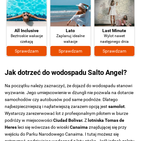
All Inclusive
Lato
Last Minute
Beztroskie wakacje
Zaplanuj idealne
Wylot nawet
czekają
wakacje
następnego dnia
Sprawdzam
Sprawdzam
Sprawdzam
Jak dotrzeć do wodospadu Salto Angel?
Na początku należy zaznaczyć, że dojazd do wodospadu stanowi
wyzwanie. Jego umiejscowienie w dżungli nie pozwala na dotarcie
samochodów czy autobusów pod same podnóże. Dlatego
najbezpieczniejszą i najłatwiejszą zarazem opcją jest
samolot
.
Wystarczy zarezerwować lot z profesjonalnym pilotem w biurze
podróży w miejscowości
Ciudad Bolivar.
Z
lotniska Tomas de
Heres
leci się wówczas do wioski
Canaima
znajdującej się przy
wejściu do Parku Narodowego Canaima. I tutaj możesz się
zatrzymać, podziwiając wodospad z lotu ptaka. Jeśli jednak zależy