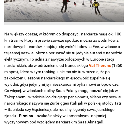
Największy obszar, w którym do dyspozycji narciarze mają ok. 100
km tras i w którym prawie zawsze spotkać można zawodników z
narodowych teamów, znajduje się wokół lodowca Fee, w wiosce o
tej samej nazwie. Można poruszać się tu jedynie autami o napędzie
elektrycznym. To jedna z najwyżej położonych w Europie stacji
narciarskich, ale w odróżnieniu od francuskiego
Val Thorens
(1850
m npm), lidera w tym rankingu, nie ma się tu wrażenia, że po
zakończeniu sezonu narciarskiego miejscowość zupełnie się
wyludni, gdyż jedynymi jej mieszkańcami byli zimowi urlopowicze.
Co więcej, w wioskach doliny Saas Polacy mogą poczuć się jak w
Zakopanem - właściciel co drugiego pensjonatu, sklepu czy serwisu
narciarskiego nazywa się Zurbriggen (tak jak w polskiej stolicy Tatr
– Bachleda czy Gąsienica), ale rodziny legendy szwajcarskiego
zjazdu -
Pirmina
- szukać należy w kameralnym i najmniej
wyczynowym pod względem narciarskim Saas Almagell.