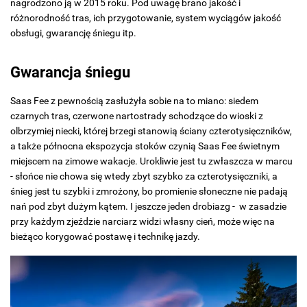
nagrodzono ją w 2015 roku. Pod uwagę brano jakość i
różnorodność tras, ich przygotowanie, system wyciągów jakość
obsługi, gwarancję śniegu itp.
Gwarancja śniegu
Saas Fee z pewnością zasłużyła sobie na to miano: siedem
czarnych tras, czerwone nartostrady schodzące do wioski z
olbrzymiej niecki, której brzegi stanowią ściany czterotysięczników,
a także północna ekspozycja stoków czynią Saas Fee świetnym
miejscem na zimowe wakacje. Urokliwie jest tu zwłaszcza w marcu
- słońce nie chowa się wtedy zbyt szybko za czterotysięczniki, a
śnieg jest tu szybki i zmrożony, bo promienie słoneczne nie padają
nań pod zbyt dużym kątem. I jeszcze jeden drobiazg - w zasadzie
przy każdym zjeździe narciarz widzi własny cień, może więc na
bieżąco korygować postawę i technikę jazdy.