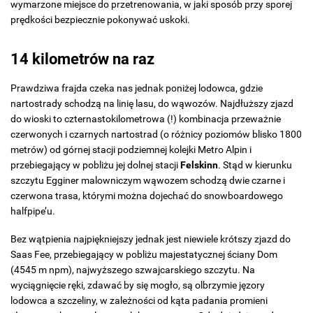
wymarzone miejsce do przetrenowania, w jaki sposób przy sporej
prędkości bezpiecznie pokonywać uskoki.
14 kilometrów na raz
Prawdziwa frajda czeka nas jednak poniżej lodowca, gdzie
nartostrady schodzą na linię lasu, do wąwozów. Najdłuższy zjazd
do wioski to czternastokilometrowa (!) kombinacja przeważnie
czerwonych i czarnych nartostrad (o różnicy poziomów blisko 1800
metrów) od górnej stacji podziemnej kolejki Metro Alpin i
przebiegający w pobliżu jej dolnej stacji
Felskinn
. Stąd w kierunku
szczytu Egginer malowniczym wąwozem schodzą dwie czarne i
czerwona trasa, którymi można dojechać do snowboardowego
halfpipe’u.
Bez wątpienia najpiękniejszy jednak jest niewiele krótszy zjazd do
Saas Fee, przebiegający w pobliżu majestatycznej ściany Dom
(4545 m npm), najwyższego szwajcarskiego szczytu. Na
wyciągnięcie ręki, zdawać by się mogło, są olbrzymie jęzory
lodowca a szczeliny, w zależności od kąta padania promieni