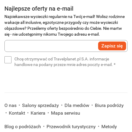
Najlepsze oferty na e-mail
Najciekawsze wycieczki regularnie na Twój e-mail! Wolisz rodzinne
wakacje all inclusive, egzotyczne przygody czy może wycieczki
objazdowe? Prześlemy oferty bezpośrednio do Ciebie. Nie martw
się - nie udostępnimy nikomu Twojego adresu e-mail.
Wprowadź
Zapisz się
swój
e-
Chcę otrzymywać od Travelplanet.pl S.A. informacje
mail
(wymaga
handlowe na podany przeze mnie adres poczty e-mail.
*
*
(wymagane)
O nas
Salony sprzedaży
Dla mediów
Biura podróży
Kontakt
Kariera
Mapa serwisu
Blog o podróżach
Przewodnik turystyczny
Metody