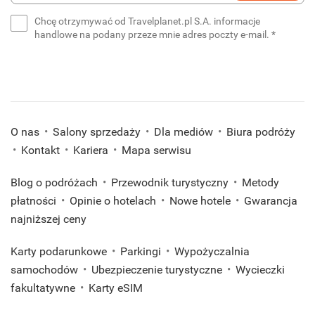
e-
Chcę otrzymywać od Travelplanet.pl S.A. informacje
mail
(wymaga
handlowe na podany przeze mnie adres poczty e-mail.
*
*
(wymagane)
O nas
Salony sprzedaży
Dla mediów
Biura podróży
Kontakt
Kariera
Mapa serwisu
Blog o podróżach
Przewodnik turystyczny
Metody
płatności
Opinie o hotelach
Nowe hotele
Gwarancja
najniższej ceny
Karty podarunkowe
Parkingi
Wypożyczalnia
samochodów
Ubezpieczenie turystyczne
Wycieczki
fakultatywne
Karty eSIM