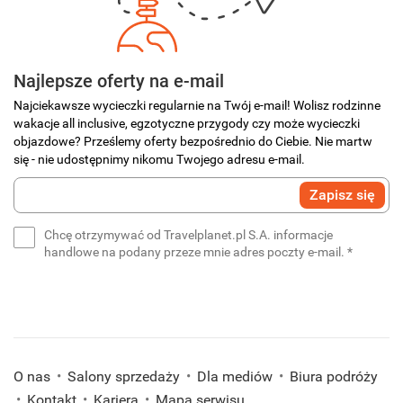
Najlepsze oferty na e-mail
Najciekawsze wycieczki regularnie na Twój e-mail! Wolisz rodzinne
wakacje all inclusive, egzotyczne przygody czy może wycieczki
objazdowe? Prześlemy oferty bezpośrednio do Ciebie. Nie martw
się - nie udostępnimy nikomu Twojego adresu e-mail.
Wprowadź
Zapisz się
swój
e-
Chcę otrzymywać od Travelplanet.pl S.A. informacje
mail
(wymaga
handlowe na podany przeze mnie adres poczty e-mail.
*
*
(wymagane)
O nas
Salony sprzedaży
Dla mediów
Biura podróży
Kontakt
Kariera
Mapa serwisu