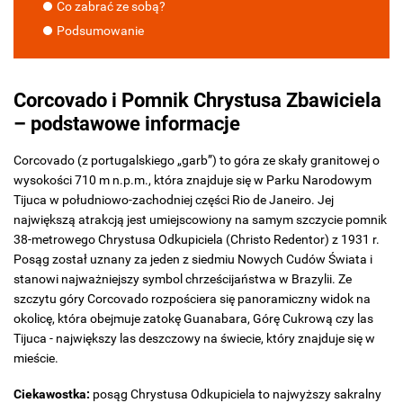
Co zabrać ze sobą?
Podsumowanie
Corcovado i Pomnik Chrystusa Zbawiciela
– podstawowe informacje
Corcovado (z portugalskiego „garb”) to góra ze skały granitowej o
wysokości 710 m n.p.m., która znajduje się w Parku Narodowym
Tijuca w południowo-zachodniej części Rio de Janeiro. Jej
największą atrakcją jest umiejscowiony na samym szczycie pomnik
38-metrowego Chrystusa Odkupiciela (Christo Redentor) z 1931 r.
Posąg został uznany za jeden z siedmiu Nowych Cudów Świata i
stanowi najważniejszy symbol chrześcijaństwa w Brazylii. Ze
szczytu góry Corcovado rozpościera się panoramiczny widok na
okolicę, która obejmuje zatokę Guanabara, Górę Cukrową czy las
Tijuca - największy las deszczowy na świecie, który znajduje się w
mieście.
Ciekawostka:
posąg Chrystusa Odkupiciela to najwyższy sakralny