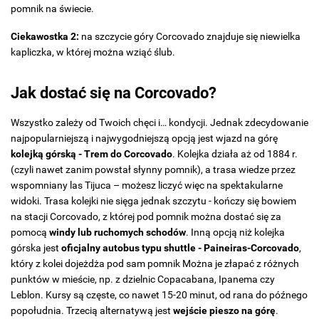
pomnik na świecie.
Ciekawostka 2:
na szczycie góry Corcovado znajduje się niewielka
kapliczka, w której można wziąć ślub.
Jak dostać się na Corcovado?
Wszystko zależy od Twoich chęci i… kondycji. Jednak zdecydowanie
najpopularniejszą i najwygodniejszą opcją jest wjazd na górę
kolejką górską - Trem do Corcovado
. Kolejka działa aż od 1884 r.
(czyli nawet zanim powstał słynny pomnik), a trasa wiedze przez
wspomniany las Tijuca – możesz liczyć więc na spektakularne
widoki. Trasa kolejki nie sięga jednak szczytu - kończy się bowiem
na stacji Corcovado, z której pod pomnik można dostać się za
pomocą
windy lub ruchomych schodów
. Inną opcją niż kolejka
górska jest
oficjalny autobus typu shuttle - Paineiras
‑Corcovado
,
który z kolei dojeżdża pod sam pomnik Można je złapać z różnych
punktów w mieście, np. z dzielnic Copacabana, Ipanema czy
Leblon. Kursy są częste, co nawet 15-20 minut, od rana do późnego
popołudnia. Trzecią alternatywą jest
wejście pieszo na górę
.