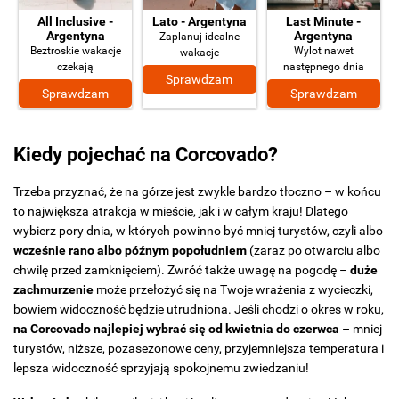
All Inclusive -
Lato - Argentyna
Last Minute -
Argentyna
Argentyna
Zaplanuj idealne
Beztroskie wakacje
Wylot nawet
wakacje
czekają
następnego dnia
Sprawdzam
Sprawdzam
Sprawdzam
Kiedy pojechać na Corcovado?
Trzeba przyznać, że na górze jest zwykle bardzo tłoczno – w końcu
to największa atrakcja w mieście, jak i w całym kraju! Dlatego
wybierz pory dnia, w których powinno być mniej turystów, czyli albo
wcześnie rano albo późnym popołudniem
(zaraz po otwarciu albo
chwilę przed zamknięciem). Zwróć także uwagę na pogodę –
duże
zachmurzenie
może przełożyć się na Twoje wrażenia z wycieczki,
bowiem widoczność będzie utrudniona. Jeśli chodzi o okres w roku,
na Corcovado najlepiej wybrać się od kwietnia do czerwca
– mniej
turystów, niższe, pozasezonowe ceny, przyjemniejsza temperatura i
lepsza widoczność sprzyjają spokojnemu zwiedzaniu!