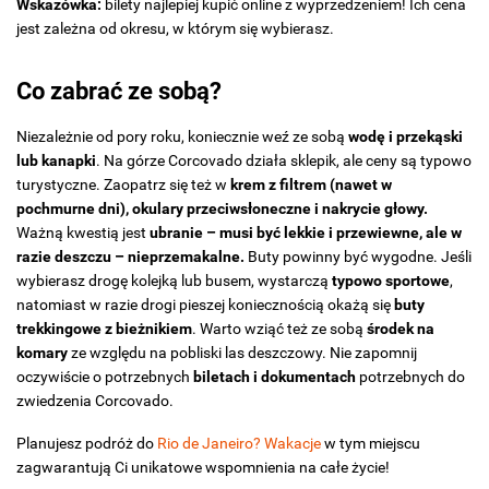
Wskazówka:
bilety najlepiej kupić online z wyprzedzeniem! Ich cena
jest zależna od okresu, w którym się wybierasz.
Co zabrać ze sobą?
Niezależnie od pory roku, koniecznie weź ze sobą
wodę i przekąski
lub kanapki
. Na górze Corcovado działa sklepik, ale ceny są typowo
turystyczne. Zaopatrz się też w
krem z filtrem (nawet w
pochmurne dni), okulary przeciwsłoneczne i nakrycie głowy.
Ważną kwestią jest
ubranie – musi być lekkie i przewiewne, ale w
razie deszczu – nieprzemakalne.
Buty powinny być wygodne. Jeśli
wybierasz drogę kolejką lub busem, wystarczą
typowo sportowe
,
natomiast w razie drogi pieszej koniecznością okażą się
buty
trekkingowe z bieżnikiem
. Warto wziąć też ze sobą
środek na
komary
ze względu na pobliski las deszczowy. Nie zapomnij
oczywiście o potrzebnych
biletach i dokumentach
potrzebnych do
zwiedzenia Corcovado.
Planujesz podróż do
Rio de Janeiro? Wakacje
w tym miejscu
zagwarantują Ci unikatowe wspomnienia na całe życie!