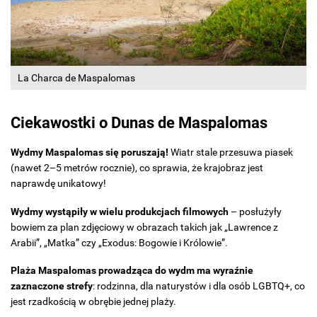
La Charca de Maspalomas
Ciekawostki o Dunas de Maspalomas
Wydmy Maspalomas się poruszają!
Wiatr stale przesuwa piasek
(nawet 2–5 metrów rocznie), co sprawia, że krajobraz jest
naprawdę unikatowy!
Wydmy wystąpiły w wielu produkcjach filmowych
– posłużyły
bowiem za plan zdjęciowy w obrazach takich jak „Lawrence z
Arabii”, „Matka” czy „Exodus: Bogowie i Królowie”.
Plaża Maspalomas prowadząca do wydm ma wyraźnie
zaznaczone strefy
: rodzinna, dla naturystów i dla osób LGBTQ+, co
jest rzadkością w obrębie jednej plaży.