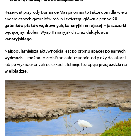
Rezerwat przyrody Dunas de Maspalomas to także dom dla wielu
endemicznych gatunków roślin i zwierząt, głównie ponad
20
gatunków ptaków wędrownych
,
kanaryjki mniejszej – jaszczurki
będącej symbolem Wysp Kanaryjskich oraz
daktylowca
kanaryjskiego
.
Najpopularniejszą aktywnością jest po prostu
spacer po samych
wydmach
– można to zrobić na całej długości od plaży do latarni
lub po wyznaczonych ścieżkach. Istnieje też opcja
przejażdżki na
wielbłądzie
.