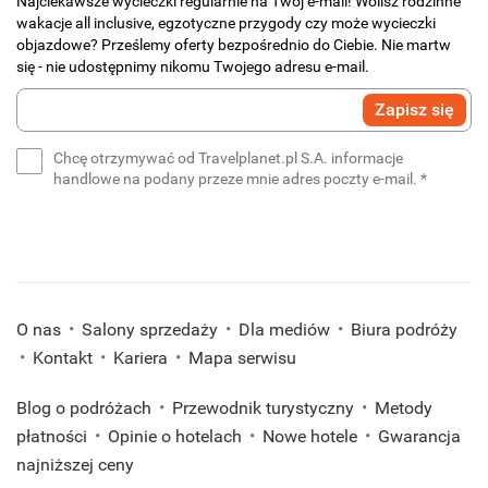
Najciekawsze wycieczki regularnie na Twój e-mail! Wolisz rodzinne
wakacje all inclusive, egzotyczne przygody czy może wycieczki
objazdowe? Prześlemy oferty bezpośrednio do Ciebie. Nie martw
się - nie udostępnimy nikomu Twojego adresu e-mail.
Wprowadź
Zapisz się
swój
e-
Chcę otrzymywać od Travelplanet.pl S.A. informacje
mail
(wymaga
handlowe na podany przeze mnie adres poczty e-mail.
*
*
(wymagane)
O nas
Salony sprzedaży
Dla mediów
Biura podróży
Kontakt
Kariera
Mapa serwisu
Blog o podróżach
Przewodnik turystyczny
Metody
płatności
Opinie o hotelach
Nowe hotele
Gwarancja
najniższej ceny