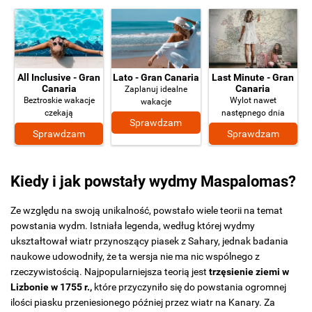
All Inclusive - Gran
Lato - Gran Canaria
Last Minute - Gran
Canaria
Canaria
Zaplanuj idealne
Beztroskie wakacje
Wylot nawet
wakacje
czekają
następnego dnia
Sprawdzam
Sprawdzam
Sprawdzam
Kiedy i jak powstały wydmy Maspalomas?
Ze względu na swoją unikalność, powstało wiele teorii na temat
powstania wydm. Istniała legenda, według której wydmy
ukształtował wiatr przynoszący piasek z Sahary, jednak badania
naukowe udowodniły, że ta wersja nie ma nic wspólnego z
rzeczywistością. Najpopularniejsza teorią jest
trzęsienie ziemi w
Lizbonie w 1755 r.,
które przyczyniło się do powstania ogromnej
ilości piasku przeniesionego później przez wiatr na Kanary. Za