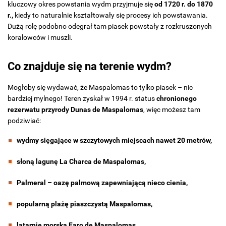
kluczowy okres powstania wydm przyjmuje się
od 1720 r. do 1870
r.,
kiedy to naturalnie kształtowały się procesy ich powstawania.
Dużą rolę podobno odegrał tam piasek powstały z rozkruszonych
koralowców i muszli.
Co znajduje się na terenie wydm?
Mogłoby się wydawać, że Maspalomas to tylko piasek – nic
bardziej mylnego! Teren zyskał w 1994 r. status
chronionego
rezerwatu przyrody Dunas de Maspalomas
, więc możesz tam
podziwiać:
wydmy sięgające w szczytowych miejscach nawet 20 metrów,
słoną lagunę La Charca de Maspalomas,
Palmeral – oazę palmową zapewniającą nieco cienia,
popularną plażę piaszczystą Maspalomas,
latarnię morską Faro de Maspalomas.