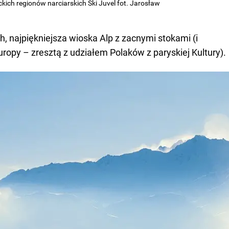
ckich regionów narciarskich Ski Juvel fot. Jarosław
h, najpiękniejsza wioska Alp z zacnymi stokami (i
uropy – zresztą z udziałem Polaków z paryskiej Kultury).