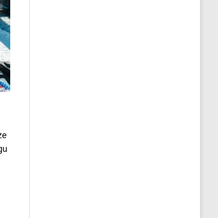
że
gu