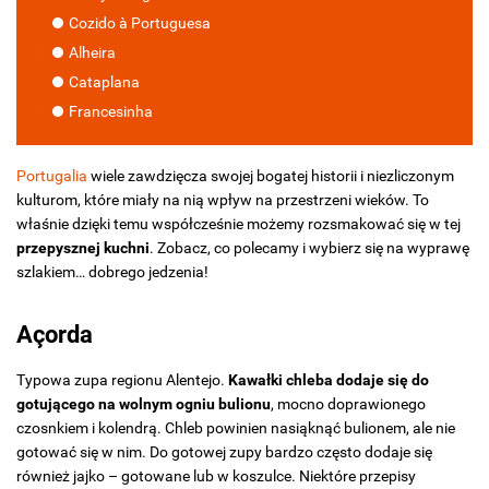
Cozido à Portuguesa
Alheira
Cataplana
Francesinha
Portugalia
wiele zawdzięcza swojej bogatej historii i niezliczonym
kulturom, które miały na nią wpływ na przestrzeni wieków. To
właśnie dzięki temu współcześnie możemy rozsmakować się w tej
przepysznej kuchni
. Zobacz, co polecamy i wybierz się na wyprawę
szlakiem… dobrego jedzenia!
Açorda
Typowa zupa regionu Alentejo.
Kawałki chleba dodaje się do
gotującego na wolnym ogniu bulionu
, mocno doprawionego
czosnkiem i kolendrą. Chleb powinien nasiąknąć bulionem, ale nie
gotować się w nim. Do gotowej zupy bardzo często dodaje się
również jajko – gotowane lub w koszulce. Niektóre przepisy