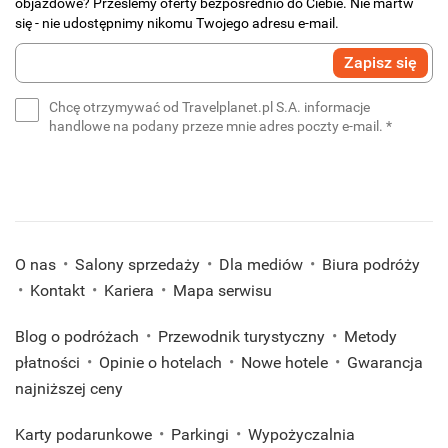
objazdowe? Prześlemy oferty bezpośrednio do Ciebie. Nie martw
się - nie udostępnimy nikomu Twojego adresu e-mail.
Wprowadź
Zapisz się
swój
e-
Chcę otrzymywać od Travelplanet.pl S.A. informacje
mail
(wymaga
handlowe na podany przeze mnie adres poczty e-mail.
*
*
(wymagane)
O nas
Salony sprzedaży
Dla mediów
Biura podróży
Kontakt
Kariera
Mapa serwisu
Blog o podróżach
Przewodnik turystyczny
Metody
płatności
Opinie o hotelach
Nowe hotele
Gwarancja
najniższej ceny
Karty podarunkowe
Parkingi
Wypożyczalnia