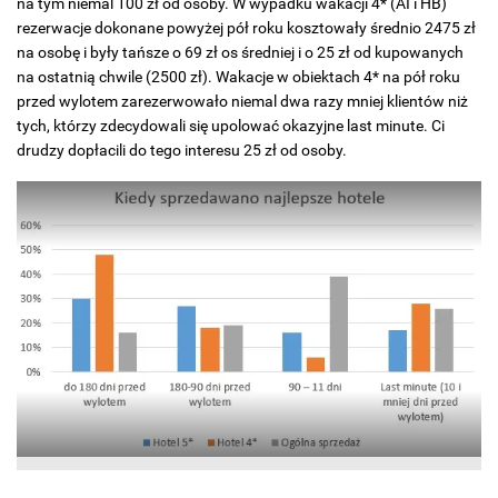
na tym niemal 100 zł od osoby. W wypadku wakacji 4* (AI i HB)
rezerwacje dokonane powyżej pół roku kosztowały średnio 2475 zł
na osobę i były tańsze o 69 zł os średniej i o 25 zł od kupowanych
na ostatnią chwile (2500 zł). Wakacje w obiektach 4* na pół roku
przed wylotem zarezerwowało niemal dwa razy mniej klientów niż
tych, którzy zdecydowali się upolować okazyjne last minute. Ci
drudzy dopłacili do tego interesu 25 zł od osoby.