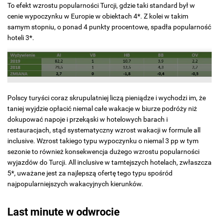
To efekt wzrostu popularności Turcji, gdzie taki standard był w
cenie wypoczynku w Europie w obiektach 4*. Z kolei w takim
samym stopniu, o ponad 4 punkty procentowe, spadła popularność
hoteli 3*.
Polscy turyści coraz skrupulatniej liczą pieniądze i wychodzi im, że
taniej wyjdzie opłacić niemal całe wakacje w biurze podróży niż
dokupować napoje i przekąski w hotelowych barach i
restauracjach, stąd systematyczny wzrost wakacji w formule all
inclusive. Wzrost takiego typu wypoczynku o niemal 3 pp w tym
sezonie to również konsekwencja dużego wzrostu popularności
wyjazdów do Turcji. All inclusive w tamtejszych hotelach, zwłaszcza
5*, uważane jest za najlepszą ofertę tego typu spośród
najpopularniejszych wakacyjnych kierunków.
Last minute w odwrocie