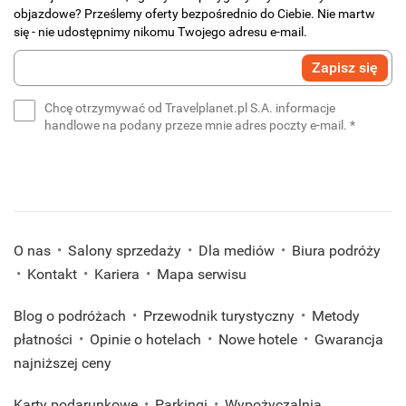
objazdowe? Prześlemy oferty bezpośrednio do Ciebie. Nie martw
się - nie udostępnimy nikomu Twojego adresu e-mail.
Wprowadź
Zapisz się
swój
e-
Chcę otrzymywać od Travelplanet.pl S.A. informacje
mail
(wymaga
handlowe na podany przeze mnie adres poczty e-mail.
*
*
(wymagane)
O nas
Salony sprzedaży
Dla mediów
Biura podróży
Kontakt
Kariera
Mapa serwisu
Blog o podróżach
Przewodnik turystyczny
Metody
płatności
Opinie o hotelach
Nowe hotele
Gwarancja
najniższej ceny
Karty podarunkowe
Parkingi
Wypożyczalnia