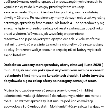
Jeśli porównamy ogólną sprzedaż w poszczególnych okresach to
wynika z niej, że do 3 miesięcy przed wylotem wakacje
zarezerwowało 35 proc. klientów biur podróży, zaś na ostatnią
chwilę – 26 proc. Po raz pierwszy mamy do czynienia z tak wyraźną
przewagą sprzedaży first minute. Ale hotele 4 – 5* sprzedawały się
znacznie lepiej w przedsprzedaży od reszty zwłaszcza do pół roku
przed wylotem. Wówczas, jak wcześniej wspomniano,
rezerwowano je po najkorzystniejszych cenach. Z kolei w ofercie
last minute widać wyraźnie, że średnią ciągnęli w górę rezerwujący
obiekty 4* rezerwowali je znacznie częściej niż ci, którzy wybierali
się do hoteli 5*.
Dodatkowo wczesny start sprzedaży oferty zimowej i Lato 2020 (
m.in. TUI) jak na dłoni pokazywał użytkownikom różnice w cenach
last minute i first minute na korzyść tych drugich. I wielu turystów
decydowało się na zakup oferty na następny sezon już teraz.
Można było zaobserwować pewną prawidłowość - im bliżej
zakończenia wakacji skłonność do zakupu wyjazdów last minute
rosła. Ten wzrost sprzedaży last minute pod koniec wakacji
spowodowali głównie „ostatni Mohikanie” którzy założyli wyjazd w