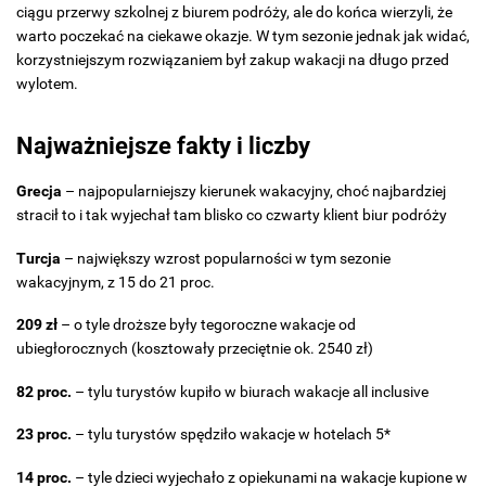
ciągu przerwy szkolnej z biurem podróży, ale do końca wierzyli, że
warto poczekać na ciekawe okazje. W tym sezonie jednak jak widać,
korzystniejszym rozwiązaniem był zakup wakacji na długo przed
wylotem.
Najważniejsze fakty i liczby
Grecja
– najpopularniejszy kierunek wakacyjny, choć najbardziej
stracił to i tak wyjechał tam blisko co czwarty klient biur podróży
Turcja
– największy wzrost popularności w tym sezonie
wakacyjnym, z 15 do 21 proc.
209 zł
– o tyle droższe były tegoroczne wakacje od
ubiegłorocznych (kosztowały przeciętnie ok. 2540 zł)
82 proc.
– tylu turystów kupiło w biurach wakacje all inclusive
23 proc.
– tylu turystów spędziło wakacje w hotelach 5*
14 proc.
– tyle dzieci wyjechało z opiekunami na wakacje kupione w