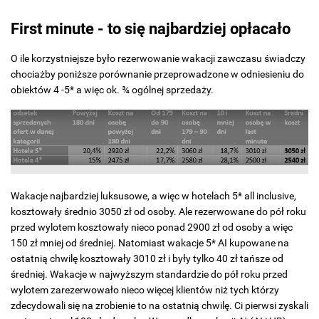
First minute - to się najbardziej opłacało
O ile korzystniejsze było rezerwowanie wakacji zawczasu świadczy
chociażby poniższe porównanie przeprowadzone w odniesieniu do
obiektów 4 -5* a więc ok. ¾ ogólnej sprzedaży.
Wakacje najbardziej luksusowe, a więc w hotelach 5* all inclusive,
kosztowały średnio 3050 zł od osoby. Ale rezerwowane do pół roku
przed wylotem kosztowały nieco ponad 2900 zł od osoby a więc
150 zł mniej od średniej. Natomiast wakacje 5* AI kupowane na
ostatnią chwilę kosztowały 3010 zł i były tylko 40 zł tańsze od
średniej. Wakacje w najwyższym standardzie do pół roku przed
wylotem zarezerwowało nieco więcej klientów niż tych którzy
zdecydowali się na zrobienie to na ostatnią chwilę. Ci pierwsi zyskali