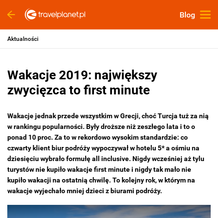
Blog
Aktualności
Wakacje 2019: największy
zwycięzca to first minute
Wakacje jednak przede wszystkim w Grecji, choć Turcja tuż za nią
w rankingu popularności. Były droższe niż zeszłego lata i to o
ponad 10 proc. Za to w rekordowo wysokim standardzie: co
czwarty klient biur podróży wypoczywał w hotelu 5* a ośmiu na
dziesięciu wybrało formułę all inclusive. Nigdy wcześniej aż tylu
turystów nie kupiło wakacje first minute i nigdy tak mało nie
kupiło wakacji na ostatnią chwilę. To kolejny rok, w którym na
wakacje wyjechało mniej dzieci z biurami podróży.