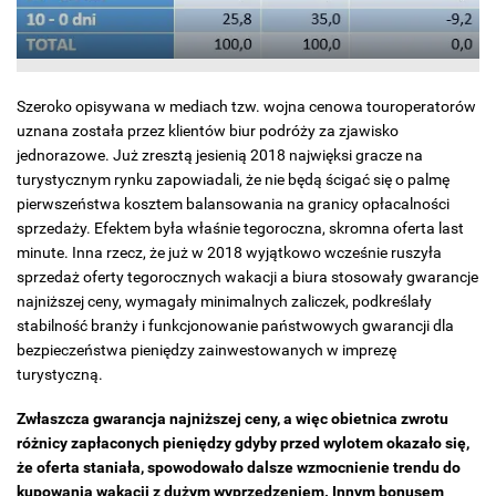
Szeroko opisywana w mediach tzw. wojna cenowa touroperatorów
uznana została przez klientów biur podróży za zjawisko
jednorazowe. Już zresztą jesienią 2018 najwięksi gracze na
turystycznym rynku zapowiadali, że nie będą ścigać się o palmę
pierwszeństwa kosztem balansowania na granicy opłacalności
sprzedaży. Efektem była właśnie tegoroczna, skromna oferta last
minute. Inna rzecz, że już w 2018 wyjątkowo wcześnie ruszyła
sprzedaż oferty tegorocznych wakacji a biura stosowały gwarancje
najniższej ceny, wymagały minimalnych zaliczek, podkreślały
stabilność branży i funkcjonowanie państwowych gwarancji dla
bezpieczeństwa pieniędzy zainwestowanych w imprezę
turystyczną.
Zwłaszcza gwarancja najniższej ceny, a więc obietnica zwrotu
różnicy zapłaconych pieniędzy gdyby przed wylotem okazało się,
że oferta staniała, spowodowało dalsze wzmocnienie trendu do
kupowania wakacji z dużym wyprzedzeniem. Innym bonusem