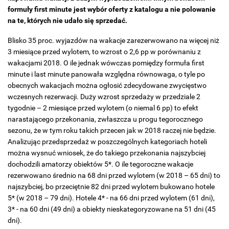
formuły first minute jest wybór oferty z katalogu a nie polowanie
na te, których nie udało się sprzedać.
Blisko 35 proc. wyjazdów na wakacje zarezerwowano na więcej niż
3 miesiące przed wylotem, to wzrost o 2,6 pp w porównaniu z
wakacjami 2018. O ile jednak wówczas pomiędzy formuła first
minute i last minute panowała względna równowaga, o tyle po
obecnych wakacjach można ogłosić zdecydowane zwycięstwo
wczesnych rezerwacji. Duży wzrost sprzedaży w przedziale 2
tygodnie – 2 miesiące przed wylotem (o niemal 6 pp) to efekt
narastającego przekonania, zwłaszcza u progu tegorocznego
sezonu, że w tym roku takich przecen jak w 2018 raczej nie będzie.
Analizując przedsprzedaż w poszczególnych kategoriach hoteli
można wysnuć wniosek, że do takiego przekonania najszybciej
dochodzili amatorzy obiektów 5*. O ile tegoroczne wakacje
rezerwowano średnio na 68 dni przed wylotem (w 2018 – 65 dni) to
najszybciej, bo przeciętnie 82 dni przed wylotem bukowano hotele
5* (w 2018 – 79 dni). Hotele 4* - na 66 dni przed wylotem (61 dni),
3* - na 60 dni (49 dni) a obiekty nieskategoryzowane na 51 dni (45
dni).