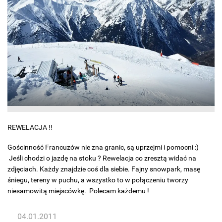
REWELACJA !!
Gościnność Francuzów nie zna granic, są uprzejmi i pomocni :)
Jeśli chodzi o jazdę na stoku ? Rewelacja co zresztą widać na
zdjęciach. Każdy znajdzie coś dla siebie. Fajny snowpark, masę
śniegu, tereny w puchu, a wszystko to w połączeniu tworzy
niesamowitą miejscówkę. Polecam każdemu !
04.01.2011