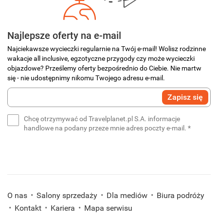
Najlepsze oferty na e-mail
Najciekawsze wycieczki regularnie na Twój e-mail! Wolisz rodzinne
wakacje all inclusive, egzotyczne przygody czy może wycieczki
objazdowe? Prześlemy oferty bezpośrednio do Ciebie. Nie martw
się - nie udostępnimy nikomu Twojego adresu e-mail.
Wprowadź
Zapisz się
swój
e-
Chcę otrzymywać od Travelplanet.pl S.A. informacje
mail
(wymaga
handlowe na podany przeze mnie adres poczty e-mail.
*
*
(wymagane)
O nas
Salony sprzedaży
Dla mediów
Biura podróży
Kontakt
Kariera
Mapa serwisu