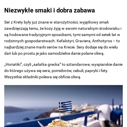
Niezwykłe smaki i dobra zabawa
Ser z Krety były już znane w starożytności, wyjątkowy smak
zawdzięczają temu, że kozy żyją w swoim naturalnym środowisku i
są hodowane tradycyjnym sposobami, tymi samymi od setek lat w
rodzinnych gospodarstwach. Kefalotyri, Graviera, Anthotyros – to
najbardziej znane marki serów na Krecie. Sery dodaje się do wielu
dań lub po prostu je jako samodzielne danie polane oliwą.
„Horiatiki”, czyli „sałatka grecka” to sztandarowe, wyspiarskie danie
do którego używa się sera, pomidorów, cebuli, papryki i fety.
Wszystkie składniki polewa się obficie oliwą.