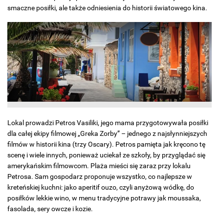
smaczne posiłki, ale także odniesienia do historii światowego kina.
Lokal prowadzi Petros Vasiliki, jego mama przygotowywała posiłki
dla całej ekipy filmowej „Greka Zorby” – jednego z najsłynniejszych
filmów w historii kina (trzy Oscary). Petros pamięta jak kręcono tę
scenę i wiele innych, ponieważ uciekał ze szkoły, by przyglądać się
amerykańskim filmowcom. Plaża mieści się zaraz przy lokalu
Petrosa. Sam gospodarz proponuje wszystko, co najlepsze w
kreteńskiej kuchni: jako aperitif ouzo, czyli anyżową wódkę, do
posiłków lekkie wino, w menu tradycyjne potrawy jak moussaka,
fasolada, sery owcze i kozie.