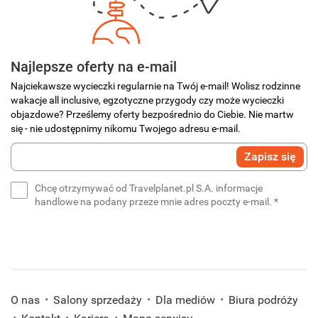
Najlepsze oferty na e-mail
Najciekawsze wycieczki regularnie na Twój e-mail! Wolisz rodzinne
wakacje all inclusive, egzotyczne przygody czy może wycieczki
objazdowe? Prześlemy oferty bezpośrednio do Ciebie. Nie martw
się - nie udostępnimy nikomu Twojego adresu e-mail.
Wprowadź
Zapisz się
swój
e-
Chcę otrzymywać od Travelplanet.pl S.A. informacje
mail
(wymaga
handlowe na podany przeze mnie adres poczty e-mail.
*
*
(wymagane)
O nas
Salony sprzedaży
Dla mediów
Biura podróży