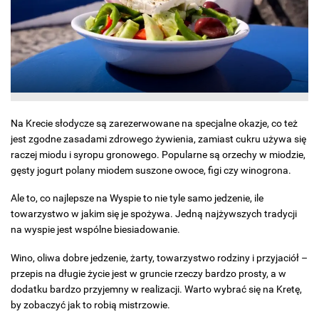
Na Krecie słodycze są zarezerwowane na specjalne okazje, co też
jest zgodne zasadami zdrowego żywienia, zamiast cukru używa się
raczej miodu i syropu gronowego. Popularne są orzechy w miodzie,
gęsty jogurt polany miodem suszone owoce, figi czy winogrona.
Ale to, co najlepsze na Wyspie to nie tyle samo jedzenie, ile
towarzystwo w jakim się je spożywa. Jedną najżywszych tradycji
na wyspie jest wspólne biesiadowanie.
Wino, oliwa dobre jedzenie, żarty, towarzystwo rodziny i przyjaciół –
przepis na długie życie jest w gruncie rzeczy bardzo prosty, a w
dodatku bardzo przyjemny w realizacji. Warto wybrać się na Kretę,
by zobaczyć jak to robią mistrzowie.