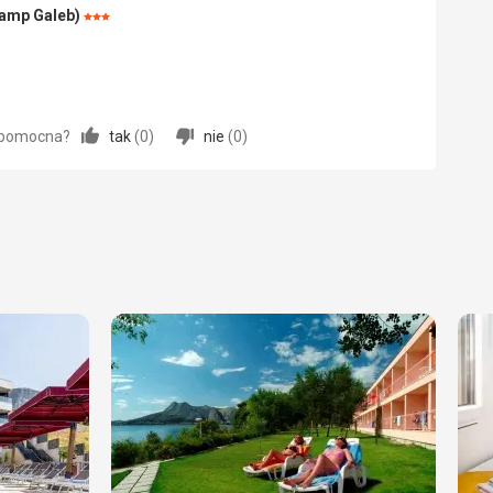
Camp Galeb)
Ocena:
3/5
a pomocna?
tak
(
0
)
nie
(
0
)
5,0
/ 5
5,0
/ 5
5,0
/ 5
5,0
/ 5
5,0
/ 5