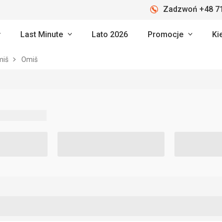
Zadzwoń +48 71
Last Minute
Lato 2026
Promocje
Ki
miš
Omiš