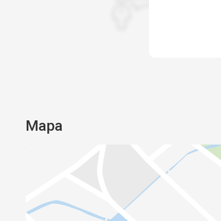
swojego gustu.
Zakwaterowanie
Zakwaterowanie w hotelu Plaža w pełni odpo
gwiazdkom.
Usługi
W hotelu było czysto i miła obsługa. Dla tur
transportem zapewniony jest parking. Po pr
krótko zaparkować bezpośrednio przy hotelu, 
przeniesiesz bagaże do pokoju. Kierowca z h
odwiezie Twój samochód na niezbyt odległy 
Mapa
rzeką Cetiną - koszt 3 euro za dzień. Bezpo
hotelu również można parkować, ale jest tam
liczba miejsc i kosztuje to 7 euro za dzień. 
(np. gdy chcesz wyjechać na wycieczkę) hot
znowu przywiezie samochód, a po powrocie
odwiezie go na parking.
Ta recenzja została automatycznie przetłum
pomocą Google Translate