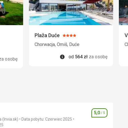
Plaža Duće
V
Ocena:
4/5
Chorwacja, Omiš, Duće
C
Informacje
od
564
zł
za osobę
za osobę
5,0
/ 5
Ocena
 (Invia.sk)
Data pobytu: Czerwiec 2025
25