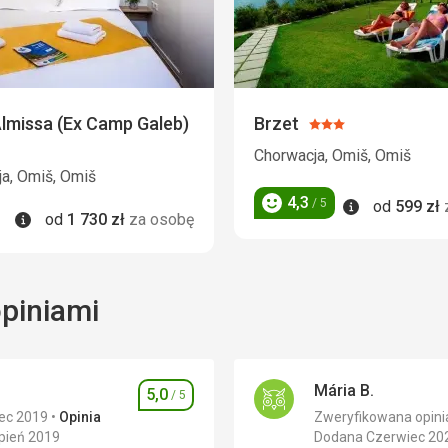
lmissa (Ex Camp Galeb)
Brzet
Ocena:
:
3/5
Chorwacja, Omiš, Omiš
a, Omiš, Omiš
4,3
Informacje
/ 5
od
599
zł
Ocena
Informacje
od
1 730
zł
za osobę
opiniami
Mária B.
5,0
/ 5
Ocena
iec 2019
Opinia
Zweryfikowana opinia
pień 2019
Dodana Czerwiec 20