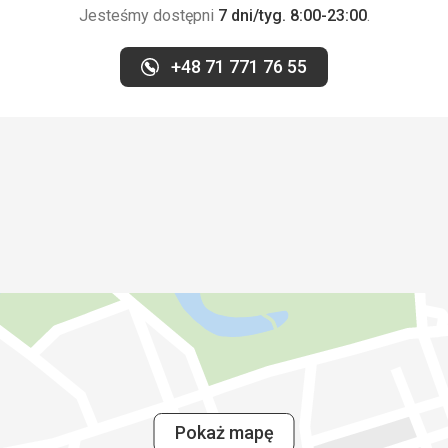
Jesteśmy dostępni
7 dni/tyg. 8:00-23:00
.
+48 71 771 76 55
wiadało jego 4
ystów z własnym
zyjeździe można
i to na czas, aż
otelu następnie
parking za
średnio przy
 ograniczona
W razie potrzeby
elowy kierowca
 ponownie
aczona za
Pokaż mapę