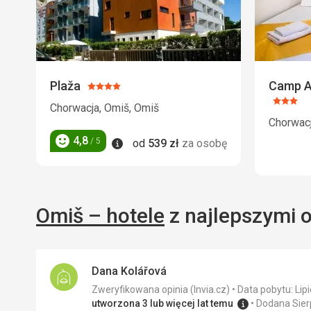
Plaža
Camp A
Ocena:
4/5
Ocena
Chorwacja, Omiš, Omiš
3/5
Chorwacj
4,8
Informacje
/ 5
od
539
zł
za osobę
Ocena
Omiš – hotele
z najlepszymi 
Dana Kolářová
Zweryfikowana opinia (Invia.cz)
Data pobytu: Lip
utworzona 3 lub więcej lat temu
Dodana Sier