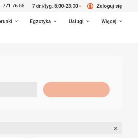
 771 76 55
7 dni/tyg. 8:00-23:00
Zaloguj się
erunki
Egzotyka
Usługi
Więcej
Zamknij